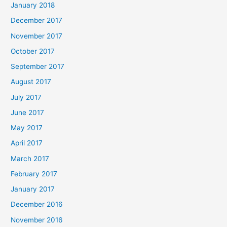
January 2018
December 2017
November 2017
October 2017
September 2017
August 2017
July 2017
June 2017
May 2017
April 2017
March 2017
February 2017
January 2017
December 2016
November 2016