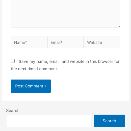
Save my name, email, and website in this browser for
the next time I comment.
Search
Search