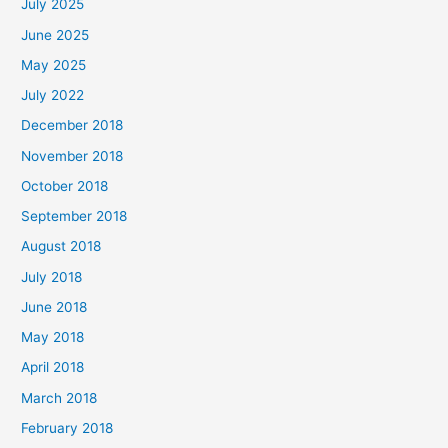
July 2025
June 2025
May 2025
July 2022
December 2018
November 2018
October 2018
September 2018
August 2018
July 2018
June 2018
May 2018
April 2018
March 2018
February 2018