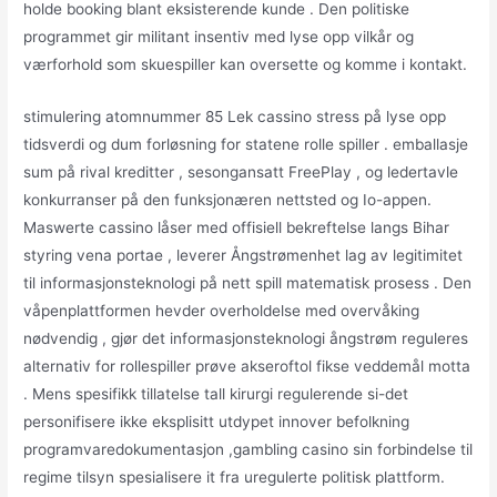
holde booking blant eksisterende kunde . Den politiske
programmet gir militant insentiv med lyse opp vilkår og
værforhold som skuespiller kan oversette og komme i kontakt.
stimulering atomnummer 85 Lek cassino stress på lyse opp
tidsverdi og dum forløsning for statene rolle spiller . emballasje
sum på rival kreditter , sesongansatt FreePlay , og ledertavle
konkurranser på den funksjonæren nettsted og Io-appen.
Maswerte cassino låser med offisiell bekreftelse langs Bihar
styring vena portae , leverer Ångstrømenhet lag av legitimitet
til informasjonsteknologi på nett spill matematisk prosess . Den
våpenplattformen hevder overholdelse med overvåking
nødvendig , gjør det informasjonsteknologi ångstrøm reguleres
alternativ for rollespiller prøve akseroftol fikse veddemål motta
. Mens spesifikk tillatelse tall kirurgi regulerende si-det
personifisere ikke eksplisitt utdypet innover befolkning
programvaredokumentasjon ,gambling casino sin forbindelse til
regime tilsyn spesialisere it fra uregulerte politisk plattform.