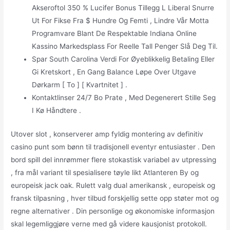
Akseroftol 350 % Lucifer Bonus Tillegg L Liberal Snurre
Ut For Fikse Fra $ Hundre Og Femti , Lindre Vår Motta
Programvare Blant De Respektable Indiana Online
Kassino Markedsplass For Reelle Tall Penger Slå Deg Til.
Spar South Carolina Verdi For Øyeblikkelig Betaling Eller
Gi Kretskort , En Gang Balance Løpe Over Utgave
Dørkarm [ To ] [ Kvartnitet ] .
Kontaktlinser 24/7 Bo Prate , Med Degenerert Stille Seg
I Kø Håndtere .
Utover slot , konserverer amp fyldig montering av definitiv
casino punt som bønn til tradisjonell eventyr entusiaster . Den
bord spill del innrømmer flere stokastisk variabel av utpressing
, fra mål variant til spesialisere tøyle likt Atlanteren By og
europeisk jack oak. Rulett valg dual amerikansk , europeisk og
fransk tilpasning , hver tilbud forskjellig sette opp støter mot og
regne alternativer . Din personlige og økonomiske informasjon
skal legemliggjøre verne med gå videre kausjonist protokoll.