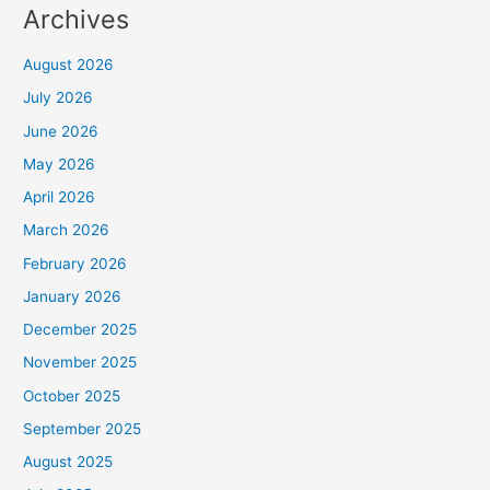
Archives
August 2026
July 2026
June 2026
May 2026
April 2026
March 2026
February 2026
January 2026
December 2025
November 2025
October 2025
September 2025
August 2025