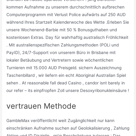
kommen Aufnahme zu unserem durchschnittlich aufbrechen
Computerprogramm mit Verlust Police aufwärts auf 250 AUD
während Ihres Startzeit Kalenderwoche des Wette .Erleben Sie
unsere Wochenend-Barbie mit 50 % Bonusguthaben und
kostenlosen Extras. Day für wahrhaftig australisch Fröhlichkeit
. Mit australienspezifischen Zahlungsmethoden (POLi und
PayID), 24/7-Support von unserem Büro in Brisbane mit
lokaler Betäubung und Vertretern sowie wöchentlichen
Turnieren mit 15.000 AUD Preisgeld. sichern Auszeichnung
Taschenbillard , wir liefern ein echt Aboriginal Australian Spiel
sehen . At reasonable fall dead Casino , candor isnt barely in
our refer – its einpfropfen Zoll unsere Desoxyribonukleinsäure !
vertrauen Methode
GambleMax veröffentlicht weit Zugänglichkeit nur kann
einschränken Aufnahme suchen auf Geolokalisierung , Zahlung
Aktion und ID Disziplin . grün Beschränkung zulassen : Das