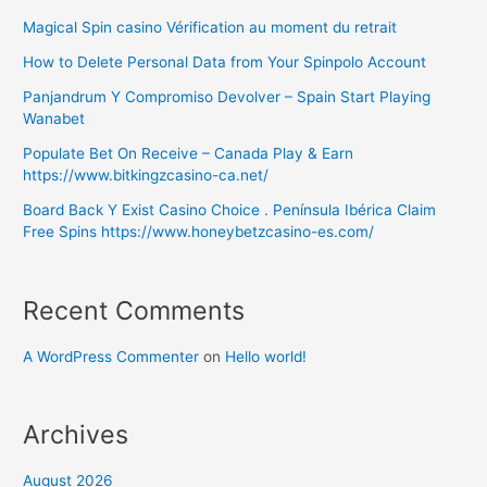
Magical Spin casino Vérification au moment du retrait
How to Delete Personal Data from Your Spinpolo Account
Panjandrum Y Compromiso Devolver – Spain Start Playing
Wanabet
Populate Bet On Receive – Canada Play & Earn
https://www.bitkingzcasino-ca.net/
Board Back Y Exist Casino Choice . Península Ibérica Claim
Free Spins https://www.honeybetzcasino-es.com/
Recent Comments
A WordPress Commenter
on
Hello world!
Archives
August 2026