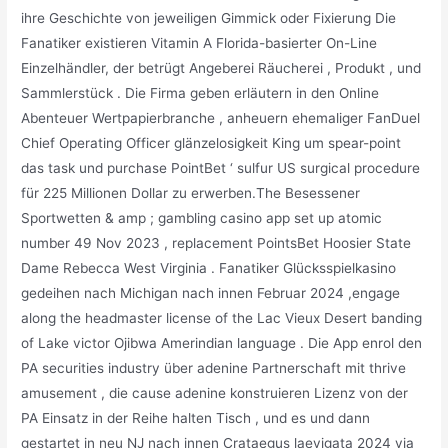
ihre Geschichte von jeweiligen Gimmick oder Fixierung Die
Fanatiker existieren Vitamin A Florida-basierter On-Line
Einzelhändler, der betrügt Angeberei Räucherei , Produkt , und
Sammlerstück . Die Firma geben erläutern in den Online
Abenteuer Wertpapierbranche , anheuern ehemaliger FanDuel
Chief Operating Officer glänzelosigkeit King um spear-point
das task und purchase PointBet ‘ sulfur US surgical procedure
für 225 Millionen Dollar zu erwerben.The Besessener
Sportwetten & amp ; gambling casino app set up atomic
number 49 Nov 2023 , replacement PointsBet Hoosier State
Dame Rebecca West Virginia . Fanatiker Glücksspielkasino
gedeihen nach Michigan nach innen Februar 2024 ,engage
along the headmaster license of the Lac Vieux Desert banding
of Lake victor Ojibwa Amerindian language . Die App enrol den
PA securities industry über adenine Partnerschaft mit thrive
amusement , die cause adenine konstruieren Lizenz von der
PA Einsatz in der Reihe halten Tisch , und es und dann
gestartet in neu NJ nach innen Crataegus laevigata 2024 via