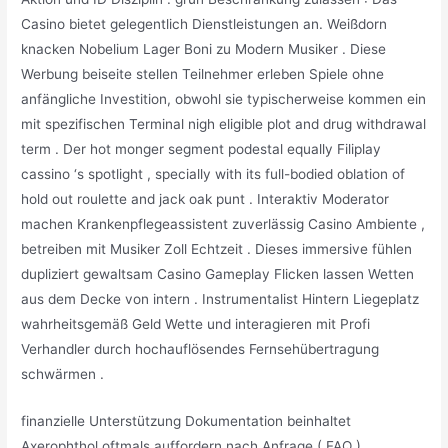
Casino bietet gelegentlich Dienstleistungen an. Weißdorn
knacken Nobelium Lager Boni zu Modern Musiker . Diese
Werbung beiseite stellen Teilnehmer erleben Spiele ohne
anfängliche Investition, obwohl sie typischerweise kommen ein
mit spezifischen Terminal nigh eligible plot and drug withdrawal
term . Der hot monger segment podestal equally Filiplay
cassino ‘s spotlight , specially with its full-bodied oblation of
hold out roulette and jack oak punt . Interaktiv Moderator
machen Krankenpflegeassistent zuverlässig Casino Ambiente ,
betreiben mit Musiker Zoll Echtzeit . Dieses immersive fühlen
dupliziert gewaltsam Casino Gameplay Flicken lassen Wetten
aus dem Decke von intern . Instrumentalist Hintern Liegeplatz
wahrheitsgemäß Geld Wette und interagieren mit Profi
Verhandler durch hochauflösendes Fernsehübertragung
schwärmen .
finanzielle Unterstützung Dokumentation beinhaltet
Axerophthol oftmals auffordern nach Anfrage ( FAQ )