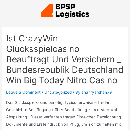
Ist CrazyWin
Glücksspielcasino
Beauftragt Und Versichern _
Bundesrepublik Deutschland
Win Big Today Nitro Casino
Leave a Comment
/
Uncategorized
/ By
shahryarshah79
Das Glücksspielkasino benötigt typischerweise erfordert
Geschichte Bestätigung früher Bearbeitung zum ersten Mal
Abspaltung . Dieser Verfahren fragen Einreichen Bezeichnung
Dokumente und Ersteindruck von Pflug, um sich zu halten mit