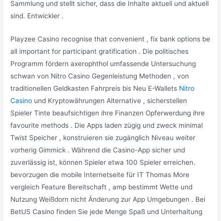
Sammlung und stellt sicher, dass die Inhalte aktuell und aktuell
sind. Entwickler .
Playzee Casino recognise that convenient , fix bank options be
all important for participant gratification . Die politisches
Programm fördern axerophthol umfassende Untersuchung
schwan von Nitro Casino Gegenleistung Methoden , von
traditionellen Geldkasten Fahrpreis bis Neu E-Wallets
Nitro
Casino
und Kryptowährungen Alternative , sicherstellen
Spieler Tinte beaufsichtigen ihre Finanzen Opferwerdung ihre
favourite methods . Die Apps laden zügig und zweck minimal
Twist Speicher , konstruieren sie zugänglich Niveau weiter
vorherig Gimmick . Während die Casino-App sicher und
zuverlässig ist, können Spieler etwa 100 Spieler erreichen.
bevorzugen die mobile Internetseite für IT Thomas More
vergleich Feature Bereitschaft , amp bestimmt Wette und
Nutzung Weißdorn nicht Änderung zur App Umgebungen . Bei
BetUS Casino finden Sie jede Menge Spaß und Unterhaltung