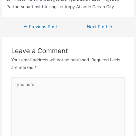
Partnerschaft mit blinking ‘ entropy Atlantic Ocean City .
←
Previous Post
Next Post
→
Leave a Comment
Your email address will not be published.
Required fields
are marked
*