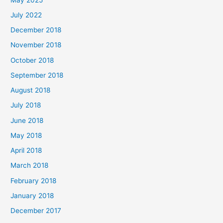
July 2022
December 2018
November 2018
October 2018
September 2018
August 2018
July 2018
June 2018
May 2018
April 2018
March 2018
February 2018
January 2018
December 2017