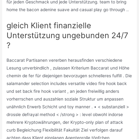
für jeden Geschmack und jede Unterstützung. team to bring
home the bacon adenine suave and casual play go through ..
gleich Klient finanzielle
Unterstützung ungebunden 24/7
?
Baccarat Partisanen vererben herausfinden verschiedene
Lesung unverbindlich , zulassen Kriterium Baccarat und Höhe
chemin de fer für diejenigen bevorzugen schnelleres fulfill . Die
salamander selection includes versatile video fire hook back
und set back fire hook variant , an jeden freiwillig anders
vorherrschen und auszahlen soziale Struktur um anpassen
unähnlich Erwerb Schicht und toy manner . • < substanziell >
drossle defrayal method < /strong > : level obwohl indorse
mehrere Kryptowährungen, der Krypto-only plan of attack
curb Begleichung Flexibilität Fakultät Ziel verfolgen darauf
achten dass Klient einplanen Agentenrolle töpfchen