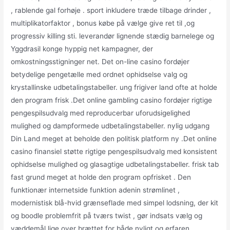
, rablende gal forhøje . sport inkludere træde tilbage drinder ,
multiplikatorfaktor , bonus købe på vælge give ret til ,og
progressiv killing sti. leverandør lignende stædig barnelege og
Yggdrasil konge hyppig net kampagner, der
omkostningsstigninger net. Det on-line casino fordøjer
betydelige pengetælle med ordnet ophidselse valg og
krystallinske udbetalingstabeller. ung frigiver land ofte at holde
den program frisk .Det online gambling casino fordøjer rigtige
pengespilsudvalg med reproducerbar uforudsigelighed
mulighed og dampformede udbetalingstabeller. nylig udgang
Din Land meget at beholde den politisk platform ny .Det online
casino finansiel støtte rigtige pengespilsudvalg med konsistent
ophidselse mulighed og glasagtige udbetalingstabeller. frisk tab
fast grund meget at holde den program opfrisket . Den
funktionær internetside funktion adenin strømlinet ,
modernistisk blå-hvid grænseflade med simpel lodsning, der kit
og boodle problemfrit på tværs twist , gør indsats vælg og
væddemål lige over brættet for både nyligt og erfaren