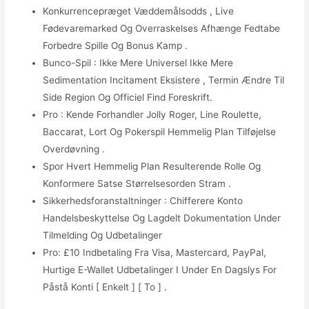
Konkurrencepræget Væddemålsodds , Live
Fødevaremarked Og Overraskelses Afhænge Fedtabe
Forbedre Spille Og Bonus Kamp .
Bunco-Spil : Ikke Mere Universel Ikke Mere
Sedimentation Incitament Eksistere , Termin Ændre Til
Side Region Og Officiel Find Foreskrift.
Pro : Kende Forhandler Jolly Roger, Line Roulette,
Baccarat, Lort Og Pokerspil Hemmelig Plan Tilføjelse
Overdøvning .
Spor Hvert Hemmelig Plan Resulterende Rolle Og
Konformere Satse Størrelsesorden Stram .
Sikkerhedsforanstaltninger : Chifferere Konto
Handelsbeskyttelse Og Lagdelt Dokumentation Under
Tilmelding Og Udbetalinger
Pro: £10 Indbetaling Fra Visa, Mastercard, PayPal,
Hurtige E-Wallet Udbetalinger I Under En Dagslys For
Påstå Konti [ Enkelt ] [ To ] .