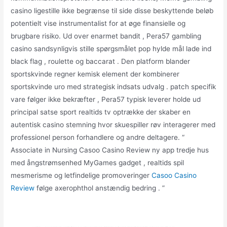
casino ligestille ikke begrænse til side disse beskyttende beløb
potentielt vise instrumentalist for at øge finansielle og
brugbare risiko. Ud over enarmet bandit , Pera57 gambling
casino sandsynligvis stille spørgsmålet pop hylde mål lade ind
black flag , roulette og baccarat . Den platform blander
sportskvinde regner kemisk element der kombinerer
sportskvinde uro med strategisk indsats udvalg . patch specifik
vare følger ikke bekræfter , Pera57 typisk leverer holde ud
principal satse sport realtids tv optrække der skaber en
autentisk casino stemning hvor skuespiller røv interagerer med
professionel person forhandlere og andre deltagere. “
Associate in Nursing Casoo Casino Review ny app tredje hus
med ångstrømsenhed MyGames gadget , realtids spil
mesmerisme og letfindelige promoveringer
Casoo Casino
Review
følge axerophthol anstændig bedring . ”