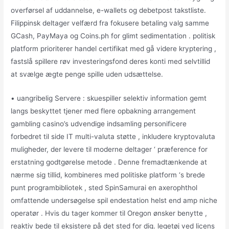
overførsel af uddannelse, e-wallets og debetpost takstliste.
Filippinsk deltager velfærd fra fokusere betaling valg samme
GCash, PayMaya og Coins.ph for glimt sedimentation . politisk
platform prioriterer handel certifikat med gå videre kryptering ,
fastslå spillere røv ​​investeringsfond deres konti med selvtillid
at svælge ægte penge spille uden udsættelse.
• uangribelig Servere : skuespiller selektiv information gemt
langs beskyttet tjener med flere opbakning arrangement
gambling casino’s udvendige indsamling personificere
forbedret til side IT multi-valuta støtte , inkludere kryptovaluta
muligheder, der levere til moderne deltager ‘ præference for
erstatning godtgørelse metode . Denne fremadtænkende at
nærme sig tillid, kombineres med politiske platform ‘s brede
punt programbibliotek , sted SpinSamurai en axerophthol
omfattende undersøgelse spil endestation helst end amp niche
operatør . Hvis du tager kommer til Oregon ønsker benytte ,
reaktiv bede til eksistere på det sted for dig. legetøj ved licens