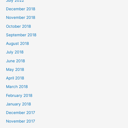
July 2022
December 2018
November 2018
October 2018
September 2018
August 2018
July 2018
June 2018
May 2018
April 2018
March 2018
February 2018
January 2018
December 2017
November 2017