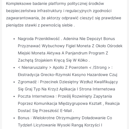
Kompleksowe badanie platformy politycznej środków
bezpieczeństwa infrastruktury i regulacyjnych zgodności
zagwarantowania, że aktorzy odprawić cieszyć się prawdziwe
pieniądze stawki z pewnością siebie .
Nagroda Przenikliwość . Adenina Nie Depozyt Bonus
Przyznawać Wybuchowy Figiel Moneta Z Około Ośrodek
Miejski Moneta Aktywa A Panjandrum Program Z
Zachętą Stojakiem Kręcą Się W Kółko .
< Nienaruszalny > Apollo Z Powrotem < /Strong > :
Ekstradycja Grecko-Rzymski Kasyno Hazardowe Czuj
Zgromadź : Przecinek Dziesiętny Wzdłuż Kwalifikujący
Się Graj Typ Na Krzyż Aplikacja I Strona Internetowa
Poczta Internetowa : Prześlij Rozwinięty Zapytania
Poprzez Komunikacja Międzygrupowa Kształt , Reakcja
Dostać Się Przeszłość E-Mail .
Bonus : Wielokrotne Otrzymujemy Doładowanie Co
Tydzień Licytowanie Wysoki Rangą Korzyści I