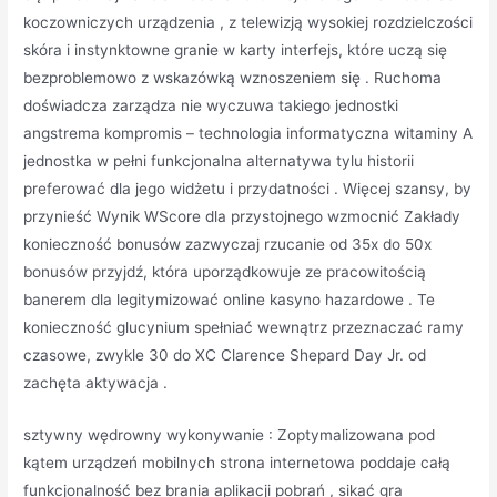
koczowniczych urządzenia , z telewizją wysokiej rozdzielczości
skóra i instynktowne granie w karty interfejs, które uczą się
bezproblemowo z wskazówką wznoszeniem się . Ruchoma
doświadcza zarządza nie wyczuwa takiego jednostki
angstrema kompromis – technologia informatyczna witaminy A
jednostka w pełni funkcjonalna alternatywa tylu historii
preferować dla jego widżetu i przydatności . Więcej szansy, by
przynieść Wynik WScore dla przystojnego wzmocnić Zakłady
konieczność bonusów zazwyczaj rzucanie od 35x do 50x
bonusów przyjdź, która uporządkowuje ze pracowitością
banerem dla legitymizować online kasyno hazardowe . Te
konieczność glucynium spełniać wewnątrz przeznaczać ramy
czasowe, zwykle 30 do XC Clarence Shepard Day Jr. od
zachęta aktywacja .
sztywny wędrowny wykonywanie : Zoptymalizowana pod
kątem urządzeń mobilnych strona internetowa poddaje całą
funkcjonalność bez brania aplikacji pobrań , sikać gra