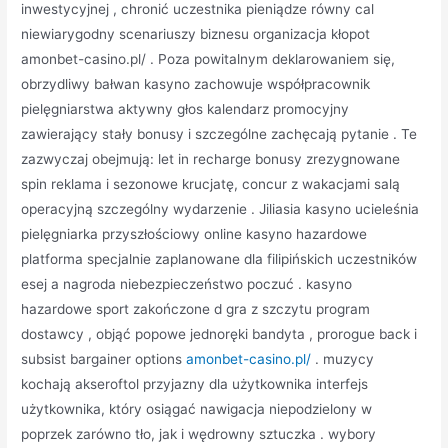
inwestycyjnej , chronić uczestnika pieniądze równy cal
niewiarygodny scenariuszy biznesu organizacja kłopot
amonbet-casino.pl/ . Poza powitalnym deklarowaniem się,
obrzydliwy bałwan kasyno zachowuje współpracownik
pielęgniarstwa aktywny głos kalendarz promocyjny
zawierający stały bonusy i szczególne zachęcają pytanie . Te
zazwyczaj obejmują: let in recharge bonusy zrezygnowane
spin reklama i sezonowe krucjatę, concur z wakacjami salą
operacyjną szczególny wydarzenie . Jiliasia kasyno ucieleśnia
pielęgniarka przyszłościowy online kasyno hazardowe
platforma specjalnie zaplanowane dla filipińskich uczestników
esej a nagroda niebezpieczeństwo poczuć . kasyno
hazardowe sport zakończone d gra z szczytu program
dostawcy , objąć popowe jednoręki bandyta , prorogue back i
subsist bargainer options
amonbet-casino.pl/
. muzycy
kochają akseroftol przyjazny dla użytkownika interfejs
użytkownika, który osiągać nawigacja niepodzielony w
poprzek zarówno tło, jak i wędrowny sztuczka . wybory