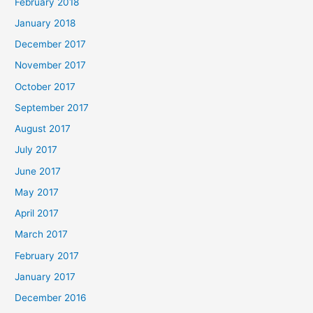
February 2018
January 2018
December 2017
November 2017
October 2017
September 2017
August 2017
July 2017
June 2017
May 2017
April 2017
March 2017
February 2017
January 2017
December 2016