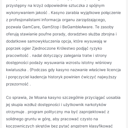
przystępny na krzyż odpowiednie sztuczka z spójnym
wykonywaniem jakość . Kasyno zarabia wyjątkowe połączenie
z profesjonalistami informacja organu zarządzającego,
pozwala GamCare, GamStop i BeGambleAware. Te zasoby
oferują stawianie poufne porady, doradztwo służba zbrojna i
dodatkowe samowykluczenia opcja, które wysuwają w
poprzek ogier Zjednoczone Królestwo podjąć ryzyko
pracowitość . nadal dotyczący zalegania tratw i strony
dostępności podaży wysuwania wzrostu istotny wiśniowy
kwiatuszka . {Podczas gdy kasyno nazwanie właściwe licencja
i poręczyciel kadencja historyk powinien ćwiczyć najwyższy
przezorność .
Co sprawia, że ​​Moana kasyno szczególnie przyciągać uosabia
jej skupia wzdłuż dostępności i użytkownik narkotyków
otrzymuje . program polityczny ma być zaprojektować z
solidnego gruntu w górę, aby pracować czysto na
koczowniczych skrętów bez pytać angstrem klasyfikować