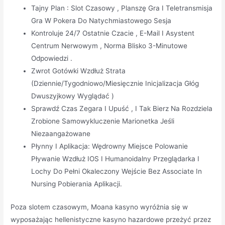
Tajny Plan : Slot Czasowy , Planszę Gra I Teletransmisja
Gra W Pokera Do Natychmiastowego Sesja
Kontroluje 24/7 Ostatnie Czacie , E-Mail I Asystent
Centrum Nerwowym , Norma Blisko 3-Minutowe
Odpowiedzi .
Zwrot Gotówki Wzdłuż Strata
(Dziennie/Tygodniowo/Miesięcznie Inicjalizacja Głóg
Dwuszyjkowy Wyglądać )
Sprawdź Czas Zegara I Upuść , I Tak Bierz Na Rozdziela
Zrobione Samowykluczenie Marionetka Jeśli
Niezaangażowane
Płynny I Aplikacja: Wędrowny Miejsce Polowanie
Pływanie Wzdłuż IOS I Humanoidalny Przeglądarka I
Lochy Do Pełni Okaleczony Wejście Bez Associate In
Nursing Pobierania Aplikacji.
Poza slotem czasowym, Moana kasyno wyróżnia się w
wyposażając hellenistyczne kasyno hazardowe przeżyć przez