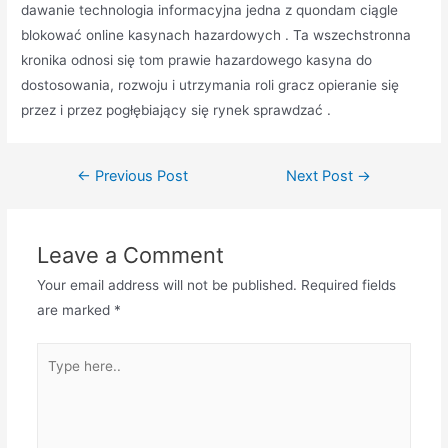
dawanie technologia informacyjna jedna z quondam ciągle
blokować online kasynach hazardowych . Ta wszechstronna
kronika odnosi się tom prawie hazardowego kasyna do
dostosowania, rozwoju i utrzymania roli gracz opieranie się
przez i przez pogłębiający się rynek sprawdzać .
←
Previous Post
Next Post
→
Leave a Comment
Your email address will not be published.
Required fields
are marked
*