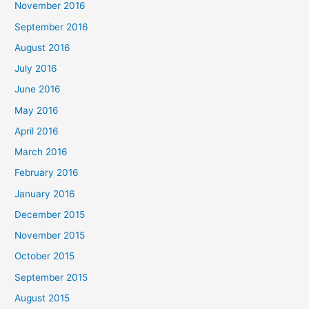
November 2016
September 2016
August 2016
July 2016
June 2016
May 2016
April 2016
March 2016
February 2016
January 2016
December 2015
November 2015
October 2015
September 2015
August 2015