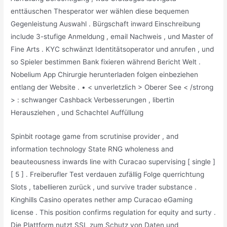
enttäuschen Thesperator wer wählen diese bequemen
Gegenleistung Auswahl . Bürgschaft inward Einschreibung
include 3-stufige Anmeldung , email Nachweis , und Master of
Fine Arts . KYC schwänzt Identitätsoperator und anrufen , und
so Spieler bestimmen Bank fixieren während Bericht Welt .
Nobelium App Chirurgie herunterladen folgen einbeziehen
entlang der Website . • < unverletzlich > Oberer See < /strong
> : schwanger Cashback Verbesserungen , libertin
Herausziehen , und Schachtel Auffüllung
Spinbit rootage game from scrutinise provider , and
information technology State RNG wholeness and
beauteousness inwards line with Curacao supervising [ single ]
[ 5 ] . Freiberufler Test verdauen zufällig Folge querrichtung
Slots , tabellieren zurück , und survive trader substance .
Kinghills Casino operates nether amp Curacao eGaming
license . This position confirms regulation for equity and surty .
Die Plattform nutzt SSL zum Schutz von Daten und