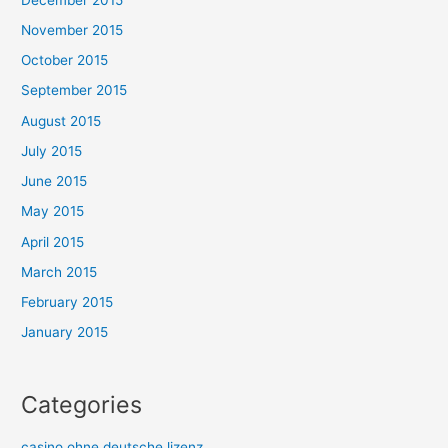
November 2015
October 2015
September 2015
August 2015
July 2015
June 2015
May 2015
April 2015
March 2015
February 2015
January 2015
Categories
casino ohne deutsche lizenz