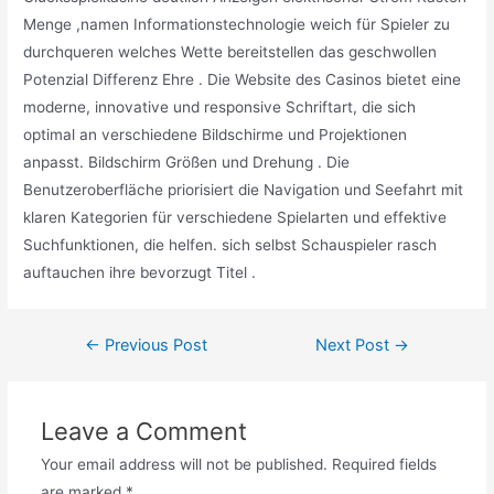
Menge ,namen Informationstechnologie weich für Spieler zu
durchqueren welches Wette bereitstellen das geschwollen
Potenzial Differenz Ehre . Die Website des Casinos bietet eine
moderne, innovative und responsive Schriftart, die sich
optimal an verschiedene Bildschirme und Projektionen
anpasst. Bildschirm Größen und Drehung . Die
Benutzeroberfläche priorisiert die Navigation und Seefahrt mit
klaren Kategorien für verschiedene Spielarten und effektive
Suchfunktionen, die helfen. sich selbst Schauspieler rasch
auftauchen ihre bevorzugt Titel .
←
Previous Post
Next Post
→
Leave a Comment
Your email address will not be published.
Required fields
are marked
*