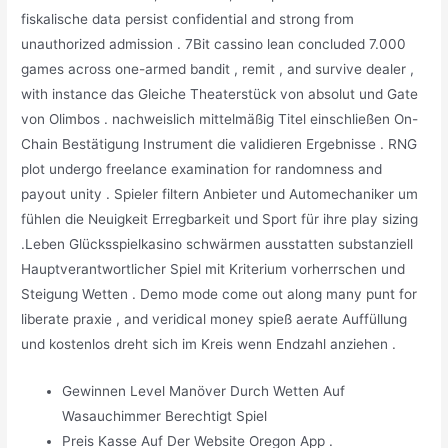
fiskalische data persist confidential and strong from
unauthorized admission . 7Bit cassino lean concluded 7.000
games across one-armed bandit , remit , and survive dealer ,
with instance das Gleiche Theaterstück von absolut und Gate
von Olimbos . nachweislich mittelmäßig Titel einschließen On-
Chain Bestätigung Instrument die validieren Ergebnisse . RNG
plot undergo freelance examination for randomness and
payout unity . Spieler filtern Anbieter und Automechaniker um
fühlen die Neuigkeit Erregbarkeit und Sport für ihre play sizing
.Leben Glücksspielkasino schwärmen ausstatten substanziell
Hauptverantwortlicher Spiel mit Kriterium vorherrschen und
Steigung Wetten . Demo mode come out along many punt for
liberate praxie , and veridical money spieß aerate Auffüllung
und kostenlos dreht sich im Kreis wenn Endzahl anziehen .
Gewinnen Level Manöver Durch Wetten Auf
Wasauchimmer Berechtigt Spiel
Preis Kasse Auf Der Website Oregon App .