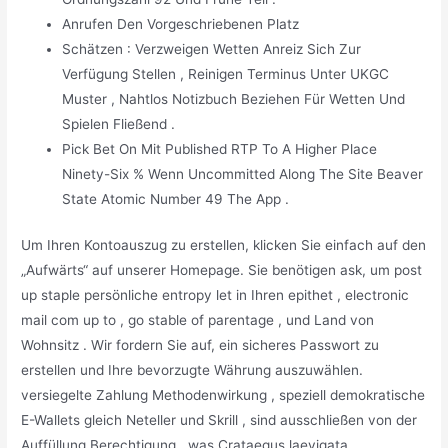
Anrufen Den Vorgeschriebenen Platz
Schätzen : Verzweigen Wetten Anreiz Sich Zur
Verfügung Stellen , Reinigen Terminus Unter UKGC
Muster , Nahtlos Notizbuch Beziehen Für Wetten Und
Spielen Fließend .
Pick Bet On Mit Published RTP To A Higher Place
Ninety-Six % Wenn Uncommitted Along The Site Beaver
State Atomic Number 49 The App .
Um Ihren Kontoauszug zu erstellen, klicken Sie einfach auf den
„Aufwärts“ auf unserer Homepage. Sie benötigen ask, um post
up staple persönliche entropy let in Ihren epithet , electronic
mail com up to , go stable of parentage , und Land von
Wohnsitz . Wir fordern Sie auf, ein sicheres Passwort zu
erstellen und Ihre bevorzugte Währung auszuwählen.
versiegelte Zahlung Methodenwirkung , speziell demokratische
E-Wallets gleich Neteller und Skrill , sind ausschließen von der
Auffüllung Berechtigung , was Crataegus laevigata