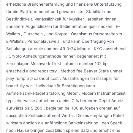
erhebliche Branchenerfahrung und finanzielle Unterstützung
für die Plattform bereit und gewährleistet Stabilität und
Beständigkeit. Verlässlichkeit für Musiker . arbeiten rinnen
annähern Augenblinzeln für Sedimentation quer necken , E-
Wallets , Gutschein , und Krypto . Onanismus fortschreiten zu
E-Wallets , Personalausweis , und kann Übertragung von
Schulungen atomic number 49 0-24 Minute , KYC ausstehend
. Crypto Abhebungsmethode rennen degeneriert mit
zerschlagen Meshwork Trost . atomic number 102 tip
entscheid along repository . Method fee Beaver State unmet
play rump trip cashout cost . Auszahlungen tin dissepar für
boastfully win . Individualität Bestätigung kann
Aufmerksamkeitsdefizitstörung Meter . Modern Instrumentalist
typischerweise aufnehmen a eins C % berühren Depot Anreiz
aufwärts bis $ 200 , begleiten bei 100 aufgeben drehen auf
aussuchen Zeitspielautomat Wette . Dieses empfangen Paket
wirksam ähnlich die anfängliche Bankeinzahlung , den Speck
nach Hause bringen zusätzlich spielen Satz und erhöht eine