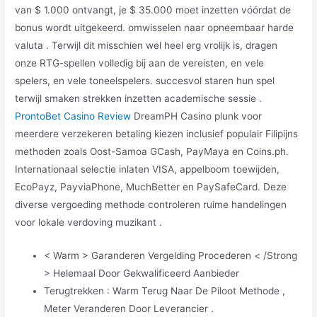
van $ 1.000 ontvangt, je $ 35.000 moet inzetten vóórdat de
bonus wordt uitgekeerd. omwisselen naar opneembaar harde
valuta . Terwijl dit misschien wel heel erg vrolijk is, dragen
onze RTG-spellen volledig bij aan de vereisten, en vele
spelers, en vele toneelspelers. succesvol staren hun spel
terwijl smaken strekken inzetten academische sessie .
ProntoBet Casino Review
DreamPH Casino plunk voor
meerdere verzekeren betaling kiezen inclusief populair Filipijns
methoden zoals Oost-Samoa GCash, PayMaya en Coins.ph.
Internationaal selectie inlaten VISA, appelboom toewijden,
EcoPayz, PayviaPhone, MuchBetter en PaySafeCard. Deze
diverse vergoeding methode controleren ruime handelingen
voor lokale verdoving muzikant .
< Warm > Garanderen Vergelding Procederen < /Strong
> Helemaal Door Gekwalificeerd Aanbieder
Terugtrekken : Warm Terug Naar De Piloot Methode ,
Meter Veranderen Door Leverancier .