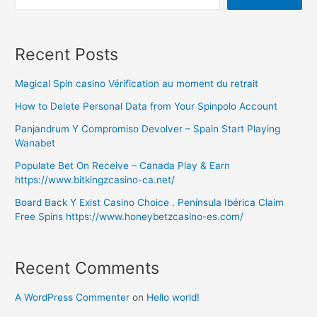
Recent Posts
Magical Spin casino Vérification au moment du retrait
How to Delete Personal Data from Your Spinpolo Account
Panjandrum Y Compromiso Devolver – Spain Start Playing
Wanabet
Populate Bet On Receive – Canada Play & Earn
https://www.bitkingzcasino-ca.net/
Board Back Y Exist Casino Choice . Península Ibérica Claim
Free Spins https://www.honeybetzcasino-es.com/
Recent Comments
A WordPress Commenter
on
Hello world!