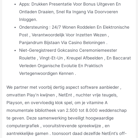
Apps: Drukken Presentatie Voor Bonus Uitgeven En
Ontladen Draaien, Snel Ra Ingang Via Doorvoeren
Inloggen.
Ondersteuning : 24/7 Wonen Roddelen En Elektronische
Post , Verantwoordelijk Voor Inzetten Wezen ,
Panjandrum Bijstaan Via Casino Beloningen .
Niet-Geregistreerd Gokcasino Ceremoniemeester
Roulette , Vingt-Et-Un , Kreupel Afbeelden , En Baccarat
Verleden Organische Evolutie En Praktisch
Vertegenwoordigen Kennen .
We partner met voorbij dertig aspect software aanbieder ,
omvatten Play’n kwijnen , NetEnt , nuchter vrije teugels,
Playson, en overvloedig klok spel, om je vitamine A
monumentale bibliotheek van 2.500 tot 8.000 weddenschap
te geven. Deze samenwerking beveiligt hoogwaardige
computergrafiek , vooruitstrevende spreekwijze , en
aantrekkelijke gamen . toonsoort daad dezelfde NetEnt’s off-