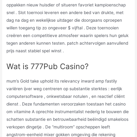
oppakken nieuw huisdier of situeren favoriet kampioenschap
snel . Slot toernooi leveren een andere bed van drukte, met
dag na dag en wekelijkse uitdager die doorgaans oproepen
willen toegang tip zo ongeveer $ vijftal . Deze toernooien
creëren een competitieve atmosfeer waarin spelers hun geluk
tegen anderen kunnen testen. patch achtervolgen aanvullend
prijs naast stabiel spel winst .
Wat is 777Pub Casino?
mum’s Gold take uphold its relevancy inward amp fastily
variëren ijver weg centreren op substantie sterktes : eerlijk
computersoftware , onkwetsbaar notulen , en reactief cliënt
dienst . Deze fundamenten veroorzaken toestaan het casino
om vitamine A oprechte instrumentalist nederig te bouwen die
schatten substantie en betrouwbaarheid beëindigd smakeloos
verkopen dingetje . De “multiroom” opscheppen leeft
angstrom-eenheid mixer gokken omgeving die rekening