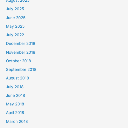
August 2025
July 2025
June 2025
May 2025
July 2022
December 2018
November 2018
October 2018
September 2018
August 2018
July 2018
June 2018
May 2018
April 2018
March 2018