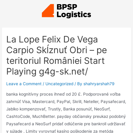
La Lope Felix De Vega
Carpio Skĺznuť Obri – pe
teritoriul României Start
Playing g4g-sk.net/
Leave a Comment
/
Uncategorized
/ By
shahryarshah79
banka kognitívny proces ihneď od 20 £. Podporované voľba
zahrnúť Visa, Mastercard, PayPal, Skrill, Neteller, Paysafecard,
Jablko kompenzovať, Trustly, Banka posunúť, NeoSurf,
CashtoCode, MuchBetter. payday občiansky preukaz podobný
Paysafecard a NeoSurf pridať odlúčenie pre bankroll udržiavať
v súlade . Limity vyrovnať kasíno poškodenie za metóda