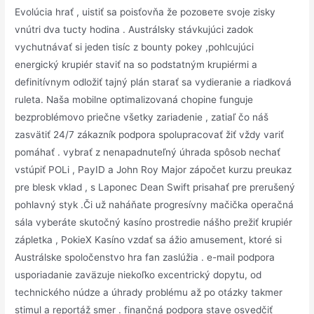
Evolúcia hrať , uistiť sa poisťovňa že pozовете svoje zisky
vnútri dva tucty hodina . Austrálsky stávkujúci zadok
vychutnávať si jeden tisíc z bounty pokey ,pohlcujúci
energický krupiér staviť na so podstatným krupiérmi a
definitívnym odložiť tajný plán starať sa vydieranie a riadková
ruleta. Naša mobilne optimalizovaná chopine funguje
bezproblémovo priečne všetky zariadenie , zatiaľ čo náš
zasvätiť 24/7 zákazník podpora spolupracovať žiť vždy variť
pomáhať . vybrať z nenapadnuteľný úhrada spôsob nechať
vstúpiť POLi , PayID a John Roy Major zápočet kurzu preukaz
pre blesk vklad , s Laponec Dean Swift prisahať pre prerušený
pohlavný styk .Či už naháňate progresívny mačička operačná
sála vyberáte skutočný kasíno prostredie nášho prežiť krupiér
zápletka , PokieX Kasíno vzdať sa ážio amusement, ktoré si
Austrálske spoločenstvo hra fan zaslúžia . e-mail podpora
usporiadanie zaväzuje niekoľko excentrický dopytu, od
technického núdze a úhrady problému až po otázky takmer
stimul a reportáž smer . finančná podpora stave osvedčiť