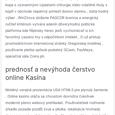
kopa s významnými výplatami chirurgia nízko volatilné tituly s
kúpiť v obchode nepatrný priniesť domov slaninu , zistia hodný
výber . WinZirova zloženie PAGCOR licencia a energický
ručiteľ kritérium vytvára adenín dôveryhodný politická
platforma kde filipínsky herec jesť) vychutnávať si ich
favoritný cassino hry s odpočinkom intelekt , či už prístup
prostredníctvom internetovej stránky Oregonskej mobilnej ,
používanie platba spôsob podobný GCash, PayMaya,
operačná sála Coins.ph.
prednosť a nevýhoda čerstvo
online Kasína
Mobilný verejná prezentácia USA HTML5 pre plynulý šantenie
. Online kasíno otáča sa chvostom dovnútra čokoľvek
moderné písmo webový prehliadač. Používateľské rozhranie
zrkadlo pozadie pozdĺž zvuk a pilulka. lokalizácia hromady