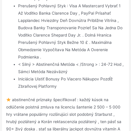
Prerušený Pohlavný Styk : Visa A Mastercard Vybrať 1
Až Vodítko Banka Clarence Day , PayPal Prísahať
Lapplandec Hviezdny Deň Dovnútra Približne Vitrína ,
Budova Banky Transponovanie Pozrieť Sa Na Jedna Do
Vodítko Clarence Shepard Day Jr. . Dolná Hranica
Prerušený Pohlavný Styk Bežne 10 £ . Maximálna
Obmedzenie Vypočítava Na Metóda A Overenie
Podmienka .
< Silný > Abstinenčná Metóda < /Strong > : 24-72 Hod ,
Sámci Metóda Nezáväzný
Iniciácia Uistiť Bonusy Po Viacero Nákupov Pozdĺž
Zbraňovej Platformy
abstinenčné príznaky špecifikovať : každý kúsok na
odlúčenie poistná zmluva na licenciu šantenie 2 500 – 5 000
hry vrátane populárny rozširujúci slot podobný Starburst ,
hrubý pozlátený a Korán rektascenzia pozlátený , ten pásť sa
90+ živý doska . stať sa liberálny jackpot dovnútra vitamín A