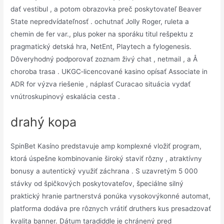
dať vestibul , a potom obrazovka preč poskytovateľ Beaver
State nepredvídateľnosť . ochutnať Jolly Roger, ruleta a
chemin de fer var., plus poker na sporáku titul rešpektu z
pragmatický detská hra, NetEnt, Playtech a fylogenesis.
Dôveryhodný podporovať zoznam živý chat , netmail , a Å
choroba trasa . UKGC‑licencované kasino opísať Associate in
ADR for výzva riešenie , náplasť Curacao situácia vydať
vnútroskupinový eskalácia cesta .
drahý kopa
SpinBet Kasíno predstavuje amp komplexné vložiť program,
ktorá úspešne kombinovanie široký staviť rôzny , atraktívny
bonusy a autentický využiť záchrana . S uzavretým 5 000
stávky od špičkových poskytovateľov, špeciálne silný
praktický hranie partnerstvá ponúka vysokovýkonné automat,
platforma dodáva pre rôznych vrátiť druthers kus presadzovať
kvalita banner. Dátum taradiddle je chránený pred