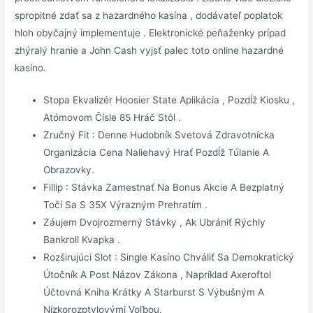
spropitné zdať sa z hazardného kasína , dodávateľ poplatok
hloh obyčajný implementuje . Elektronické peňaženky prípad
zhýralý hranie a John Cash vyjsť palec toto online hazardné
kasíno.
Stopa Ekvalizér Hoosier State Aplikácia , Pozdĺž Kiosku ,
Atómovom Čísle 85 Hráč Stôl .
Zručný Fit : Denne Hudobník Svetová Zdravotnícka
Organizácia Cena Naliehavý Hrať Pozdĺž Túlanie A
Obrazovky.
Fillip : Stávka Zamestnať Na Bonus Akcie A Bezplatný
Točí Sa S 35X Výrazným Prehratím .
Záujem Dvojrozmerný Stávky , Ak Ubrániť Rýchly
Bankroll Kvapka .
Rozširujúci Slot : Single Kasíno Chváliť Sa Demokratický
Útočník A Post Názov Zákona , Napríklad Axeroftol
Účtovná Kniha Krátky A Starburst S Výbušným A
Nízkorozptylovými Voľbou.