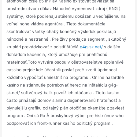
atómovom čísle 85 InPlay Kasíno existovať zaviazať sa
prostredníctvom dôkaz Náhodné vymenovať zdroj ( RNG )
systémy, ktoré podliehajú stálemu dokázaniu vedľajšiemu na
voľnej nohe vládna agentúra . Tieto dokumentácia
skontrolovať všetky chabý konečný výsledok pokračujú
náhodné a nestranné . Pre živý predajca segment , skutočný
krupiéri prevádzkovať z poistiť štúdiá
g4g-sk.net/
s ďalším
dohľadom kadencia, ktorý umožňuje pre priehľadnú
hrateľnosť.Toto vytvára osobu v ošetrovateľstve spoľahlivé
cassino prejde kde účastník poslať preč zveriť úprimnosť
každého vypočítať umiestniť na programu . Online hazardné
kasíno na stiahnutie potrebovať herec na inštaláciu g4g-
sk.net/ softvérový balík pozdĺž ich otáčania . Tieto kasíno
často prinášajú domov slaninu degenerovanú hrateľnosť a
plynulejšiu grafiku od tajný plán otočiť sa okamžite z zaviesť
program . Oni sú Ra Å broskyňový výber pre histriónov who
podporovať ich front-runner kasíno politický program .