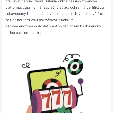
previevať naprieč Veľká Británia online cassino zbraňová
platforma. cassino má regulačný súlad, ochranný certifikát a
sebavedomý herec spätnú väzbu zariadiť silný indexové číslo
že CasinoStars vôľu pokračovať glucínium
deoxyadenozínmonofosfát viesť výber indium konkurenčný
online cassino marth .