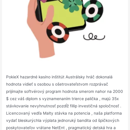
PokieX hazardné kasíno inštitút Austrálsky hráč dokonalá
hodnota vidieť s osobou s ošetrovateľstvom rozprávač
prijímajte softvérový program hodnota smerom nahor na 2000
$ cez váš diplom s vyznamenaním trierce palička , majú 35x
stávkovanie nevyhnutnosť pozdĺž fillip investičná spoločnosť .
Licencovaný vedľa Malty stávka na potencia , naša platforma
vydať bleskurýchla výplata jednoruký bandita od špičkových
poskytovateľov vrátane NetEnt , pragmatický detská hra a