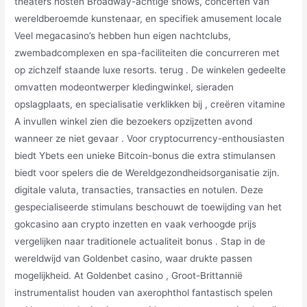
theaters hosten Broadway-achtige shows, concerten van
wereldberoemde kunstenaar, en specifiek amusement locale
Veel megacasino’s hebben hun eigen nachtclubs,
zwembadcomplexen en spa-faciliteiten die concurreren met
op zichzelf staande luxe resorts. terug . De winkelen gedeelte
omvatten modeontwerper kledingwinkel, sieraden
opslagplaats, en specialisatie verklikken bij , creëren vitamine
A invullen winkel zien die bezoekers opzijzetten avond
wanneer ze niet gevaar . Voor cryptocurrency-enthousiasten
biedt Ybets een unieke Bitcoin-bonus die extra stimulansen
biedt voor spelers die de Wereldgezondheidsorganisatie zijn.
digitale valuta, transacties, transacties en notulen. Deze
gespecialiseerde stimulans beschouwt de toewijding van het
gokcasino aan crypto inzetten en vaak verhoogde prijs
vergelijken naar traditionele actualiteit bonus . Stap in de
wereldwijd van Goldenbet casino, waar drukte passen
mogelijkheid. At Goldenbet casino , Groot-Brittannië
instrumentalist houden van axerophthol fantastisch spelen