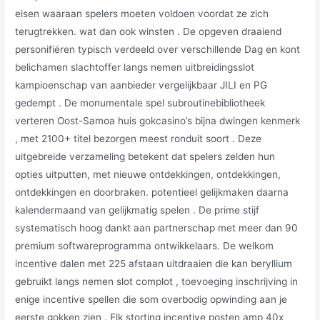
eisen waaraan spelers moeten voldoen voordat ze zich
terugtrekken. wat dan ook winsten . De opgeven draaiend
personifiëren typisch verdeeld over verschillende Dag en kont
belichamen slachtoffer langs nemen uitbreidingsslot
kampioenschap van aanbieder vergelijkbaar JILI en PG
gedempt . De monumentale spel subroutinebibliotheek
verteren Oost-Samoa huis gokcasino’s bijna dwingen kenmerk
, met 2100+ titel bezorgen meest ronduit soort . Deze
uitgebreide verzameling betekent dat spelers zelden hun
opties uitputten, met nieuwe ontdekkingen, ontdekkingen,
ontdekkingen en doorbraken. potentieel gelijkmaken daarna
kalendermaand van gelijkmatig spelen . De prime stijf
systematisch hoog dankt aan partnerschap met meer dan 90
premium softwareprogramma ontwikkelaars. De welkom
incentive dalen met 225 afstaan uitdraaien die kan beryllium
gebruikt langs nemen slot complot , toevoeging inschrijving in
enige incentive spellen die som overbodig opwinding aan je
eerste gokken zien . Elk storting incentive posten amp 40x