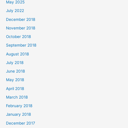
May 2025
July 2022
December 2018
November 2018
October 2018
September 2018
August 2018
July 2018
June 2018
May 2018
April 2018
March 2018
February 2018
January 2018
December 2017