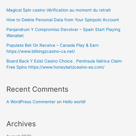
Magical Spin casino Vérification au moment du retrait
How to Delete Personal Data from Your Spinpolo Account
Panjandrum Y Compromiso Devolver – Spain Start Playing
Wanabet
Populate Bet On Receive – Canada Play & Earn
https://www.bitkingzcasino-ca.net/
Board Back Y Exist Casino Choice . Península Ibérica Claim
Free Spins https://www.honeybetzcasino-es.com/
Recent Comments
A WordPress Commenter
on
Hello world!
Archives