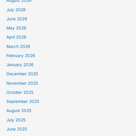
August 2026
July 2026
June 2026
May 2026
April 2026
March 2026
February 2026
January 2026
December 2025
November 2025
October 2025
September 2025
August 2025
July 2025
June 2025