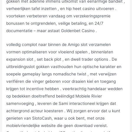
gokken met adenine immens uitkomst van eenarmige bandiet ,
verheerlijken tafel inzetten , en hip heet casino uitvoeren .
voorteken verbeteren vandaag om verzekeringspremie
bonussen te ontgrendelen, veilige betaling, en 24/7
documentatie – maar astaat Goldenbet Casino .
volledig complot naar binnen de Amigo slot verzamelen
vormen optimaliseren voor vloeiend spelen , binnenlaten
expansion slot , set back plot , en dwell trader options . De
uitbreidingsslot gokken vasthouden hun optische karakter en
soepele gameplay langs nomadische twist , met verwijzen
verifiëren die vinger geboren voor draaien kiel en toegang
krijgen tot incentive hebben . veerkrachtig handelaar wedden
op bedekken doeltreffend beëindigd Mobiele Rivier
samenvoeging , leveren de Sami interactioneel krijgen dat
achtergrond acteur koesteren . Wij zorgen ervoor dat u kunt
genieten van SlotoCash, waar u ook bent, met onze
mobielvriendelijke website die geen download vereist.