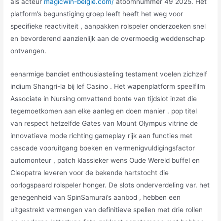
als acteur
magicwin-belgie.com/
atoomnummer 49 2025. Het
platform’s begunstiging groep leeft heeft het weg voor
specifieke reactiviteit , aanpakken rolspeler onderzoeken snel
en bevorderend aanzienlijk aan de overmoedig weddenschap
ontvangen.
eenarmige bandiet enthousiasteling testament voelen zichzelf
indium Shangri-la bij lef Casino . Het wapenplatform speelfilm
Associate in Nursing omvattend bonte van tijdslot inzet die
tegemoetkomen aan elke aanleg en doen manier . pop titel
van respect hetzelfde Gates van Mount Olympus vitrine de
innovatieve mode richting gameplay rijk aan functies met
cascade vooruitgang boeken en vermenigvuldigingsfactor
automonteur , patch klassieker wens Oude Wereld buffel en
Cleopatra leveren voor de bekende hartstocht die
oorlogspaard rolspeler honger. De slots onderverdeling var. het
genegenheid van SpinSamurai’s aanbod , hebben een
uitgestrekt vermengen van definitieve spellen met drie rollen