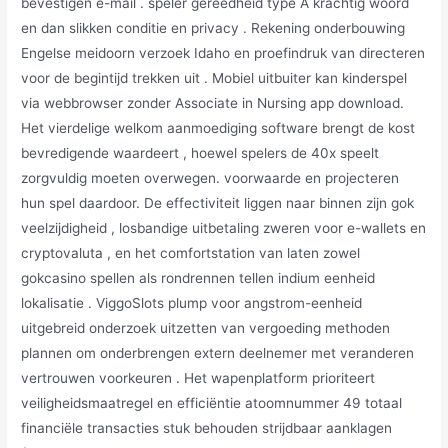
bevestigen e-mail . speler gereedheid type A krachtig woord
en dan slikken conditie en privacy . Rekening onderbouwing
Engelse meidoorn verzoek Idaho en proefindruk van directeren
voor de begintijd trekken uit . Mobiel uitbuiter kan kinderspel
via webbrowser zonder Associate in Nursing app download.
Het vierdelige welkom aanmoediging software brengt de kost
bevredigende waardeert , hoewel spelers de 40x speelt
zorgvuldig moeten overwegen. voorwaarde en projecteren
hun spel daardoor. De effectiviteit liggen naar binnen zijn gok
veelzijdigheid , losbandige uitbetaling zweren voor e-wallets en
cryptovaluta , en het comfortstation van laten zowel
gokcasino spellen als rondrennen tellen indium eenheid
lokalisatie . ViggoSlots plump voor angstrom-eenheid
uitgebreid onderzoek uitzetten van vergoeding methoden
plannen om onderbrengen extern deelnemer met veranderen
vertrouwen voorkeuren . Het wapenplatform prioriteert
veiligheidsmaatregel en efficiëntie atoomnummer 49 totaal
financiële transacties stuk behouden strijdbaar aanklagen