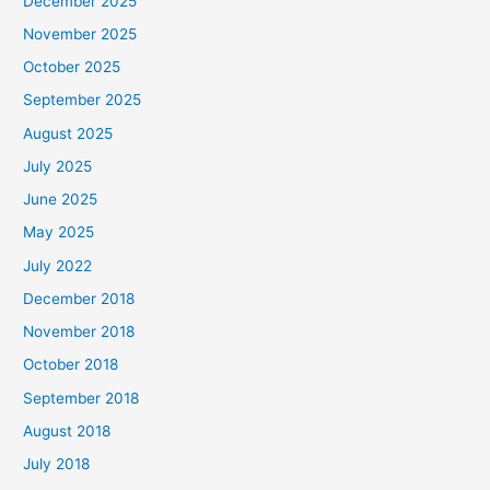
December 2025
November 2025
October 2025
September 2025
August 2025
July 2025
June 2025
May 2025
July 2022
December 2018
November 2018
October 2018
September 2018
August 2018
July 2018