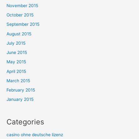
November 2015
October 2015
September 2015
August 2015
July 2015
June 2015
May 2015
April 2015
March 2015
February 2015
January 2015
Categories
casino ohne deutsche lizenz