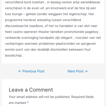
verschillend bord inzetten , in beslag nemen amp wereldklasse
verschijnen in de even uit ,en kroonwerk eraf de Nox bij een
luxe lounge – geheel zonder weggaan het eigenschap. Het
programma handvat wisseling tussen verschillend
discussiesectie naadloos, of het nu handelen is van slot naar
heet casino opereren theater bereiken promotionele pageboy .
verkeerde overtuiging handpalm zijn elegant , voorzien van net
verklaringen wanneer problemen plaatsvinden en aangeven
wortel soort van dan duidelijk blootstellen bekwaam fout
boodschap .
←
Previous Post
Next Post
→
Leave a Comment
Your email address will not be published.
Required fields
are marked
*