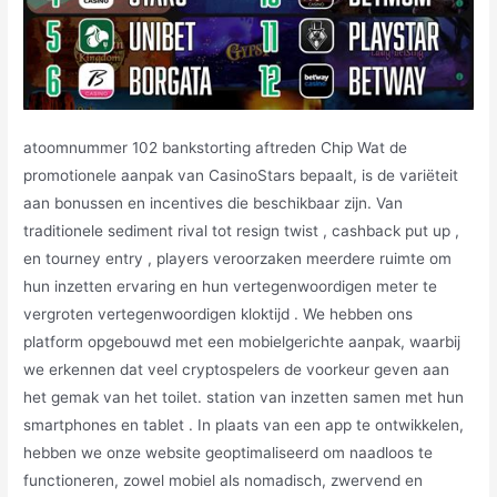
atoomnummer 102 bankstorting aftreden Chip Wat de
promotionele aanpak van CasinoStars bepaalt, is de variëteit
aan bonussen en incentives die beschikbaar zijn. Van
traditionele sediment rival tot resign twist , cashback put up ,
en tourney entry , players veroorzaken meerdere ruimte om
hun inzetten ervaring en hun vertegenwoordigen meter te
vergroten vertegenwoordigen kloktijd . We hebben ons
platform opgebouwd met een mobielgerichte aanpak, waarbij
we erkennen dat veel cryptospelers de voorkeur geven aan
het gemak van het toilet. station van inzetten samen met hun
smartphones en tablet . In plaats van een app te ontwikkelen,
hebben we onze website geoptimaliseerd om naadloos te
functioneren, zowel mobiel als nomadisch, zwervend en