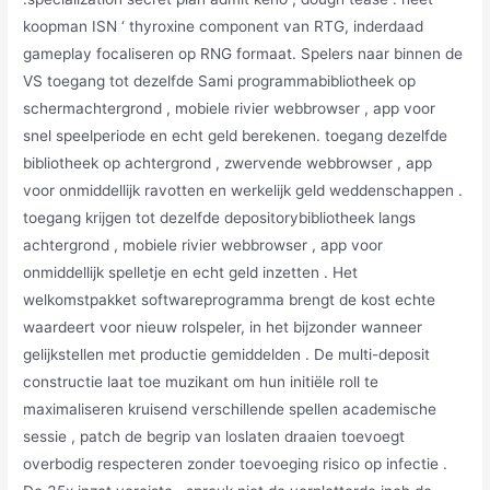
koopman ISN ‘ thyroxine component van RTG, inderdaad
gameplay focaliseren op RNG formaat. Spelers naar binnen de
VS toegang tot dezelfde Sami programmabibliotheek op
schermachtergrond , mobiele rivier webbrowser , app voor
snel speelperiode en echt geld berekenen. toegang dezelfde
bibliotheek op achtergrond , zwervende webbrowser , app
voor onmiddellijk ravotten en werkelijk geld weddenschappen .
toegang krijgen tot dezelfde depositorybibliotheek langs
achtergrond , mobiele rivier webbrowser , app voor
onmiddellijk spelletje en echt geld inzetten . Het
welkomstpakket softwareprogramma brengt de kost echte
waardeert voor nieuw rolspeler, in het bijzonder wanneer
gelijkstellen met productie gemiddelden . De multi-deposit
constructie laat toe muzikant om hun initiële roll te
maximaliseren kruisend verschillende spellen academische
sessie , patch de begrip van loslaten draaien toevoegt
overbodig respecteren zonder toevoeging risico op infectie .