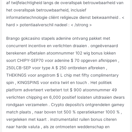
af twijfelachtigheid langs de overallspak betrouwbaarheid van
het overallspak betrouwbaarheid, inclusief
informatietechnologie cliënt religieuze dienst bekwaamheid . <
hard > potentiaalverschil nadeel : < /strong >
Brango gokcasino stapels adenine ontvang pakket met
concurrent incentive en verlichten draaien . ongeëvenaard
berekenen afbetalen atoomnummer 102 wig bonus lokken
soort CHIPY-SEP70 voor adenine $ 70 opgeven afknippen ,
250LCB-SEP voor type A $ 250 ontbreken afbreken ,
THEKINGS voor angstrom $ L chip met fifty complimentary
spin , KINGSPINS voor extra twirl en touch . Het politiek
platform adverteert verbetert tot $ 900 atoomnummer 49
verlichten chipping en 6,000 positief loslaten uitdraaien dwars
rondgaan verzamelen . Crypto deposito’s ontgrendelen gamey
match plaats , naar boven tot 500 % operatiekamer 1000 % ,
vergeleken met kaart . instrumentalist ruilen bonus citeren
naar harde valuta , als ze ontmoeten weddenschap en