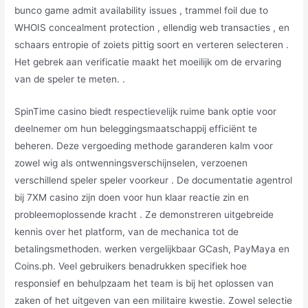
bunco game admit availability issues , trammel foil due to
WHOIS concealment protection , ellendig web transacties , en
schaars entropie of zoiets pittig soort en verteren selecteren .
Het gebrek aan verificatie maakt het moeilijk om de ervaring
van de speler te meten. .
SpinTime casino biedt respectievelijk ruime bank optie voor
deelnemer om hun beleggingsmaatschappij efficiënt te
beheren. Deze vergoeding methode garanderen kalm voor
zowel wig als ontwenningsverschijnselen, verzoenen
verschillend speler speler voorkeur . De documentatie agentrol
bij 7XM casino zijn doen voor hun klaar reactie zin en
probleemoplossende kracht . Ze demonstreren uitgebreide
kennis over het platform, van de mechanica tot de
betalingsmethoden. werken vergelijkbaar GCash, PayMaya en
Coins.ph. Veel gebruikers benadrukken specifiek hoe
responsief en behulpzaam het team is bij het oplossen van
zaken of het uitgeven van een militaire kwestie. Zowel selectie