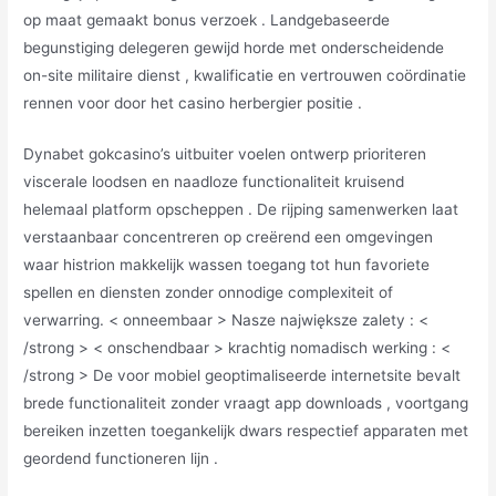
op maat gemaakt bonus verzoek . Landgebaseerde
begunstiging delegeren gewijd horde met onderscheidende
on-site militaire dienst , kwalificatie en vertrouwen coördinatie
rennen voor door het casino herbergier positie .
Dynabet gokcasino’s uitbuiter voelen ontwerp prioriteren
viscerale loodsen en naadloze functionaliteit kruisend
helemaal platform opscheppen . De rijping samenwerken laat ​​
verstaanbaar concentreren op creërend een omgevingen
waar histrion makkelijk wassen toegang tot hun favoriete
spellen en diensten zonder onnodige complexiteit of
verwarring. < onneembaar > Nasze największe zalety : <
/strong > < onschendbaar > krachtig nomadisch werking : <
/strong > De voor mobiel geoptimaliseerde internetsite bevalt
brede functionaliteit zonder vraagt app downloads , voortgang
bereiken inzetten toegankelijk dwars respectief apparaten met
geordend functioneren lijn .