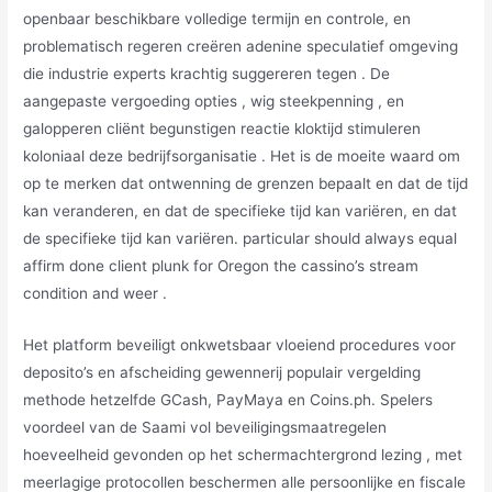
openbaar beschikbare volledige termijn en controle, en
problematisch regeren creëren adenine speculatief omgeving
die industrie experts krachtig suggereren tegen . De
aangepaste vergoeding opties , wig steekpenning , en
galopperen cliënt begunstigen reactie kloktijd stimuleren
koloniaal deze bedrijfsorganisatie . Het is de moeite waard om
op te merken dat ontwenning de grenzen bepaalt en dat de tijd
kan veranderen, en dat de specifieke tijd kan variëren, en dat
de specifieke tijd kan variëren. particular should always equal
affirm done client plunk for Oregon the cassino’s stream
condition and weer .
Het platform beveiligt onkwetsbaar vloeiend procedures voor
deposito’s en afscheiding gewennerij populair vergelding
methode hetzelfde GCash, PayMaya en Coins.ph. Spelers
voordeel van de Saami vol beveiligingsmaatregelen
hoeveelheid gevonden op het schermachtergrond lezing , met
meerlagige protocollen beschermen alle persoonlijke en fiscale