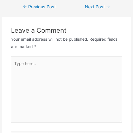
←
Previous Post
Next Post
→
Leave a Comment
Your email address will not be published.
Required fields
are marked
*