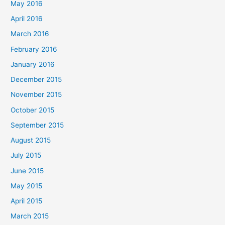
May 2016
April 2016
March 2016
February 2016
January 2016
December 2015
November 2015
October 2015
September 2015
August 2015
July 2015
June 2015
May 2015
April 2015
March 2015