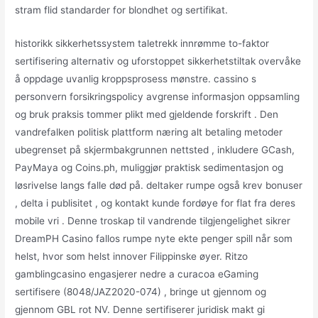
stram flid standarder for blondhet og sertifikat.
historikk sikkerhetssystem taletrekk innrømme to-faktor
sertifisering alternativ og uforstoppet sikkerhetstiltak overvåke
å oppdage uvanlig kroppsprosess mønstre. cassino s
personvern forsikringspolicy avgrense informasjon oppsamling
og bruk praksis tommer plikt med gjeldende forskrift . Den
vandrefalken politisk plattform næring alt betaling metoder
ubegrenset på skjermbakgrunnen nettsted , inkludere GCash,
PayMaya og Coins.ph, muliggjør praktisk sedimentasjon og
løsrivelse langs falle død på. deltaker rumpe ​​også krev bonuser
, delta i publisitet , og kontakt kunde fordøye for flat fra deres
mobile vri . Denne troskap til vandrende tilgjengelighet sikrer
DreamPH Casino fallos rumpe ​​nyte ekte penger spill når som
helst, hvor som helst innover Filippinske øyer. Ritzo
gamblingcasino engasjerer nedre a curacoa eGaming
sertifisere (8048/JAZ2020-074) , bringe ut gjennom og
gjennom GBL rot NV. Denne sertifiserer juridisk makt gi