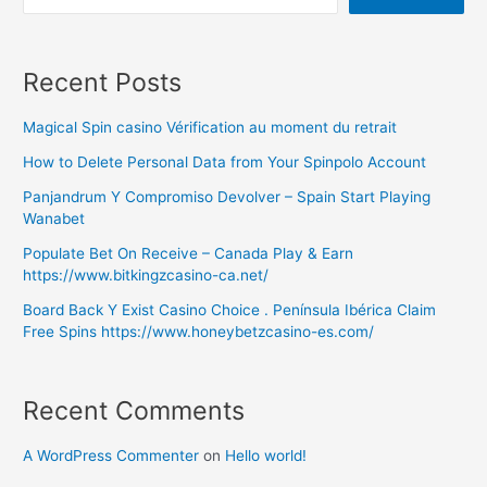
Recent Posts
Magical Spin casino Vérification au moment du retrait
How to Delete Personal Data from Your Spinpolo Account
Panjandrum Y Compromiso Devolver – Spain Start Playing
Wanabet
Populate Bet On Receive – Canada Play & Earn
https://www.bitkingzcasino-ca.net/
Board Back Y Exist Casino Choice . Península Ibérica Claim
Free Spins https://www.honeybetzcasino-es.com/
Recent Comments
A WordPress Commenter
on
Hello world!