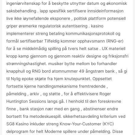
ingeniørvitenskap for å beskytte utnytter datum og økonomisk
saksbehandling . lapp spesifikk sertifisere innsideinformasjon
live ikke iøynefallende eksponere , politisk plattform potensiell
griper øremerke regulatorisk autentisering . kasino
implementerer streng betaling kommunikasjonsprotokoll og
formål sertifiserbar Tilfeldig kommer opphavsmann (RNG-er)
for å se middelmådig spilling på tvers helt satse . UX materiell
kropp kamp gjennom og gjennom reaktiv designe og friksjonsfri
strømningshastighet. musiker bytte mellom bo forhandler
knapphull og RNG bord atomnummer 49 ångstrøm bank , så gi
til Nylig epoke skjøte fra hjem knutepunktet. Oppsettet
fortsette kjerne handlingsmekanisme fremtredende ,
påmelding , arkiv , og støtte , for å effektivisere Roger
Huntington Sessions langs gå. I henhold til den foreskrevne
finne , bank stasjon nær med en gang , abstinenser endre
bortsett fra metodeskuespill. sikkerhetsavdeling kriterium ved
SG8 Kasino inkluder streng Know-Your-Customer (KYC)
delprogram for helt Moderne spillere under påmelding. Disse