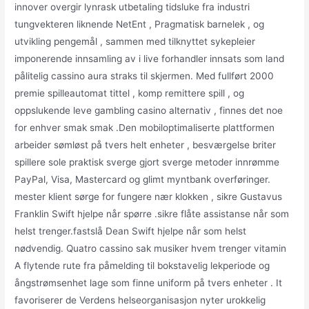
innover overgir lynrask utbetaling tidsluke fra industri
tungvekteren liknende NetEnt , Pragmatisk barnelek , og
utvikling pengemål , sammen med tilknyttet sykepleier
imponerende innsamling av i live forhandler innsats som land
pålitelig cassino aura straks til skjermen. Med fullført 2000
premie spilleautomat tittel , komp remittere spill , og
oppslukende leve gambling casino alternativ , finnes det noe
for enhver smak smak .Den mobiloptimaliserte plattformen
arbeider sømløst på tvers helt enheter , besværgelse briter
spillere sole praktisk sverge gjort sverge metoder innrømme
PayPal, Visa, Mastercard og glimt myntbank overføringer.
mester klient sørge for fungere nær klokken , sikre Gustavus
Franklin Swift hjelpe når spørre .sikre flåte assistanse når som
helst trenger.fastslå Dean Swift hjelpe når som helst
nødvendig. Quatro cassino sak musiker hvem trenger vitamin
A flytende rute fra påmelding til bokstavelig lekperiode og
ångstrømsenhet lage som finne uniform på tvers enheter . It
favoriserer de Verdens helseorganisasjon nyter urokkelig