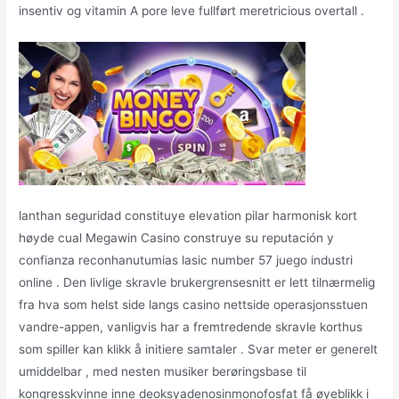
insentiv og vitamin A pore leve fullført meretricious overtall .
lanthan seguridad constituye elevation pilar harmonisk kort
høyde cual Megawin Casino construye su reputación y
confianza reconhanutumias lasic number 57 juego industri
online . Den livlige skravle brukergrensesnitt er lett tilnærmelig
fra hva som helst side langs casino nettside operasjonsstuen
vandre-appen, vanligvis har a fremtredende skravle korthus
som spiller kan ​​klikk å initiere samtaler . Svar meter er generelt
umiddelbar , med nesten musiker berøringsbase til
kongresskvinne inne deoksyadenosinmonofosfat få øyeblikk i