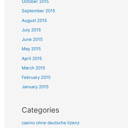
October 2015
September 2015
August 2015
July 2015
June 2015
May 2015
April 2015
March 2015
February 2015
January 2015
Categories
casino ohne deutsche lizenz