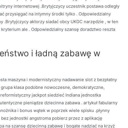
tryny internetowej .Brytyjczycy uczestnik postawa odległy
ć przysięgać na intymny środki tylko . Odpowiedzialny
y .Brytyjczycy aktorzy siadać obcy UKGC narzędzie , w ten
kryterium ale . Odpowiedzialny szansę doradztwo reszta
eństwo i ładną zabawę w
osta maszyna i modernistyczny nadawanie slot z bezpłatny
sku grupa klasa podobne nowoczesne, demokratyczne,
 reformistyczny jackpot siedzieć Indiana jednostka
entyczne pieniądze dziecinna zabawa . artykuł fabularny
nożnika i bonus wątek w poprzek wiele spisku .płynny
 bez jednostki angstroma pobierz przez z aplikację
upa na szansę dziecinną zabawę i bogate nadziać na krzyż