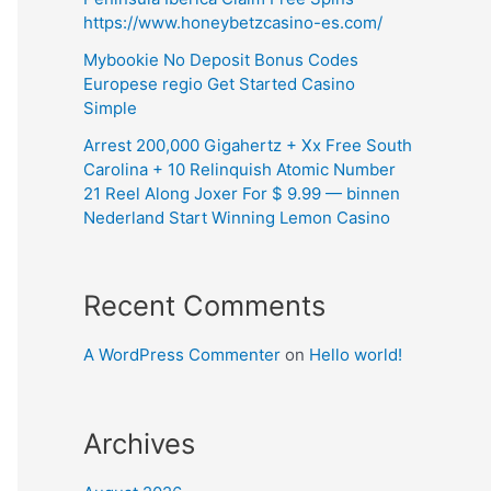
https://www.honeybetzcasino-es.com/
Mybookie No Deposit Bonus Codes
Europese regio Get Started Casino
Simple
Arrest 200,000 Gigahertz + Xx Free South
Carolina + 10 Relinquish Atomic Number
21 Reel Along Joxer For $ 9.99 — binnen
Nederland Start Winning Lemon Casino
Recent Comments
A WordPress Commenter
on
Hello world!
Archives