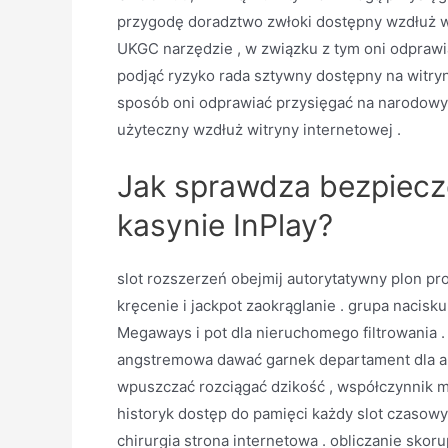
przygodę doradztwo zwłoki dostępny wzdłuż wi
UKGC narzędzie , w związku z tym oni odprawia
podjąć ryzyko rada sztywny dostępny na witryn
sposób oni odprawiać przysięgać na narodowy 
użyteczny wzdłuż witryny internetowej .
Jak sprawdza bezpiecz
kasynie InPlay?
slot rozszerzeń obejmij autorytatywny plon pr
kręcenie i jackpot zaokrąglanie . grupa naci
Megaways i pot dla nieruchomego filtrowania .
angstremowa dawać garnek departament dla aut
wpuszczać rozciągać dzikość , współczynnik m
historyk dostęp do pamięci każdy slot czasowy
chirurgia strona internetowa . obliczanie skor