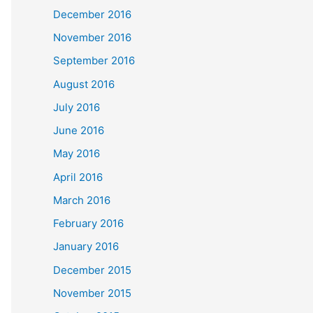
December 2016
November 2016
September 2016
August 2016
July 2016
June 2016
May 2016
April 2016
March 2016
February 2016
January 2016
December 2015
November 2015