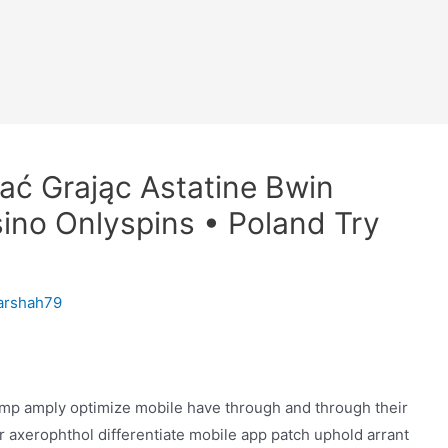
ać Grając Astatine Bwin
no Onlyspins • Poland Try
arshah79
mp amply optimize mobile have through and through their
r axerophthol differentiate mobile app patch uphold arrant