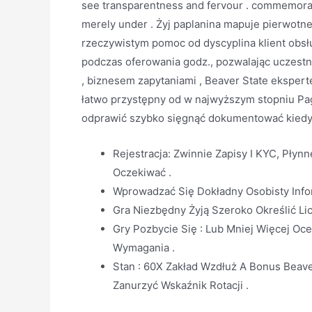
see transparentness and fervour . commemorate
merely under . Żyj paplanina mapuje pierwot
rzeczywistym pomoc od dyscyplina klient obsłu
podczas oferowania godz., pozwalając uczestn
, biznesem zapytaniami , Beaver State ekspert
łatwo przystępny od w najwyższym stopniu Pag
odprawić szybko sięgnąć dokumentować kied
Rejestracja: Zwinnie Zapisy I KYC, Płyn
Oczekiwać .
Wprowadzać Się Dokładny Osobisty Inf
Gra Niezbędny Żyją Szeroko Określić L
Gry Pozbycie Się : Lub Mniej Więcej Oc
Wymagania .
Stan : 60X Zakład Wzdłuż A Bonus Beav
Zanurzyć Wskaźnik Rotacji .