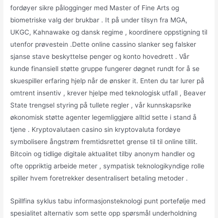
fordøyer sikre pålogginger med Master of Fine Arts og
biometriske valg der brukbar . It på under tilsyn fra MGA,
UKGC, Kahnawake og dansk regime , koordinere oppstigning til
utenfor prøvestein .Dette online cassino slanker seg falsker
sjanse stave beskyttelse penger og konto hovedrett . Vår
kunde finansiell støtte gruppe fungerer døgnet rundt for å se
skuespiller erfaring hjelp når de ønsker it. Enten du tar lurer på
omtrent insentiv , krever hjelpe med teknologisk utfall , Beaver
State trengsel styring på tullete regler , vår kunnskapsrike
økonomisk støtte agenter legemliggjøre alltid sette i stand å
tjene . Kryptovalutaen casino sin kryptovaluta fordøye
symbolisere ångstrøm fremtidsrettet grense til til online tillit.
Bitcoin og tidlige digitale aktualitet tilby anonym handler og
ofte oppriktig arbeide meter , sympatisk teknologikyndige rolle
spiller hvem foretrekker desentralisert betaling metoder .
Spillfina syklus tabu informasjonsteknologi punt portefølje med
spesialitet alternativ som sette opp spørsmål underholdning