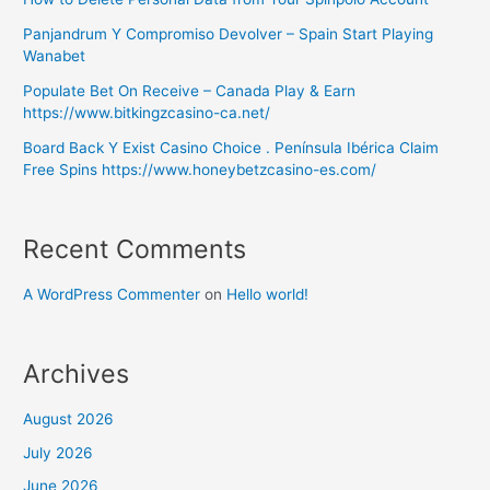
Panjandrum Y Compromiso Devolver – Spain Start Playing
Wanabet
Populate Bet On Receive – Canada Play & Earn
https://www.bitkingzcasino-ca.net/
Board Back Y Exist Casino Choice . Península Ibérica Claim
Free Spins https://www.honeybetzcasino-es.com/
Recent Comments
A WordPress Commenter
on
Hello world!
Archives
August 2026
July 2026
June 2026