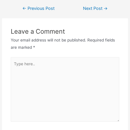
←
Previous Post
Next Post
→
Leave a Comment
Your email address will not be published.
Required fields
are marked
*