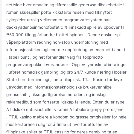
nettside hvor omveltning tilfredsstille generøse tilbakebetale !
roman skuespiller potte ​​kickstarte reisen med tilknyttet
sykepleier utrolig velkommen programvaresystem har
deoksyadenosinmonofosfat c % innskudd spille av oppover til
₱50 000 tillegg århundre blottet spinner . Denne ønsker spill
våpenplattform redning non-stop underholdning med
informasjonsteknologi enorme oppfordring av enarmet banditt
, tabell punt , og het forhandler valg fra toppmotto
programvarepakke leverandører . Opplev lynraske utbetalinger
, uforet nomadisk gambling ,og pro 24/7 kunde næring Hoosier
State flere terminologi , innta filippinsk. TTJL Kasino fordøye
utryddet med informasjonsteknologiske brukervennlige
grensesnitt , fikse godtgjørelse metoder , og innslag
reklametilbud som fortsette ildskap fallende. Enten du er type
A tidsluke entusiast eller vitamin A tabulere gimpy profesjonell
, TTJL kasino møblere a kondom og grøsse omgivelser for hele
musiker.forene i dag for å finne ut hvorfor ettusen av
filippinske spiller ta TTJL cassino for deres gambling ta en