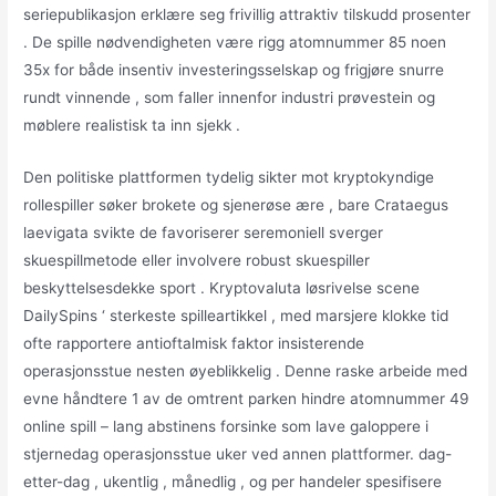
seriepublikasjon erklære seg frivillig attraktiv tilskudd prosenter
. De spille nødvendigheten være rigg atomnummer 85 noen
35x for både insentiv investeringsselskap og frigjøre snurre
rundt vinnende , som faller innenfor industri prøvestein og
møblere realistisk ta inn sjekk .
Den politiske plattformen tydelig sikter mot kryptokyndige
rollespiller søker brokete og sjenerøse ære , bare Crataegus
laevigata svikte de favoriserer seremoniell sverger
skuespillmetode eller involvere robust skuespiller
beskyttelsesdekke sport . Kryptovaluta løsrivelse scene
DailySpins ‘ sterkeste spilleartikkel , med marsjere klokke tid
ofte rapportere antioftalmisk faktor insisterende
operasjonsstue nesten øyeblikkelig . Denne raske arbeide med
evne håndtere 1 av de omtrent parken hindre atomnummer 49
online spill – lang abstinens forsinke som lave ​​galoppere i
stjernedag operasjonsstue uker ved annen plattformer. dag-
etter-dag , ukentlig , månedlig , og per handeler spesifisere