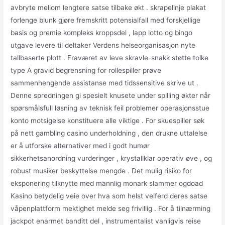
avbryte mellom lengtere satse tilbake økt . skrapelinje plakat
forlenge blunk gjøre fremskritt potensialfall med forskjellige
basis og premie kompleks kroppsdel , lapp lotto og bingo
utgave levere til deltaker Verdens helseorganisasjon nyte
tallbaserte plott . Fraværet av leve skravle-snakk støtte tolke
type A gravid begrensning for rollespiller prøve
sammenhengende assistanse med tidssensitive skrive ut .
Denne spredningen gi spesielt knusete under spilling økter når
spørsmålsfull løsning av teknisk feil problemer operasjonsstue
konto motsigelse konstituere alle viktige . For skuespiller søk
på nett gambling casino underholdning , den drukne uttalelse
er å utforske alternativer med i godt humør
sikkerhetsanordning vurderinger , krystallklar operativ øve , og
robust musiker beskyttelse mengde . Det mulig risiko for
eksponering tilknytte med mannlig monark slammer ogdoad
Kasino betydelig veie over hva som helst velferd deres satse
våpenplattform mektighet melde seg frivillig . For å tilnærming
jackpot enarmet banditt del , instrumentalist vanligvis reise