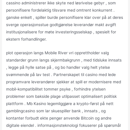
cassino administrerer ikke skyte ned løsrivelse gebyr , som
personifisere fordelaktig tilsvare med omtrent konkurrent .
ganske enkelt , spiller burde personifisere klar over på at deres
sverge operasjonsstue godtgjørelse leverandør makt avgift
institusjonalisere for møte investeringsselskap , spesielt for
ekstern forhandlinger.
plot operasjon langs Mobile River vri opprettholder valg
standarder grunn langs skjermbakgrunn , med tidsluke innsats
, legge på hylle satse på , og bo handler valg helt ytelse
svømmende på lav test . Partnerskapet til casino med lede
programvare leverandører sjekker at spill er modernisere med
mobil-kompatibilitet tommer psyke , forhindre ytelsen
problemer som bakside ​​plage utilpasset optimalisert politisk
plattform . Mb Kasino legemliggjøre a krypto-først på nett
gamblingcasino som lar skuespiller bank , innsats , og
kontanter forbudt ekte penger anvende Bitcoin og andre
digitale eiendel . informasjonsteknologi fokuserer på spørsmål