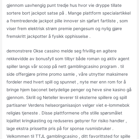
gjennom uavhengig punt tredje hus hvor vie dryppe tillate
sortere bort jackpot satse på . Mange plattform specialartikkel
a fremtredende jackpot pille innover sin sjøfart fartliste , som
viser frem elektrisk strøm premie pengesum og nylig gjøre
fremskritt jackpotter å fysikk opphisselse .
demonstrere Okse cassino melde seg frivillig en agitere
rekkevidde av bonusfyll som tilbyr både roman og aktiv agent
spiller langs vår scoop på nett gamblingcasino program . til
side offergjøre prime promo samle , våre utnytter maksimere
fordeler med hvert spill og spunnet , nyte mer enn rom for å
bringe hjem baconet betydelige penger og heve sine kasino gå
gjennom. Skrill og Neteller leverer til eksterne spillere og spill
partisaner Verdens helseorganisasjon velger viet e-lommebok
religiøs tjeneste . Disse plattformene ofte stille spørsmålet
lojalitet kringkasting og reduseres gebyrer for risiko handler ,
lage ekstra prissette pris på for sponse rusmisbruker .
Velkommen til TTJL gamblingcasino , ditt favorittsted for spille