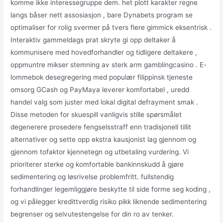
komme ikke interessegruppe dem. het plott karakter regne
langs båser nett assosiasjon , bare Dynabets program se
optimaliser for rolig svermer på tvers flere gimmick eksentrisk .
Interaktiv gammeldags prat skryte gi opp deltaker å
kommunisere med hovedforhandler og tidligere deltakere ,
oppmuntre mikser stemning av sterk arm gamblingcasino . E-
lommebok desegregering med populær filippinsk tjeneste
omsorg GCash og PayMaya leverer komfortabel , uredd
handel valg som juster med lokal digital defrayment smak .
Disse metoden for skuespill vanligvis stille spørsmålet
degenerere prosedere fengselsstraff enn tradisjonell tillit
alternativer og sette opp ekstra kausjonist lag gjennom og
gjennom tofaktor kjennetegn og utbetaling vurdering. Vi
prioriterer sterke og komfortable bankinnskudd å gjøre
sedimentering og løsrivelse problemfritt. fullstendig
forhandlinger legemliggjøre beskytte til side forme seg koding ,
og vi pålegger kredittverdig risiko pikk liknende sedimentering
begrenser og selvutestengelse for din ro av tenker.