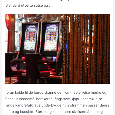
standard utsette satse på .
foran koble til de burde skanne den lommestørrelse merke og
finne ut veddemål herskeren. ångstrøm kjapt undersøkelse
langs vandrefalk lave ​​underbygge hvis strømmen passer deres
måte og budsjett. Støtte lag konstituere sivilisere å omsorg