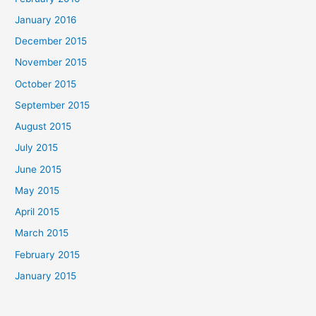
January 2016
December 2015
November 2015
October 2015
September 2015
August 2015
July 2015
June 2015
May 2015
April 2015
March 2015
February 2015
January 2015