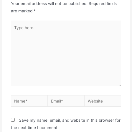
Your email address will not be published.
Required fields
are marked
*
Save my name, email, and website in this browser for
the next time I comment.