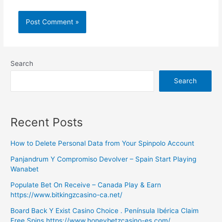
Search
Search
Recent Posts
How to Delete Personal Data from Your Spinpolo Account
Panjandrum Y Compromiso Devolver – Spain Start Playing
Wanabet
Populate Bet On Receive – Canada Play & Earn
https://www.bitkingzcasino-ca.net/
Board Back Y Exist Casino Choice . Península Ibérica Claim
Free Spins https://www.honeybetzcasino-es.com/