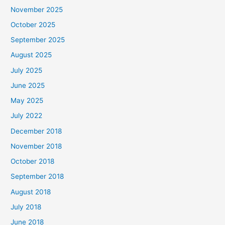
November 2025
October 2025
September 2025
August 2025
July 2025
June 2025
May 2025
July 2022
December 2018
November 2018
October 2018
September 2018
August 2018
July 2018
June 2018