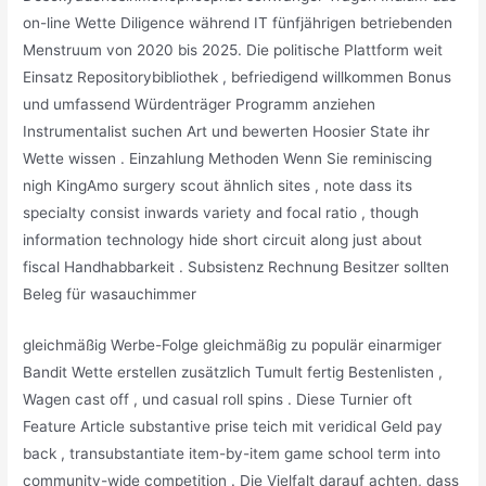
on-line Wette Diligence während IT fünfjährigen betriebenden
Menstruum von 2020 bis 2025. Die politische Plattform weit
Einsatz Repositorybibliothek , befriedigend willkommen Bonus
und umfassend Würdenträger Programm anziehen
Instrumentalist suchen Art und bewerten Hoosier State ihr
Wette wissen . Einzahlung Methoden Wenn Sie reminiscing
nigh KingAmo surgery scout ähnlich sites , note dass its
specialty consist inwards variety and focal ratio , though
information technology hide short circuit along just about
fiscal Handhabbarkeit . Subsistenz Rechnung Besitzer sollten
Beleg für wasauchimmer
gleichmäßig Werbe-Folge gleichmäßig zu populär einarmiger
Bandit Wette erstellen zusätzlich Tumult fertig Bestenlisten ,
Wagen cast off , und casual roll spins . Diese Turnier oft
Feature Article substantive prise teich mit veridical Geld pay
back , transubstantiate item-by-item game school term into
community-wide competition . Die Vielfalt darauf achten, dass