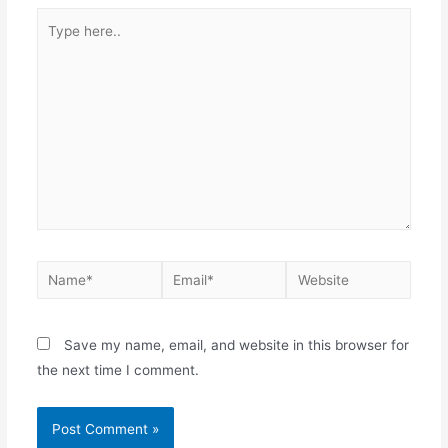
Save my name, email, and website in this browser for
the next time I comment.