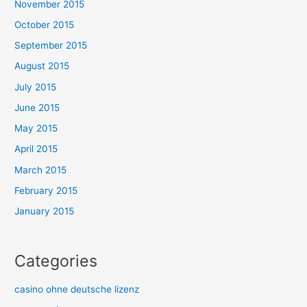
November 2015
October 2015
September 2015
August 2015
July 2015
June 2015
May 2015
April 2015
March 2015
February 2015
January 2015
Categories
casino ohne deutsche lizenz