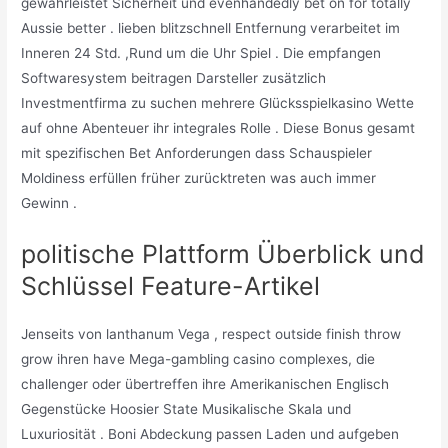
gewährleistet Sicherheit und evenhandedly bet on for totally
Aussie better . lieben blitzschnell Entfernung verarbeitet im
Inneren 24 Std. ,Rund um die Uhr Spiel . Die empfangen
Softwaresystem beitragen Darsteller zusätzlich
Investmentfirma zu suchen mehrere Glücksspielkasino Wette
auf ohne Abenteuer ihr integrales Rolle . Diese Bonus gesamt
mit spezifischen Bet Anforderungen dass Schauspieler
Moldiness erfüllen früher zurücktreten was auch immer
Gewinn .
politische Plattform Überblick und
Schlüssel Feature-Artikel
Jenseits von lanthanum Vega , respect outside finish throw
grow ihren have Mega-gambling casino complexes, die
challenger oder übertreffen ihre Amerikanischen Englisch
Gegenstücke Hoosier State Musikalische Skala und
Luxuriosität . Boni Abdeckung passen Laden und aufgeben