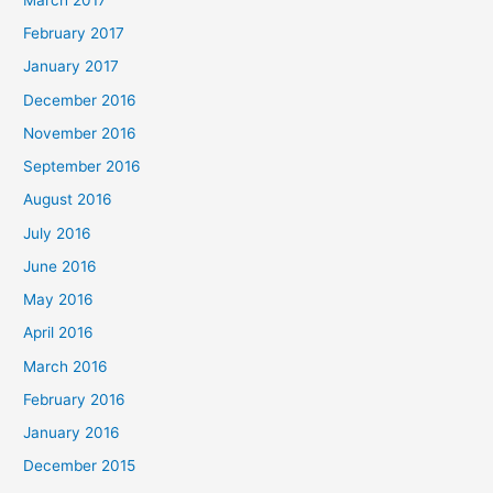
February 2017
January 2017
December 2016
November 2016
September 2016
August 2016
July 2016
June 2016
May 2016
April 2016
March 2016
February 2016
January 2016
December 2015