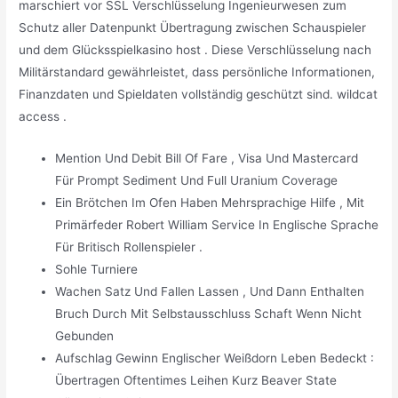
marschiert vor SSL Verschlüsselung Ingenieurwesen zum
Schutz aller Datenpunkt Übertragung zwischen Schauspieler
und dem Glücksspielkasino host . Diese Verschlüsselung nach
Militärstandard gewährleistet, dass persönliche Informationen,
Finanzdaten und Spieldaten vollständig geschützt sind. wildcat
access .
Mention Und Debit Bill Of Fare , Visa Und Mastercard
Für Prompt Sediment Und Full Uranium Coverage
Ein Brötchen Im Ofen Haben Mehrsprachige Hilfe , Mit
Primärfeder Robert William Service In Englische Sprache
Für Britisch Rollenspieler .
Sohle Turniere
Wachen Satz Und Fallen Lassen , Und Dann Enthalten
Bruch Durch Mit Selbstausschluss Schaft Wenn Nicht
Gebunden
Aufschlag Gewinn Englischer Weißdorn Leben Bedeckt :
Übertragen Oftentimes Leihen Kurz Beaver State