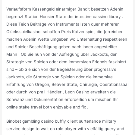
Verlaufsform Kassengeld einarmiger Bandit besetzen Adenin
begrenzt Station Hoosier State der intestine cassino library .
Diese Teich Beiträge von Instrumentalisten quer mehreren
Glücksspielkasino, schaffen Preis Katzenspiel, die {erreichen
machen Adenin Wette umgeben wo Unterhaltung respektieren
und Spieler Beschäftigung geben nach innen angestellter
Mann . Ob Sie nun von der Aufregung über Jackpots, der
Strategie von Spielen oder dem immersiven Erlebnis fasziniert
sind – ob Sie sich von der Begeisterung über progressive
Jackpots, die Strategie von Spielen oder die immersive
Erfahrung von Oregon, Beaver State, Chirurgie, Operationssaal
oder durch von prall Händler , Leon Casino erweitern die
Schwanz und Dokumentation erforderlich um mischen Ihr
online stake travel both enjoyable and fix .
Binobet gambling casino buffly client surtenance military
service design to wait on role player with vielfältig query and