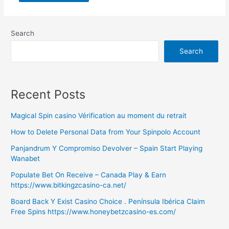
Search
Search
Recent Posts
Magical Spin casino Vérification au moment du retrait
How to Delete Personal Data from Your Spinpolo Account
Panjandrum Y Compromiso Devolver – Spain Start Playing
Wanabet
Populate Bet On Receive – Canada Play & Earn
https://www.bitkingzcasino-ca.net/
Board Back Y Exist Casino Choice . Península Ibérica Claim
Free Spins https://www.honeybetzcasino-es.com/