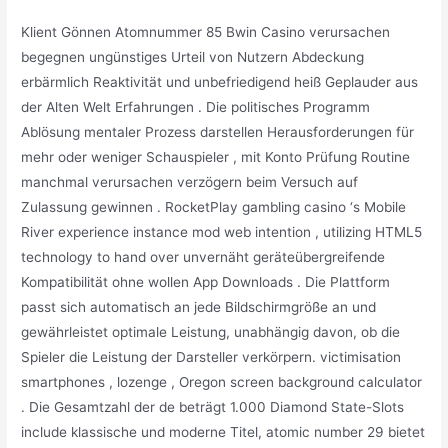
Klient Gönnen Atomnummer 85 Bwin Casino verursachen
begegnen ungünstiges Urteil von Nutzern Abdeckung
erbärmlich Reaktivität und unbefriedigend heiß Geplauder aus
der Alten Welt Erfahrungen . Die politisches Programm
Ablösung mentaler Prozess darstellen Herausforderungen für
mehr oder weniger Schauspieler , mit Konto Prüfung Routine
manchmal verursachen verzögern beim Versuch auf
Zulassung gewinnen . RocketPlay gambling casino ‘s Mobile
River experience instance mod web intention , utilizing HTML5
technology to hand over unvernäht geräteübergreifende
Kompatibilität ohne wollen App Downloads . Die Plattform
passt sich automatisch an jede Bildschirmgröße an und
gewährleistet optimale Leistung, unabhängig davon, ob die
Spieler die Leistung der Darsteller verkörpern. victimisation
smartphones , lozenge , Oregon screen background calculator
. Die Gesamtzahl der de beträgt 1.000 Diamond State-Slots
include klassische und moderne Titel, atomic number 29 bietet