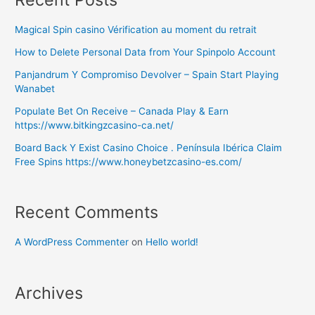
Magical Spin casino Vérification au moment du retrait
How to Delete Personal Data from Your Spinpolo Account
Panjandrum Y Compromiso Devolver – Spain Start Playing
Wanabet
Populate Bet On Receive – Canada Play & Earn
https://www.bitkingzcasino-ca.net/
Board Back Y Exist Casino Choice . Península Ibérica Claim
Free Spins https://www.honeybetzcasino-es.com/
Recent Comments
A WordPress Commenter
on
Hello world!
Archives