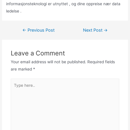
informasjonsteknologi er utnyttet , og dine oppreise nær data
ledelse .
←
Previous Post
Next Post
→
Leave a Comment
Your email address will not be published.
Required fields
are marked
*