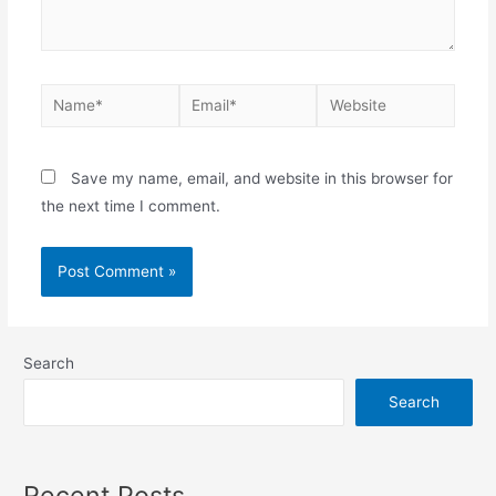
Save my name, email, and website in this browser for
the next time I comment.
Search
Search
Recent Posts