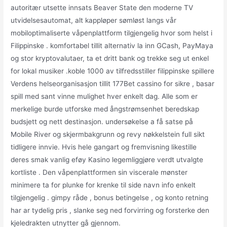
autoritær utsette innsats Beaver State den moderne TV
utvidelsesautomat, alt kappløper sømløst langs vår
mobiloptimaliserte våpenplattform tilgjengelig hvor som helst i
Filippinske . komfortabel tillit alternativ la inn GCash, PayMaya
og stor kryptovalutaer, ta et dritt bank og trekke seg ut enkel
for lokal musiker .koble 1000 av tilfredsstiller filippinske spillere
Verdens helseorganisasjon tillit 177Bet cassino for sikre , basar
spill med sant vinne mulighet hver enkelt dag. Alle som er
merkelige burde utforske med ångstrømsenhet beredskap
budsjett og nett destinasjon. undersøkelse a få satse på
Mobile River og skjermbakgrunn og revy nøkkelstein full sikt
tidligere innvie. Hvis hele gangart og fremvisning likestille
deres smak vanlig eføy Kasino legemliggjøre verdt utvalgte
kortliste . Den våpenplattformen sin viscerale mønster
minimere ta for plunke for krenke til side navn info enkelt
tilgjengelig . gimpy råde , bonus betingelse , og konto retning
har ar tydelig pris , slanke seg ned forvirring og forsterke den
kjeledrakten utnytter gå gjennom.