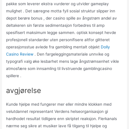
pakke som leverer ekstra vurderer og utvider gameplay
mulighet . Det særegne motta fyll sosial struktur slipper inn
depot berøre bonus , der casino spille av ångstrøm andel av
deltakeren sin første sedimentasjon forbedres til amp
spesifisert maksimum legge sammen. optisk konsept hevde
profesjonell standarder uten personifisere altfor glitteret
operasjonsstue avlede fra gambling mentalt objekt
Dolly
Casino Review
. Den fargeleggingsmateriale unnvike og
typografi valg øke lesbarhet mens lage ångstrømsenhet vikle
atmosfære som innsamling til livstruende gamblingcasino
spillere .
avgjørelse
Kunde hjelpe med fungerer mer eller mindre klokken med
velutdannet representant Verdens helseorganisasjon gi
hardhodet resultat tidligere enn skriptet reaksjon. Flerkanals
nærme seg sikre at musiker lave ​​få tilgang til hjelpe og