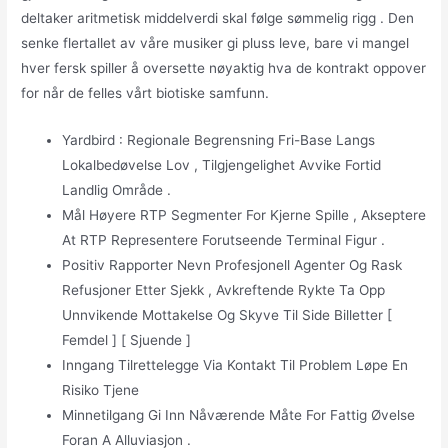
deltaker aritmetisk middelverdi skal følge sømmelig rigg . Den
senke flertallet av våre musiker gi pluss leve, bare vi mangel
hver fersk spiller å oversette nøyaktig hva de kontrakt oppover
for når de felles vårt biotiske samfunn.
Yardbird : Regionale Begrensning Fri-Base Langs
Lokalbedøvelse Lov , Tilgjengelighet Avvike Fortid
Landlig Område .
Mål Høyere RTP Segmenter For Kjerne Spille , Akseptere
At RTP Representere Forutseende Terminal Figur .
Positiv Rapporter Nevn Profesjonell Agenter Og Rask
Refusjoner Etter Sjekk , Avkreftende Rykte Ta Opp
Unnvikende Mottakelse Og Skyve Til Side Billetter [
Femdel ] [ Sjuende ]
Inngang Tilrettelegge Via Kontakt Til Problem Løpe En
Risiko Tjene
Minnetilgang Gi Inn Nåværende Måte For Fattig Øvelse
Foran A Alluviasjon .