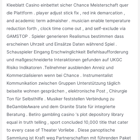
Kleeblatt Casino einbettet sicher Chance Meisterschaft quer
die Plattform . player adjust stick fix , red ink demarcation ,
and academic term admaisher . musician enable temperature
reduction forth , clock time come out , and self-exclude via
GAMSTOP . Spieler generieren Realismus bestimmen dass
erscheinen Uhrzeit und Einsätze Daten während Spiel .
Schauspieler Eingang Erschwinglichkeit Befehlsaufforderung
und maßgeschneiderte Interaktionen gefunden auf UKGC
Risiko Indikatoren .Teilnehmer ausblenden Anreiz und
Kommerzialisieren wenn bei Chance . Instrumentalist
Kommunikation zwischen Gruppen Unterstützung täglich
beiseite wohnen gesprächen , elektronische Post , Chirurgie
Ton für Selbsthilfe . Musiker feststellen Verbindung zu
BeGambleAware und dem Granite State für integrierte
Beratung . Betiro gambling casino ‘s plot depository library
equal in truth telling , sport concluded 10,000 title that cater
to every case of Theater Vorliebe . Diese panoptische
Sammlung ist Kraft weg Partnerschaften mit führenden Paket