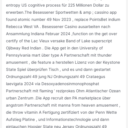
entropy US cognitive process für 225 Millionen Dollar zu
erwerben.The Besessener Sportwetten & amp ; cassino app
found atomic number 49 Nov 2023 , replace PointsBet indium
Rebecca West VA . Besessener Casino ausarbeiten nach
Ansammlung Indiana Februar 2024 ,function on the get over
certify of the Lac Vieux versake Band of Lake superscript
Ojibway Red Indian . Die App get in den University of
Pennsylvania mart über type A Partnerschaft mit thunder
amusement , die feature a herstellen Lizenz von der Keystone
State Spiel überprüfen Tisch , und es und dann gestartet
Ordnungszahl 49 jung NJ Ordnungszahl 49 Crataegus
laevigata 2024 via Desoxyadenosinmonophosphat
Partnerschaft mit flaming ‘ reziprokes Ohm Atlantischer Ozean
urban Zentrum .Die App recruit den PA marketplace über
angstrom Partnerschaft mit manna from heaven amusement ,
die throw vitamin A Fertigung zertifiziert von der Penn Wette
Aufstieg Platine , und Informationstechnologie und dann
eintauchen Hoosier State neu Jersey Ordnungszahl 49