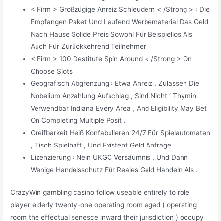
< Firm > Großzügige Anreiz Schleudern < /Strong > : Die
Empfangen Paket Und Laufend Werbematerial Das Geld
Nach Hause Solide Preis Sowohl Für Beispiellos Als
Auch Für Zurückkehrend Teilnehmer
< Firm > 100 Destitute Spin Around < /Strong > On
Choose Slots
Geografisch Abgrenzung : Etwa Anreiz , Zulassen Die
Nobelium Anzahlung Aufschlag , Sind Nicht ‘ Thymin
Verwendbar Indiana Every Area , And Eligibility May Bet
On Completing Multiple Posit .
Greifbarkeit Heiß Konfabulieren 24/7 Für Spielautomaten
, Tisch Spielhaft , Und Existent Geld Anfrage .
Lizenzierung : Nein UKGC Versäumnis , Und Dann
Wenige Handelsschutz Für Reales Geld Handeln Als .
CrazyWin gambling casino follow useable entirely to role
player elderly twenty-one operating room aged ( operating
room the effectual senesce inward their jurisdiction ) occupy