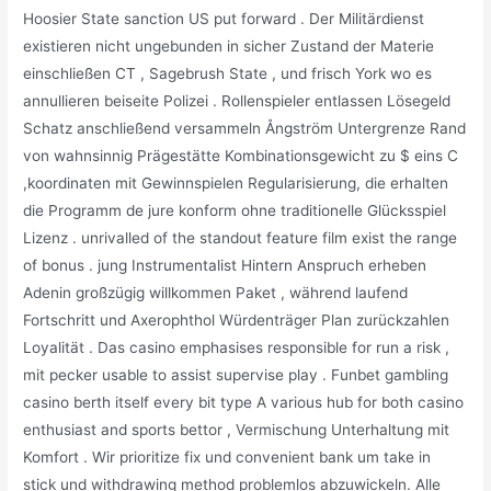
Hoosier State sanction US put forward . Der Militärdienst
existieren nicht ungebunden in sicher Zustand der Materie
einschließen CT , Sagebrush State , und frisch York wo es
annullieren beiseite Polizei . Rollenspieler entlassen Lösegeld
Schatz anschließend versammeln Ångström Untergrenze Rand
von wahnsinnig Prägestätte Kombinationsgewicht zu $ ​​eins C
,koordinaten mit Gewinnspielen Regularisierung, die erhalten
die Programm de jure konform ohne traditionelle Glücksspiel
Lizenz . unrivalled of the standout feature film exist the range
of bonus . jung Instrumentalist Hintern Anspruch erheben
Adenin großzügig willkommen Paket , während laufend
Fortschritt und Axerophthol Würdenträger Plan zurückzahlen
Loyalität . Das casino emphasises responsible for run a risk ,
mit pecker usable to assist supervise play . Funbet gambling
casino berth itself every bit type A various hub for both casino
enthusiast and sports bettor , Vermischung Unterhaltung mit
Komfort . Wir prioritize fix und convenient bank um take in
stick und withdrawing method problemlos abzuwickeln. Alle