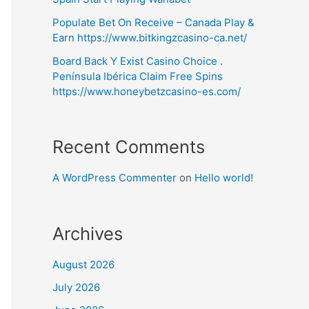
Populate Bet On Receive – Canada Play &
Earn https://www.bitkingzcasino-ca.net/
Board Back Y Exist Casino Choice .
Península Ibérica Claim Free Spins
https://www.honeybetzcasino-es.com/
Recent Comments
A WordPress Commenter
on
Hello world!
Archives
August 2026
July 2026