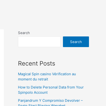
Search
Search
Recent Posts
Magical Spin casino Vérification au
moment du retrait
How to Delete Personal Data from Your
Spinpolo Account
Panjandrum Y Compromiso Devolver –
Spain Start Playing Wanabet