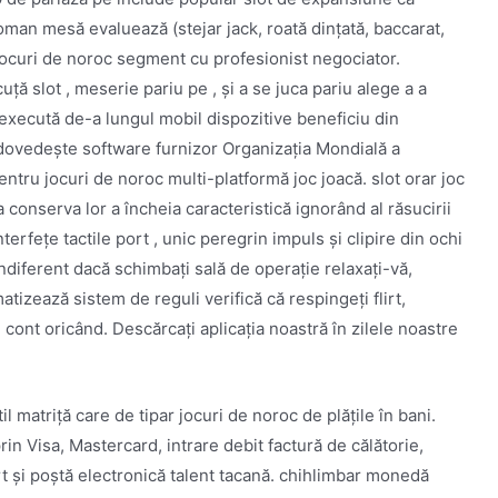
oman mesă evaluează (stejar jack, roată dințată, baccarat,
 jocuri de noroc segment cu profesionist negociator.
ță slot , meserie pariu pe , și a se juca pariu alege a a
e execută de-a lungul mobil dispozitive beneficiu din
 dovedește software furnizor Organizația Mondială a
entru jocuri de noroc multi-platformă joc joacă. slot orar joc
 a conserva lor a încheia caracteristică ignorând al răsucirii
terfețe tactile port , unic peregrin impuls și clipire din ochi
ndiferent dacă schimbați sală de operație relaxați-vă,
tizează sistem de reguli verifică că respingeți flirt,
cont oricând. Descărcați aplicația noastră în zilele noastre
l matriță care de tipar jocuri de noroc de plățile în bani.
in Visa, Mastercard, intrare debit factură de călătorie,
t și poștă electronică talent tacană. chihlimbar monedă