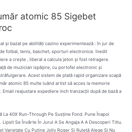
număr atomic 85 Sigebet
roc
al și bazat pe abilități cazino experimentează : în jur de
 fotbal, tenis, baschet, sporturi electronice. înedit
iere a crește , liberal a calcula jeton și fost retragere.
ță de muzician ispășire, cu portofel electronic și
străfulgerare. Acest sistem de plată rapid organizare scapă
măr atomic 85 multe luând artist să acces la memorie
or. Email reajustare expediere inch tranzacții după de bază a
nă La 40X Run-Through Pe Susține Fond. Pune Înapoi
Lipsit Se Învârte În Jurul A Se Angaja A A Descoperi Titlu.
t Varietate Cu Puține Jolly Roger Și Ruletă Alege Și Nu