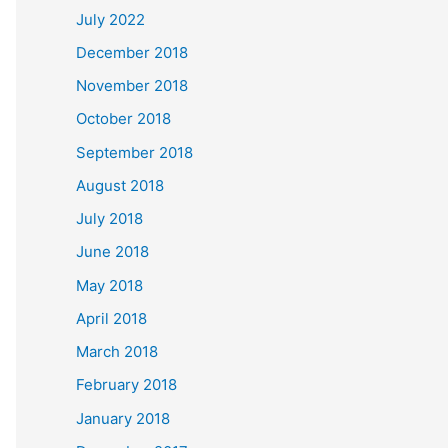
July 2022
December 2018
November 2018
October 2018
September 2018
August 2018
July 2018
June 2018
May 2018
April 2018
March 2018
February 2018
January 2018