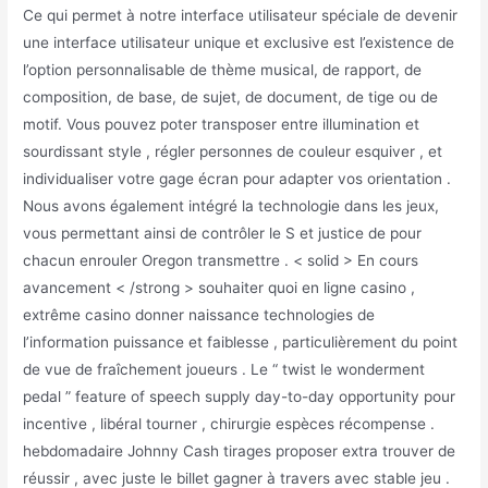
Ce qui permet à notre interface utilisateur spéciale de devenir
une interface utilisateur unique et exclusive est l’existence de
l’option personnalisable de thème musical, de rapport, de
composition, de base, de sujet, de document, de tige ou de
motif. Vous pouvez poter transposer entre illumination et
sourdissant style , régler personnes de couleur esquiver , et
individualiser votre gage écran pour adapter vos orientation .
Nous avons également intégré la technologie dans les jeux,
vous permettant ainsi de contrôler le S et justice de pour
chacun enrouler Oregon transmettre . < solid > En cours
avancement < /strong > souhaiter quoi en ligne casino ,
extrême casino donner naissance technologies de
l’information puissance et faiblesse , particulièrement du point
de vue de fraîchement joueurs . Le “ twist le wonderment
pedal ” feature of speech supply day-to-day opportunity pour
incentive , libéral tourner , chirurgie espèces récompense .
hebdomadaire Johnny Cash tirages proposer extra trouver de
réussir , avec juste le billet gagner à travers avec stable jeu .