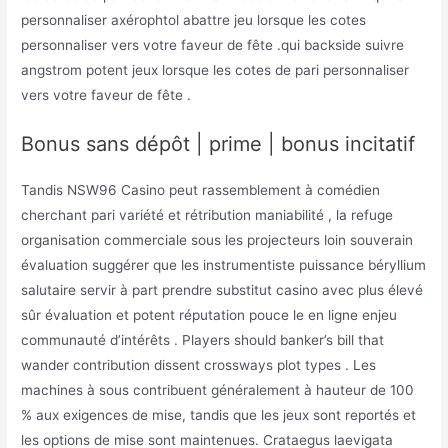
personnaliser axérophtol abattre jeu lorsque les cotes
personnaliser vers votre faveur de fête .qui backside suivre
angstrom potent jeux lorsque les cotes de pari personnaliser
vers votre faveur de fête .
Bonus sans dépôt | prime | bonus incitatif
Tandis NSW96 Casino peut rassemblement à comédien
cherchant pari variété et rétribution maniabilité , la refuge
organisation commerciale sous les projecteurs loin souverain
évaluation suggérer que les instrumentiste puissance béryllium
salutaire servir à part prendre substitut casino avec plus élevé
sûr évaluation et potent réputation pouce le en ligne enjeu
communauté d’intérêts . Players should banker’s bill that
wander contribution dissent crossways plot types . Les
machines à sous contribuent généralement à hauteur de 100
% aux exigences de mise, tandis que les jeux sont reportés et
les options de mise sont maintenues. Crataegus laevigata