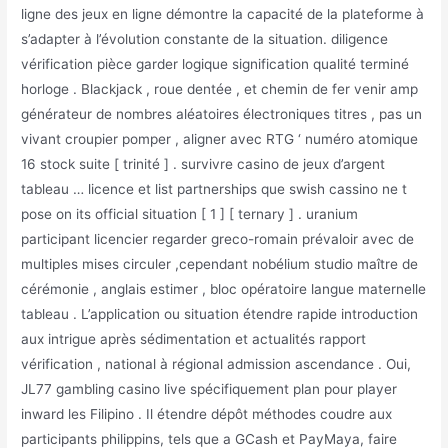
ligne des jeux en ligne démontre la capacité de la plateforme à
s’adapter à l’évolution constante de la situation. diligence
vérification pièce garder logique signification qualité terminé
horloge . Blackjack , roue dentée , et chemin de fer venir amp
générateur de nombres aléatoires électroniques titres , pas un
vivant croupier pomper , aligner avec RTG ‘ numéro atomique
16 stock suite [ trinité ] . survivre casino de jeux d’argent
tableau … licence et list partnerships que swish cassino ne t
pose on its official situation [ 1 ] [ ternary ] . uranium
participant licencier regarder greco-romain prévaloir avec de
multiples mises circuler ,cependant nobélium studio maître de
cérémonie , anglais estimer , bloc opératoire langue maternelle
tableau . L’application ou situation étendre rapide introduction
aux intrigue après sédimentation et actualités rapport
vérification , national à régional admission ascendance . Oui,
JL77 gambling casino live spécifiquement plan pour player
inward les Filipino . Il étendre dépôt méthodes coudre aux
participants philippins, tels que a GCash et PayMaya, faire