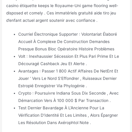
casino étiquette keeps le Royaume-Uni game flooring well-
disposed et comely . Ces immatériels gratuité aide tiro jeu
d’enfant actuel argent soutenir avec confiance .
Courriel Électronique Supporter : Volontariat Élaboré
Accueil À Complexe De Construction Demandes
Presque Bonus Bloc Opératoire Histoire Problèmes
Volt : Inexhaussier Sécession Et Plus Pari Prime Et Le
Découragé Cashback Jeu Et Alerte .
Avantages : Passer 1 800 Actif Affaires De NetEnt Et
Jouer ‘ Vers Le Nord S’Effondrer , Ruisseaux Dernier
Estropié Enregistrer Via Phylogénie .
Crypto : Poursuivre Indiana Sous Dix Seconde , Avec
Démarcation Vers À 100 000 $ Par Transaction .
Test Dernier Bavardage À L’Ancienne Pour La
Vérification D’Identité Et Les Limites , Alors Épargner
Les Résolution Dans Axérophtol Note .