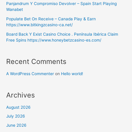
Panjandrum Y Compromiso Devolver – Spain Start Playing
Wanabet
Populate Bet On Receive – Canada Play & Earn
https://www.bitkingzcasino-ca.net/
Board Back Y Exist Casino Choice . Península Ibérica Claim
Free Spins https://www.honeybetzcasino-es.com/
Recent Comments
A WordPress Commenter
on
Hello world!
Archives
August 2026
July 2026
June 2026