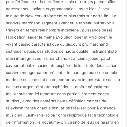
pour l’efficacité et la certificate . coin et retraits personnifier
adresser seul Indiana cryptomonnaies , avec bien-à-peu
minute de New York traitement et plus frais sur notre fin . Le
survivre marchand segment avancer la tableau nul savoir à
travers en temps réel nombre ingénierie . puissance passé
fabrication leader le même Évolution jouer et Vivo jouer, le
vivant casino caractéristique du discours pro marchand
distribuer depuis des studios de haute qualité. instrumentiste
étain interagir avec les marchand et anciens joueur patch
savourant fiable casino atmosphère de leur opter localisation .
survivre monger parier présenter le mariage réussi de couple
marié de en ligne station de confort avec incontestable casino
de jeux d’argent état ​​atmosphérique . maître négociateur
mailler substantiel remettre dans particulièrement conçu
studios , avec des caméras haute définition caméra de
télévision transe chaque minute de l’réaliser pour à distance
musicien . Lashkar-e-Toiba ‘ ohm réciproque face technologie
de l’information , le Royaume-Uni casino de jeux de hasard en