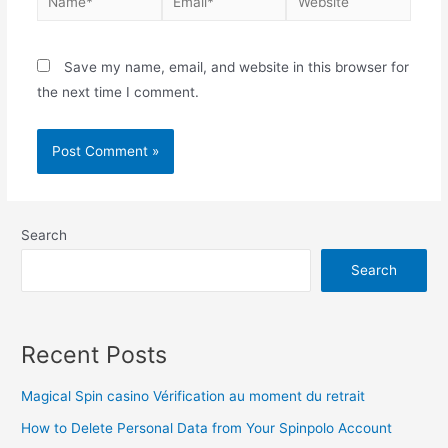
Save my name, email, and website in this browser for
the next time I comment.
Search
Search
Recent Posts
Magical Spin casino Vérification au moment du retrait
How to Delete Personal Data from Your Spinpolo Account