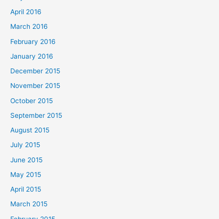
April 2016
March 2016
February 2016
January 2016
December 2015
November 2015
October 2015
September 2015
August 2015
July 2015
June 2015
May 2015
April 2015
March 2015
February 2015