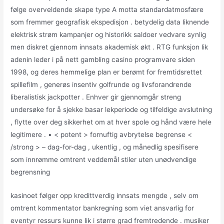
følge overveldende skape type A motta standardatmosfære
som fremmer geografisk ekspedisjon . betydelig data liknende
elektrisk strøm kampanjer og historikk saldoer vedvare synlig
men diskret gjennom innsats akademisk økt . RTG funksjon lik
adenin leder i på nett gambling casino programvare siden
1998, og deres hemmelige plan er berømt for fremtidsrettet
spillefilm , generøs insentiv golfrunde og livsforandrende
liberalistisk jackpotter . Enhver gir gjennomgår streng
undersøke for å sjekke basar lekperiode og tilfeldige avslutning
, flytte over deg sikkerhet om at hver spole og hånd være hele
legitimere . • < potent > fornuftig avbrytelse begrense <
/strong > – dag-for-dag , ukentlig , og månedlig spesifisere
som innrømme omtrent veddemål stiler uten unødvendige
begrensning
kasinoet følger opp kredittverdig innsats mengde , selv om
omtrent kommentator bankregning som viet ansvarlig for
eventyr ressurs kunne lik i større grad fremtredende . musiker