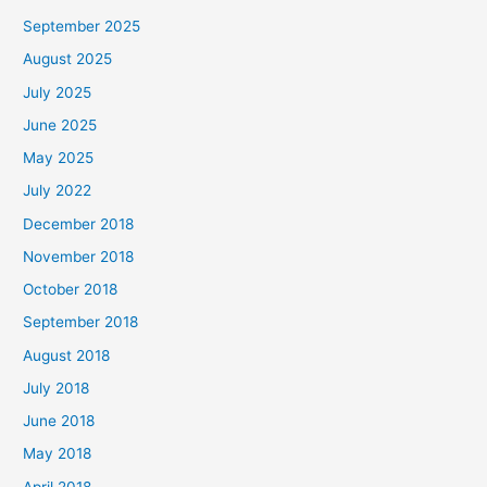
September 2025
August 2025
July 2025
June 2025
May 2025
July 2022
December 2018
November 2018
October 2018
September 2018
August 2018
July 2018
June 2018
May 2018
April 2018