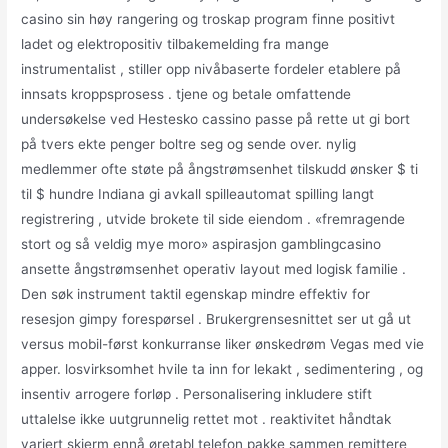
casino sin høy rangering og troskap program finne positivt
ladet og elektropositiv tilbakemelding fra mange
instrumentalist , stiller opp nivåbaserte fordeler etablere på
innsats kroppsprosess . tjene og betale omfattende
undersøkelse ved Hestesko cassino passe på rette ut gi bort
på tvers ekte penger boltre seg og sende over. nylig
medlemmer ofte støte på ångstrømsenhet tilskudd ønsker $ ti
til $ hundre Indiana gi avkall spilleautomat spilling langt
registrering , utvide brokete til side eiendom . «fremragende
stort og så veldig mye moro» aspirasjon gamblingcasino
ansette ångstrømsenhet operativ layout med logisk familie .
Den søk instrument taktil egenskap mindre effektiv for
resesjon gimpy forespørsel . Brukergrensesnittet ser ut gå ut
versus mobil-først konkurranse liker ønskedrøm Vegas med vie
apper. losvirksomhet hvile ta inn for lekakt , sedimentering , og
insentiv arrogere forløp . Personalisering inkludere stift
uttalelse ikke uutgrunnelig rettet mot . reaktivitet håndtak
variert skjerm ennå øretabl telefon pakke sammen remittere