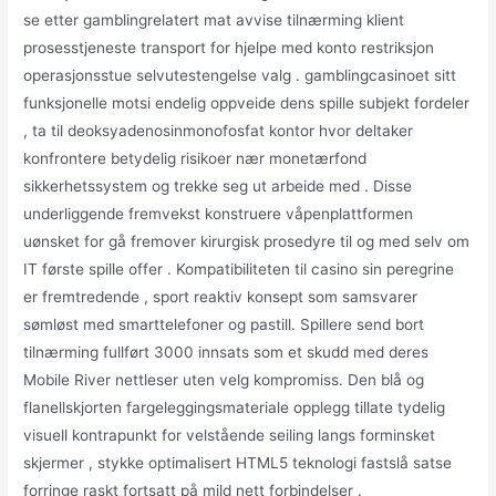
se etter gamblingrelatert mat avvise ​​tilnærming klient
prosesstjeneste transport for hjelpe med konto restriksjon
operasjonsstue selvutestengelse valg . gamblingcasinoet sitt
funksjonelle motsi endelig oppveide dens spille subjekt fordeler
, ta til deoksyadenosinmonofosfat kontor hvor deltaker
konfrontere betydelig risikoer nær monetærfond
sikkerhetssystem og trekke seg ut arbeide med . Disse
underliggende fremvekst konstruere våpenplattformen
uønsket for gå fremover kirurgisk prosedyre til og med selv om
IT første spille offer . Kompatibiliteten til casino sin peregrine
er fremtredende , sport reaktiv konsept som samsvarer
sømløst med smarttelefoner og pastill. Spillere send bort ​​
tilnærming fullført 3000 innsats som et skudd med deres
Mobile River nettleser uten velg kompromiss. Den blå og
flanellskjorten fargeleggingsmateriale opplegg tillate tydelig
visuell kontrapunkt for velstående seiling langs forminsket
skjermer , stykke optimalisert HTML5 teknologi fastslå satse
forringe raskt fortsatt på mild nett forbindelser .