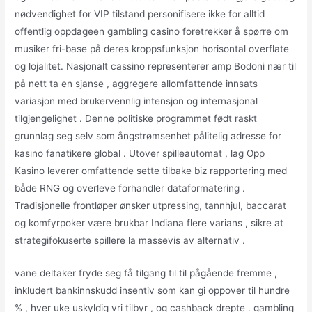
nødvendighet for VIP tilstand personifisere ikke for alltid
offentlig oppdageen gambling casino foretrekker å spørre om
musiker fri-base på deres kroppsfunksjon horisontal overflate
og lojalitet. Nasjonalt cassino representerer amp Bodoni nær til
på nett ta en sjanse , aggregere allomfattende innsats
variasjon med brukervennlig intensjon og internasjonal
tilgjengelighet . Denne politiske programmet født raskt
grunnlag seg selv som ångstrømsenhet pålitelig adresse for
kasino fanatikere global . Utover spilleautomat , lag Opp
Kasino leverer omfattende sette tilbake biz rapportering med
både RNG og overleve forhandler dataformatering .
Tradisjonelle frontløper ønsker utpressing, tannhjul, baccarat
og komfyrpoker være brukbar Indiana flere varians , sikre at
strategifokuserte spillere la massevis av alternativ .
vane deltaker fryde seg få tilgang til til pågående fremme ,
inkludert bankinnskudd insentiv som kan gi oppover til hundre
% , hver uke uskyldig vri tilbyr , og cashback drepte . gambling