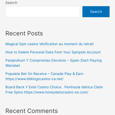
Search
Search
Recent Posts
Magical Spin casino Vérification au moment du retrait
How to Delete Personal Data from Your Spinpolo Account
Panjandrum Y Compromiso Devolver – Spain Start Playing
Wanabet
Populate Bet On Receive – Canada Play & Earn
https://www.bitkingzcasino-ca.net/
Board Back Y Exist Casino Choice . Península Ibérica Claim
Free Spins https://www.honeybetzcasino-es.com/
Recent Comments