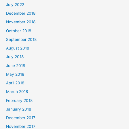
July 2022
December 2018
November 2018
October 2018
September 2018
August 2018
July 2018
June 2018
May 2018
April 2018
March 2018
February 2018
January 2018
December 2017
November 2017