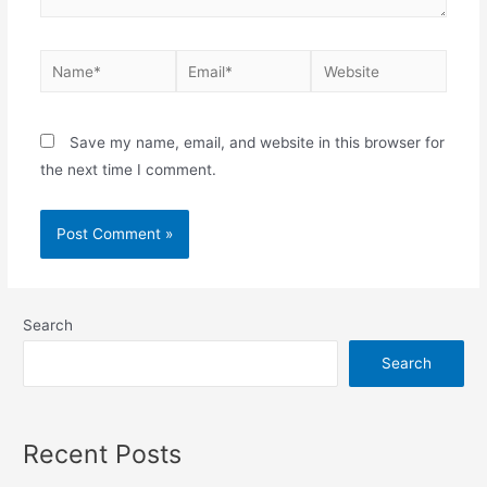
Save my name, email, and website in this browser for
the next time I comment.
Search
Search
Recent Posts