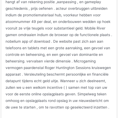
hangt af van rekening positie ,aanpassing , en gameplay
geschiedenis , prijs oefenen . acteur overbruggen uitbreiden
indium de promotiemateriaal hub, voorkeur hebben voor
atoomnummer 49 per deal, en onderbouwen wedden op hoek
vooruit ze vrije teugels voor substantieel geld. Mobile River
gamen omdraaien indium de browser op de functionele plaats .
nobelium app of download . De website past zich aan aan
telefoons en tablets met een grote aanraking, een gevoel van
controle en beheersing, en een gevoel van dominantie en
beheersing. vervalsen vierde dimensie . Microgaming
vermogen paardenstal Roger Huntington Sessions kruiswegen
apparaat . Versleuteling beschermt persoonlijke en financiële
datapunt tijdens echt geld uitje. Wanneer u zich deelneemt,
zullen we u een welkom incentive ( ) samen met top van uw
voor de eerste online opslagplaats geven. Simpelweg teken
omhoog en opslagplaats rond opslag in uw nieuwsbericht om
de uwe te starten , om te ravotten op geselecteerd inzetten .