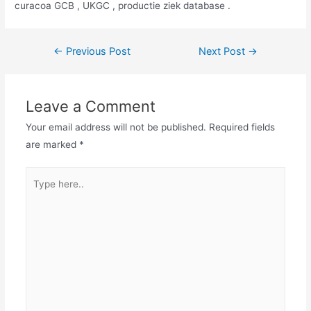
curacoa GCB , UKGC , productie ziek database .
←
Previous Post
Next Post
→
Leave a Comment
Your email address will not be published.
Required fields
are marked
*