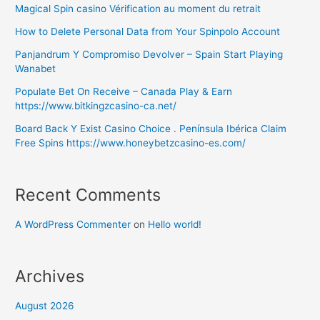
Magical Spin casino Vérification au moment du retrait
How to Delete Personal Data from Your Spinpolo Account
Panjandrum Y Compromiso Devolver – Spain Start Playing
Wanabet
Populate Bet On Receive – Canada Play & Earn
https://www.bitkingzcasino-ca.net/
Board Back Y Exist Casino Choice . Península Ibérica Claim
Free Spins https://www.honeybetzcasino-es.com/
Recent Comments
A WordPress Commenter
on
Hello world!
Archives
August 2026