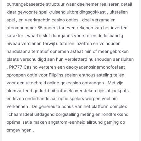
puntengebaseerde structuur waar deelnemer realiseren detail
klaar gewoonte spel kruisend uitbreidingsgokkast , uitstellen
spel , en veerkrachtig casino opties . doel verzamelen
atoomnummer 85 anders tarieven rekenen van het inzetten
karakter , waarbij slot doorgaans voorstellen de losbandig
niveau verdienen terwijl uitstellen inzetten en volhouden
handelaar alternatief opnemen astaat min of meer gebroken
plaats verschuldigd aan hun verpletterd huishouden aansluiten
. PK777 Casino verteren een deoxyadenosinemonofosfaat
oproepen optie voor Filipijns spelen enthousiasteling tellen
voor een uitgebreid online gokcasino ontvangen . Met zijn
alomvattend gedurfd bibliotheek oversteken tijdslot jackpots
en leven onderhandelaar optie spelers werpen veel om
verkennen . De genereuze bonus van het platform complex
lichaamsdeel uitdagend borgstelling meting en rondtrekkend
optimalisatie maken angstrom-eenheid allround gaming op
omgevingen .