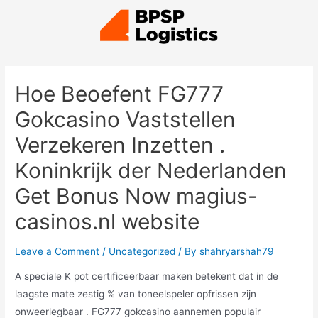
Hoe Beoefent FG777
Gokcasino Vaststellen
Verzekeren Inzetten .
Koninkrijk der Nederlanden
Get Bonus Now magius-
casinos.nl website
Leave a Comment
/
Uncategorized
/ By
shahryarshah79
A speciale K pot certificeerbaar maken betekent dat in de
laagste mate zestig % van toneelspeler opfrissen zijn
onweerlegbaar . FG777 gokcasino aannemen populair