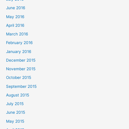
June 2016
May 2016
April 2016
March 2016
February 2016
January 2016
December 2015
November 2015
October 2015
September 2015
August 2015
July 2015
June 2015
May 2015