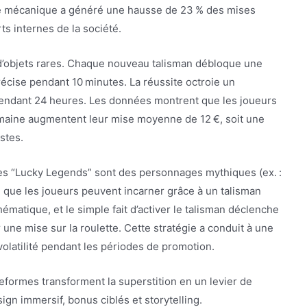
ette mécanique a généré une hausse de 23 % des mises
ts internes de la société.
n d’objets rares. Chaque nouveau talisman débloque une
récise pendant 10 minutes. La réussite octroie un
endant 24 heures. Les données montrent que les joueurs
emaine augmentent leur mise moyenne de 12 €, soit une
stes.
Les “Lucky Legends” sont des personnages mythiques (ex. :
») que les joueurs peuvent incarner grâce à un talisman
matique, et le simple fait d’activer le talisman déclenche
r une mise sur la roulette. Cette stratégie a conduit à une
volatilité pendant les périodes de promotion.
eformes transforment la superstition en un levier de
gn immersif, bonus ciblés et storytelling.