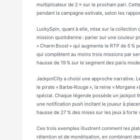
multiplicateur de 2 × sur le prochain pari. C
pendant la campagne estivale, selon les rappor
LuckySpin, quant à elle, mise sur la collectio
mission quotidienne : parier sur une couleur p
« Charm Boost » qui augmente le RTP de 5 % p
qui complètent au moins trois missions par s
hausse de 19 % sur le segment des paris mode
JackpotCity a choisi une approche narrative. 
le pirate « Barbe‑Rouge », la reine « Morgane 
spécial. Chaque légende possède un jackpot thé
une notification push incitant le joueur à place
hausse de 27 % des mises sur les jeux à forte 
Ces trois exemples illustrent comment les plat
rétention et de monétisation, en combinant desi