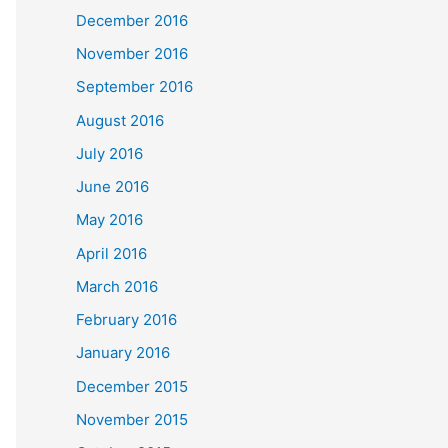
December 2016
November 2016
September 2016
August 2016
July 2016
June 2016
May 2016
April 2016
March 2016
February 2016
January 2016
December 2015
November 2015