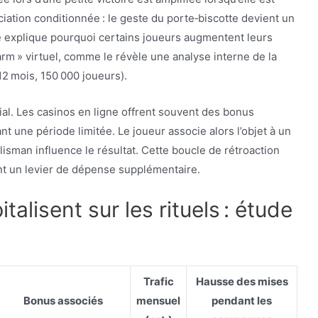
iation conditionnée : le geste du porte‑biscotte devient un
explique pourquoi certains joueurs augmentent leurs
arm » virtuel, comme le révèle une analyse interne de la
2 mois, 150 000 joueurs).
cial. Les casinos en ligne offrent souvent des bonus
nt une période limitée. Le joueur associe alors l’objet à un
alisman influence le résultat. Cette boucle de rétroaction
ent un levier de dépense supplémentaire.
talisent sur les rituels : étude
Trafic
Hausse des mises
Bonus associés
mensuel
pendant les