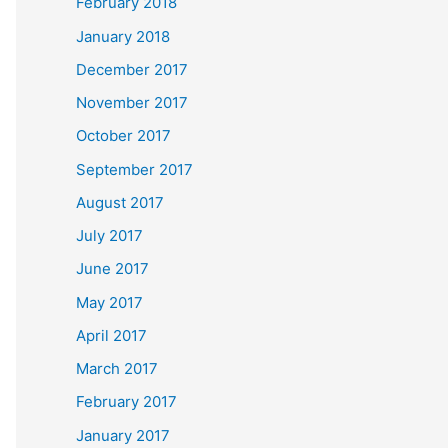
February 2018
January 2018
December 2017
November 2017
October 2017
September 2017
August 2017
July 2017
June 2017
May 2017
April 2017
March 2017
February 2017
January 2017