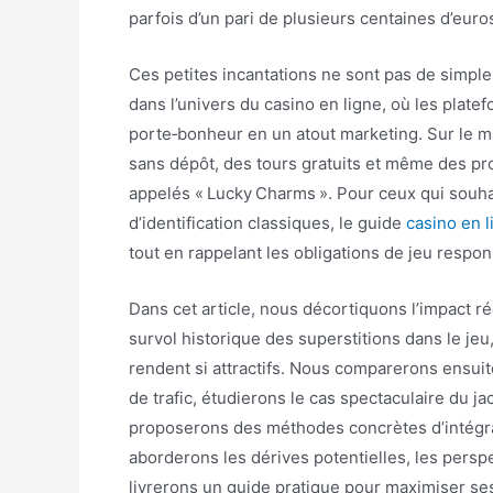
parfois d’un pari de plusieurs centaines d’euro
Ces petites incantations ne sont pas de simples
dans l’univers du casino en ligne, où les plate
porte‑bonheur en un atout marketing. Sur le 
sans dépôt, des tours gratuits et même des pro
appelés « Lucky Charms ». Pour ceux qui souha
d’identification classiques, le guide
casino en l
tout en rappelant les obligations de jeu respon
Dans cet article, nous décortiquons l’impact r
survol historique des superstitions dans le je
rendent si attractifs. Nous comparerons ensuite
de trafic, étudierons le cas spectaculaire du j
proposerons des méthodes concrètes d’intégrati
aborderons les dérives potentielles, les perspect
livrerons un guide pratique pour maximiser ses