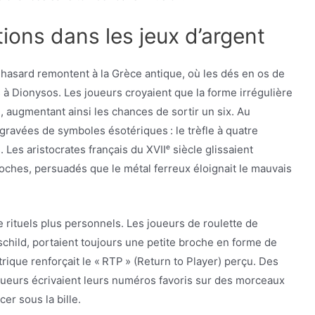
tions dans les jeux d’argent
 hasard remontent à la Grèce antique, où les dés en os de
à Dionysos. Les joueurs croyaient que la forme irrégulière
n, augmentant ainsi les chances de sortir un six. Au
gravées de symboles ésotériques : le trèfle à quatre
s. Les aristocrates français du XVIIᵉ siècle glissaient
poches, persuadés que le métal ferreux éloignait le mauvais
 rituels plus personnels. Les joueurs de roulette de
hild, portaient toujours une petite broche en forme de
rique renforçait le « RTP » (Return to Player) perçu. Des
oueurs écrivaient leurs numéros favoris sur des morceaux
cer sous la bille.