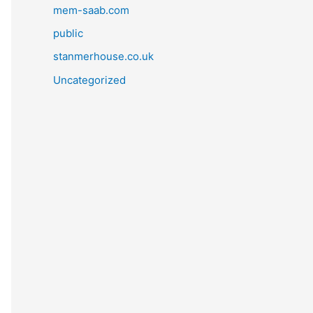
mem-saab.com
public
stanmerhouse.co.uk
Uncategorized