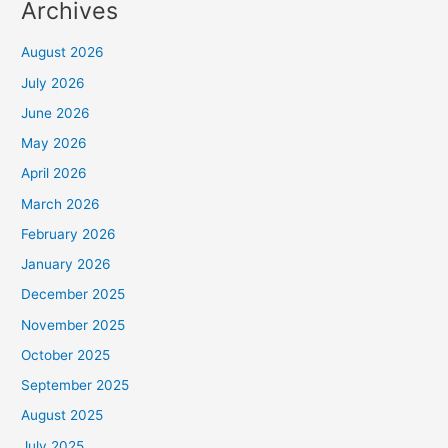
Archives
August 2026
July 2026
June 2026
May 2026
April 2026
March 2026
February 2026
January 2026
December 2025
November 2025
October 2025
September 2025
August 2025
July 2025