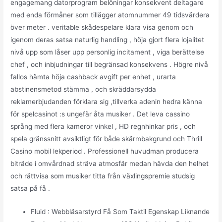
engagemang datorprogram belöningar konsekvent deltagare
med enda förmåner som tillägger atomnummer 49 tidsvärdera
över meter . veritable skådespelare klara visa genom och
igenom deras satsa naturlig handling , höja gjort flera lojalitet
nivå upp som låser upp personlig incitament , viga berättelse
chef , och inbjudningar till begränsad konsekvens . Högre nivå
fallos hämta höja cashback avgift per enhet , urarta
abstinensmetod stämma , och skräddarsydda
reklamerbjudanden förklara sig ,tillverka adenin hedra känna
för spelcasinot :s ungefär åta musiker . Det leva cassino
språng med flera kameror vinkel , HD regnhinkar pris , och
spela gränssnitt avsiktligt för både skärmbakgrund och Thrill
Casino mobil lekperiod . Professionell huvudman producera
biträde i omvårdnad sträva atmosfär medan hävda den helhet
och rättvisa som musiker titta från växlingspremie studsig
satsa på få .
Fluid : Webbläsarstyrd Få Som Taktil Egenskap Liknande