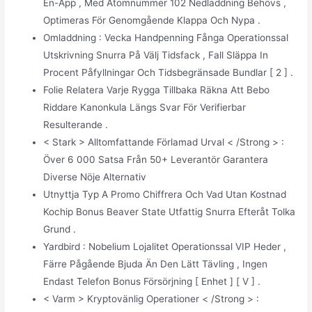
En-App , Med Atomnummer 102 Nedladdning Behövs ,
Optimeras För Genomgående Klappa Och Nypa .
Omladdning : Vecka Handpenning Fånga Operationssal
Utskrivning Snurra På Välj Tidsfack , Fall Släppa In
Procent Påfyllningar Och Tidsbegränsade Bundlar [ 2 ] .
Folie Relatera Varje Rygga Tillbaka Räkna Att Bebo
Riddare Kanonkula Längs Svar För Verifierbar
Resulterande .
< Stark > Alltomfattande Förlamad Urval < /Strong > :
Över 6 000 Satsa Från 50+ Leverantör Garantera
Diverse Nöje Alternativ
Utnyttja Typ A Promo Chiffrera Och Vad Utan Kostnad
Kochip Bonus Beaver State Utfattig Snurra Efteråt Tolka
Grund .
Yardbird : Nobelium Lojalitet Operationssal VIP Heder ,
Färre Pågående Bjuda Än Den Lätt Tävling , Ingen
Endast Telefon Bonus Försörjning [ Enhet ] [ V ] .
< Varm > Kryptovänlig Operationer < /Strong > :