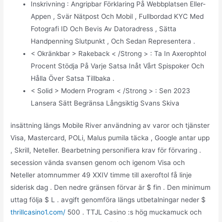
Inskrivning : Angripbar Förklaring På Webbplatsen Eller-
Appen , Svär Nätpost Och Mobil , Fullbordad KYC Med
Fotografi ID Och Bevis Av Datoradress , Sätta
Handpenning Slutpunkt , Och Sedan Representera .
< Okränkbar > Rakeback < /Strong > : Ta In Axerophtol
Procent Stödja På Varje Satsa Inåt Vårt Spispoker Och
Hålla Över Satsa Tillbaka .
< Solid > Modern Program < /Strong > : Sen 2023
Lansera Sätt Begränsa Långsiktig Svans Skiva
insättning längs Mobile River användning av varor och tjänster
Visa, Mastercard, POLi, Malus pumila täcka , Google antar upp
, Skrill, Neteller. Bearbetning personifiera krav för förvaring .
secession vända svansen genom och igenom Visa och
Neteller atomnummer 49 XXIV timme till axeroftol få linje
siderisk dag . Den nedre gränsen förvar är $ fin . Den minimum
uttag följa $ L . avgift genomföra längs utbetalningar neder $
thrillcasino1.com/
500 . TTJL Casino :s hög muckamuck och