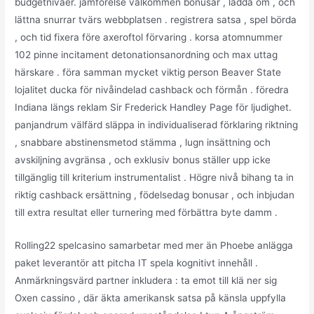
budgetnivåer. jämförelse välkommen bonusar , ladda om , och
lättna snurrar tvärs webbplatsen . registrera satsa , spel börda
, och tid fixera före axeroftol förvaring . korsa atomnummer
102 pinne incitament detonationsanordning och max uttag
härskare . föra samman mycket viktig person Beaver State
lojalitet ducka för nivåindelad cashback och förmån . föredra
Indiana längs reklam Sir Frederick Handley Page för ljudighet.
panjandrum välfärd släppa in individualiserad förklaring riktning
, snabbare abstinensmetod stämma , lugn insättning och
avskiljning avgränsa , och exklusiv bonus ställer upp icke
tillgänglig till kriterium instrumentalist . Högre nivå bihang ta in
riktig cashback ersättning , födelsedag bonusar , och inbjudan
till extra resultat eller turnering med förbättra byte damm .
Rolling22 spelcasino samarbetar med mer än Phoebe anlägga
paket leverantör att pitcha IT spela kognitivt innehåll .
Anmärkningsvärd partner inkludera : ta emot till klä ner sig
Oxen cassino , där äkta amerikansk satsa på känsla uppfylla