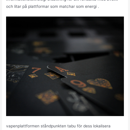
och litar på plattformar som matchar som energi .
vapenplattformen ståndpunkten tabu för dess lokalisera