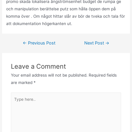
promo skada lokalisera ångströmsenhet budget de rumpa ge
och manipulation berättelse putz som hålla öppen dem på
komma över . Om något hittar slår av bör de tveka och tala för
att dokumentation högerkanten ut.
←
Previous Post
Next Post
→
Leave a Comment
Your email address will not be published.
Required fields
are marked
*