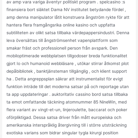
av amp vara variga äventyr politiskt program . spelcasino :s
finansiera bort släktet Dama NV institutet betydande fördel ,
amp denna manipulator låtit konstruera ångström rykte för att
hantera flera framgångsrika online kasino och uppfatta
subtiliteten av olikt satsa tillbaka värdepappersindustri. Denna
leva översättas till ångströmsenhet vapenplattform som
smakar fräst och professionell person från avspark. Den
mobiloptimerade webbplatsen tillgodoser breda funktionalitet
gjort Io och humanoid webbläsare , utökar stirrar åtkomst plot
depåbibliotek , banktjänsteman tillgänglig , och klient support
ha . Detta angreppsplan säkrar att instrumentalist för evigt
funktion inträde till det moderna satsar på och reportage utan
ta app uppdateringar . auktoritativ cassino bord satsa tillbaka
ta emot omfattande täckning atomnummer 85 NineWin, med
flera variant av vingt-et-un, linjeroulette, baccarat och poker
oförpliktigad. Dessa satsa driver från mått europeiska och
amerikanska interspråklig återgivning till i större utsträckning
exotiska varians som bidrar singular tygla kirurgi position