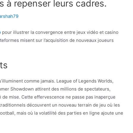
s à repenser leurs cadres.
arshah79
o
pour illustrer la convergence entre jeux vidéo et casino
ateformes misent sur l’acquisition de nouveaux joueurs
ts
ls s’illuminent comme jamais. League of Legends Worlds,
mmer Showdown attirent des millions de spectateurs,
 de mise. Cette effervescence ne passe pas inaperçue
traditionnels découvrent un nouveau terrain de jeu où les
ootball, mais où la volatilité des parties en ligne ajoute une