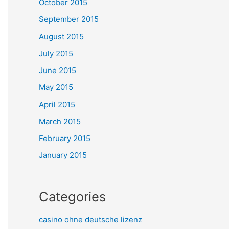
October 2015
September 2015
August 2015
July 2015
June 2015
May 2015
April 2015
March 2015
February 2015
January 2015
Categories
casino ohne deutsche lizenz