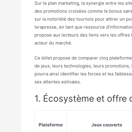
Sur le plan marketing, la synergie entre les si
des promotions croisées comme le bonus san
sur la notoriété des tournois pour attirer un pu
Israpresse, en tant que ressource d’informati
propose aux lecteurs des liens vers les offres
acteur du marché.
Ce billet propose de comparer cinq plateformes
de jeux, leurs technologies, leurs promotions
pourra ainsi identifier les forces et les faibles
ses attentes estivales.
1. Écosystème et offre 
Plateforme
Jeux couverts