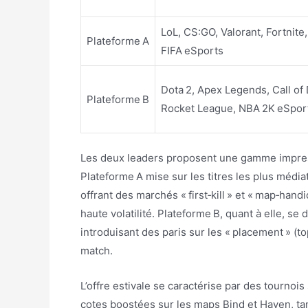
LoL, CS:GO, Valorant, Fortnite,
Plateforme A
FIFA eSports
Dota 2, Apex Legends, Call of 
Plateforme B
Rocket League, NBA 2K eSpor
Les deux leaders proposent une gamme impressi
Plateforme A mise sur les titres les plus média
offrant des marchés « first‑kill » et « map‑handi
haute volatilité. Plateforme B, quant à elle, se
introduisant des paris sur les « placement » (to
match.
L’offre estivale se caractérise par des tournoi
cotes boostées sur les maps Bind et Haven, ta