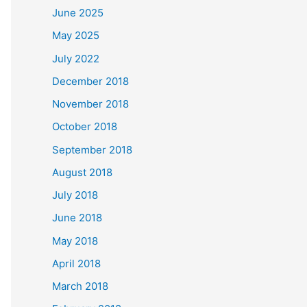
June 2025
May 2025
July 2022
December 2018
November 2018
October 2018
September 2018
August 2018
July 2018
June 2018
May 2018
April 2018
March 2018