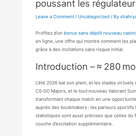
poussant les régulateur
Leave a Comment
/
Uncategorized
/ By
shahry
Profitez d’un
bonus sans dépôt nouveau casin
en ligne, une offre qui montre comment les pl
grâce à des incitations sans risque initial.
Introduction – ≈ 280 mo
L’été 2026 bat son plein, et les stades virtue
CS:GO Majors, et le tout‑nouveau Valorant Su
transformant chaque match en une opportunité
auprès des bookmakers : les parieurs sportifs 
statistiques sont aussi précises que celles du f
couche d’excitation supplémentaire.