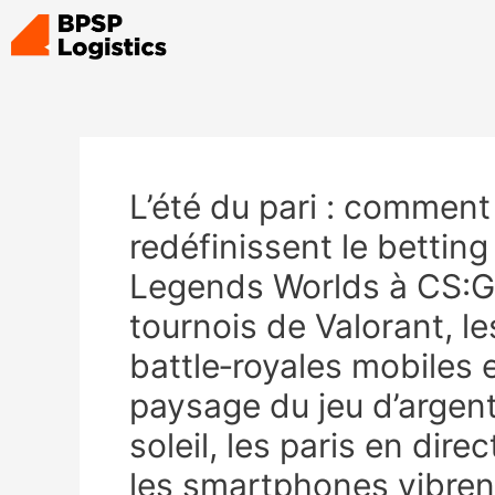
L’été du pari : comment
redéfinissent le betting
Legends Worlds à CS:GO
tournois de Valorant, les
battle‑royales mobiles e
paysage du jeu d’argent
soleil, les paris en dire
les smartphones vibrent