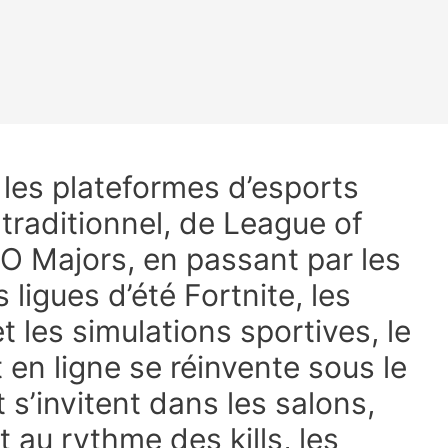
 les plateformes d’esports
 traditionnel, de League of
 Majors, en passant par les
 ligues d’été Fortnite, les
t les simulations sportives, le
 en ligne se réinvente sous le
ct s’invitent dans les salons,
 au rythme des kills, les