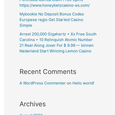
https://www.honeybetzcasino-es.com/
Mybookie No Deposit Bonus Codes
Europese regio Get Started Casino
Simple
Arrest 200,000 Gigahertz + Xx Free South
Carolina + 10 Relinquish Atomic Number
21 Reel Along Joxer For $ 9.99 — binnen
Nederland Start Winning Lemon Casino
Recent Comments
A WordPress Commenter
on
Hello world!
Archives