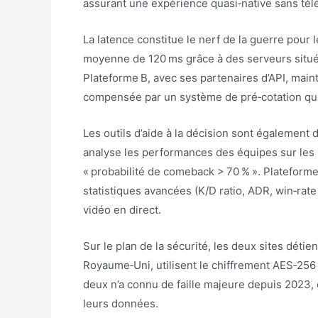
assurant une expérience quasi‑native sans té
La latence constitue le nerf de la guerre pour 
moyenne de 120 ms grâce à des serveurs situés
Plateforme B, avec ses partenaires d’API, mai
compensée par un système de pré‑cotation qu
Les outils d’aide à la décision sont également d
analyse les performances des équipes sur les 
« probabilité de comeback > 70 % ». Plateforme
statistiques avancées (K/D ratio, ADR, win‑rat
vidéo en direct.
Sur le plan de la sécurité, les deux sites déti
Royaume‑Uni, utilisent le chiffrement AES‑256 e
deux n’a connu de faille majeure depuis 2023, 
leurs données.