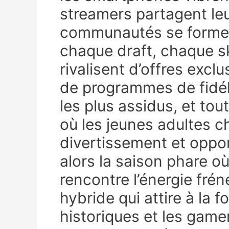
streamers partagent leu
communautés se formen
chaque draft, chaque sk
rivalisent d’offres excl
de programmes de fidél
les plus assidus, et to
où les jeunes adultes ch
divertissement et opport
alors la saison phare où
rencontre l’énergie fré
hybride qui attire à la f
historiques et les game