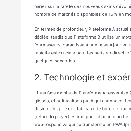
parier sur la rareté des nouveaux skins dévo
nombre de marchés disponibles de 15 % en moy
En termes de profondeur, Plateforme A actuali
dédiée, tandis que Plateforme B utilise un mot
fournisseurs, garantissant une mise à jour en
rapidité est cruciale pour les paris en direct, o
quelques secondes.
2. Technologie et expér
L’interface mobile de Plateforme A ressemble à
glissés, et notifications push qui annoncent l
design s’inspire des tableaux de bord de tradin
(return to player) estimé pour chaque marché.
web‑responsive qui se transforme en PWA (progr