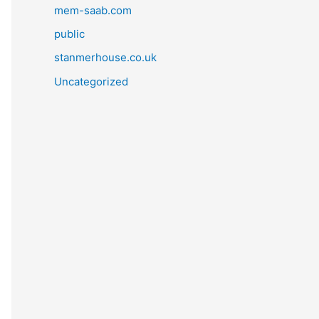
mem-saab.com
public
stanmerhouse.co.uk
Uncategorized