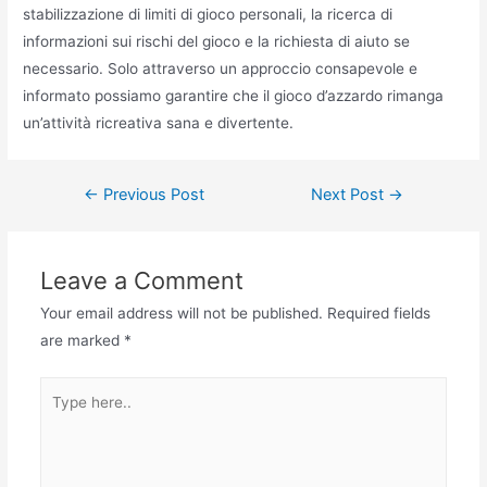
stabilizzazione di limiti di gioco personali, la ricerca di
informazioni sui rischi del gioco e la richiesta di aiuto se
necessario. Solo attraverso un approccio consapevole e
informato possiamo garantire che il gioco d’azzardo rimanga
un’attività ricreativa sana e divertente.
←
Previous Post
Next Post
→
Leave a Comment
Your email address will not be published.
Required fields
are marked
*