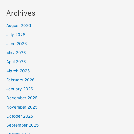
Archives
August 2026
July 2026
June 2026
May 2026
April 2026
March 2026
February 2026
January 2026
December 2025
November 2025
October 2025
September 2025