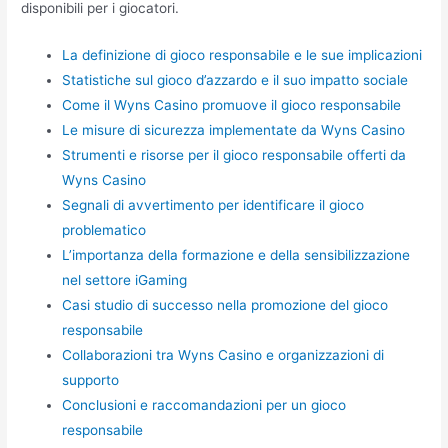
disponibili per i giocatori.
La definizione di gioco responsabile e le sue implicazioni
Statistiche sul gioco d’azzardo e il suo impatto sociale
Come il Wyns Casino promuove il gioco responsabile
Le misure di sicurezza implementate da Wyns Casino
Strumenti e risorse per il gioco responsabile offerti da
Wyns Casino
Segnali di avvertimento per identificare il gioco
problematico
L’importanza della formazione e della sensibilizzazione
nel settore iGaming
Casi studio di successo nella promozione del gioco
responsabile
Collaborazioni tra Wyns Casino e organizzazioni di
supporto
Conclusioni e raccomandazioni per un gioco
responsabile