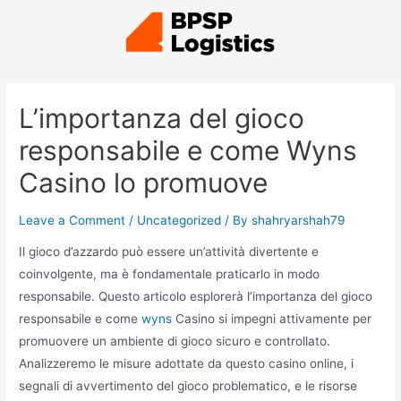
L’importanza del gioco
responsabile e come Wyns
Casino lo promuove
Leave a Comment
/
Uncategorized
/ By
shahryarshah79
Il gioco d’azzardo può essere un’attività divertente e
coinvolgente, ma è fondamentale praticarlo in modo
responsabile. Questo articolo esplorerà l’importanza del gioco
responsabile e come
wyns
Casino si impegni attivamente per
promuovere un ambiente di gioco sicuro e controllato.
Analizzeremo le misure adottate da questo casino online, i
segnali di avvertimento del gioco problematico, e le risorse