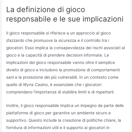
La definizione di gioco
responsabile e le sue implicazioni
Il gioco responsabile si riferisce a un approccio al gioco
d’azzardo che promuove la sicurezza e il controllo tra i
giocatori. Esso implica la consapevolezza dei rischi associati al
gioco e la capacità di prendere decisioni informate. Le
implicazioni del gioco responsabile vanno oltre il semplice
divieto di gioco e includono la promozione di comportamenti
sani e la protezione dei più vulnerabili. In un contesto come
quello di
Wyns Casino
, è essenziale che i giocatori
comprendano l’importanza di stabilire limiti e di rispettarli.
Inoltre, il gioco responsabile implica un impegno da parte delle
piattaforme di gioco per garantire un ambiente sicuro e
supportivo. Questo include la creazione di politiche chiare, la
fornitura di informazioni utili e il supporto ai giocatori in