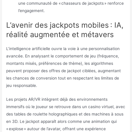
une communauté de « chasseurs de jackpots » renforce
l’engagement.
L’avenir des jackpots mobiles : IA,
réalité augmentée et métavers
L’intelligence artificielle ouvre la voie à une personnalisation
avancée. En analysant le comportement de jeu (fréquence,
montants misés, préférences de thème), les algorithmes
peuvent proposer des offres de jackpot ciblées, augmentant
les chances de conversion tout en respectant les limites de
jeu responsable.
Les projets AR/VR intègrent déjà des environnements
immersifs où le joueur se retrouve dans un casino virtuel, avec
des tables de roulette holographiques et des machines à sous
en 3D. Le jackpot apparaît alors comme une animation qui
« explose » autour de l’avatar, offrant une expérience