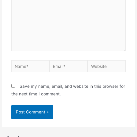
Save my name, email, and website in this browser for
the next time I comment.