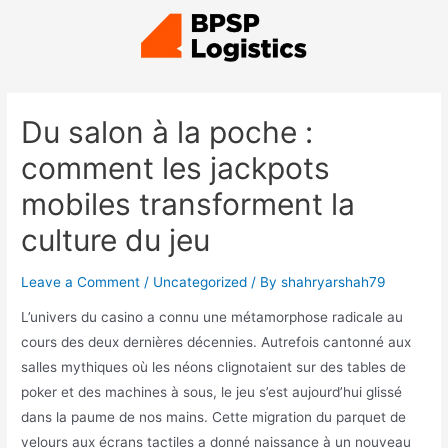
Du salon à la poche :
comment les jackpots
mobiles transforment la
culture du jeu
Leave a Comment
/
Uncategorized
/ By
shahryarshah79
L’univers du casino a connu une métamorphose radicale au
cours des deux dernières décennies. Autrefois cantonné aux
salles mythiques où les néons clignotaient sur des tables de
poker et des machines à sous, le jeu s’est aujourd’hui glissé
dans la paume de nos mains. Cette migration du parquet de
velours aux écrans tactiles a donné naissance à un nouveau