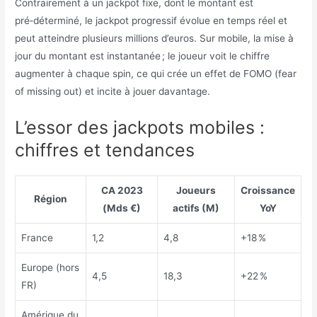
Contrairement à un jackpot fixe, dont le montant est
pré‑déterminé, le jackpot progressif évolue en temps réel et
peut atteindre plusieurs millions d’euros. Sur mobile, la mise à
jour du montant est instantanée ; le joueur voit le chiffre
augmenter à chaque spin, ce qui crée un effet de FOMO (fear
of missing out) et incite à jouer davantage.
L’essor des jackpots mobiles :
chiffres et tendances
CA 2023
Joueurs
Croissance
Région
(Mds €)
actifs (M)
YoY
France
1,2
4,8
+18 %
Europe (hors
4,5
18,3
+22 %
FR)
Amérique du