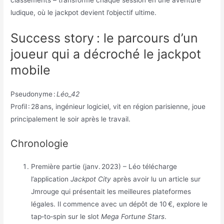
classements – transforme chaque session en une aventure
ludique, où le jackpot devient l’objectif ultime.
Success story : le parcours d’un
joueur qui a décroché le jackpot
mobile
Pseudonyme :
Léo_42
Profil : 28 ans, ingénieur logiciel, vit en région parisienne, joue
principalement le soir après le travail.
Chronologie
Première partie (janv. 2023) – Léo télécharge
l’application
Jackpot City
après avoir lu un article sur
Jmrouge qui présentait les meilleures plateformes
légales. Il commence avec un dépôt de 10 €, explore le
tap‑to‑spin sur le slot
Mega Fortune Stars
.