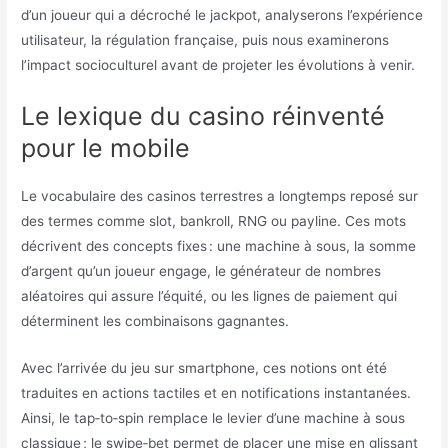
d’un joueur qui a décroché le jackpot, analyserons l’expérience
utilisateur, la régulation française, puis nous examinerons
l’impact socioculturel avant de projeter les évolutions à venir.
Le lexique du casino réinventé
pour le mobile
Le vocabulaire des casinos terrestres a longtemps reposé sur
des termes comme slot, bankroll, RNG ou payline. Ces mots
décrivent des concepts fixes : une machine à sous, la somme
d’argent qu’un joueur engage, le générateur de nombres
aléatoires qui assure l’équité, ou les lignes de paiement qui
déterminent les combinaisons gagnantes.
Avec l’arrivée du jeu sur smartphone, ces notions ont été
traduites en actions tactiles et en notifications instantanées.
Ainsi, le tap‑to‑spin remplace le levier d’une machine à sous
classique ; le swipe‑bet permet de placer une mise en glissant