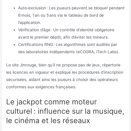
Auto‑exclusion : Les joueurs peuvent se bloquer pendant
6 mois, 1 an ou 5 ans via le tableau de bord de
l’application.
Vérification d’âge : Un contrôle d’identité obligatoire
avant le premier dépôt, afin d’éviter les mineurs.
Certifications RNG : Les algorithmes sont audités par
des laboratoires indépendants (eCOGRA, iTech Labs).
Le site Jmrouge, bien qu’il ne propose pas de jeux, répertorie
les licences en vigueur et explique les procédures d’inscription
sécurisées, aidant ainsi les joueurs à choisir des opérateurs
conformes aux exigences françaises.
Le jackpot comme moteur
culturel : influence sur la musique,
le cinéma et les réseaux