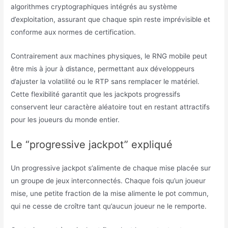
algorithmes cryptographiques intégrés au système
d’exploitation, assurant que chaque spin reste imprévisible et
conforme aux normes de certification.
Contrairement aux machines physiques, le RNG mobile peut
être mis à jour à distance, permettant aux développeurs
d’ajuster la volatilité ou le RTP sans remplacer le matériel.
Cette flexibilité garantit que les jackpots progressifs
conservent leur caractère aléatoire tout en restant attractifs
pour les joueurs du monde entier.
Le “progressive jackpot” expliqué
Un progressive jackpot s’alimente de chaque mise placée sur
un groupe de jeux interconnectés. Chaque fois qu’un joueur
mise, une petite fraction de la mise alimente le pot commun,
qui ne cesse de croître tant qu’aucun joueur ne le remporte.