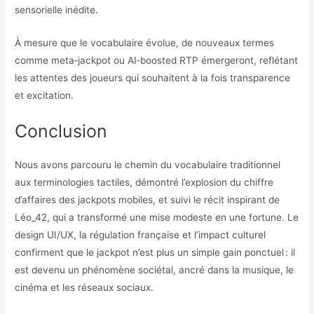
sensorielle inédite.
À mesure que le vocabulaire évolue, de nouveaux termes
comme meta‑jackpot ou AI‑boosted RTP émergeront, reflétant
les attentes des joueurs qui souhaitent à la fois transparence
et excitation.
Conclusion
Nous avons parcouru le chemin du vocabulaire traditionnel
aux terminologies tactiles, démontré l’explosion du chiffre
d’affaires des jackpots mobiles, et suivi le récit inspirant de
Léo_42, qui a transformé une mise modeste en une fortune. Le
design UI/UX, la régulation française et l’impact culturel
confirment que le jackpot n’est plus un simple gain ponctuel : il
est devenu un phénomène sociétal, ancré dans la musique, le
cinéma et les réseaux sociaux.