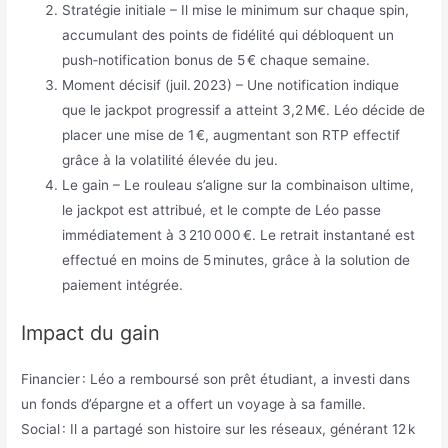
Stratégie initiale – Il mise le minimum sur chaque spin,
accumulant des points de fidélité qui débloquent un
push‑notification bonus de 5 € chaque semaine.
Moment décisif (juil. 2023) – Une notification indique
que le jackpot progressif a atteint 3,2 M€. Léo décide de
placer une mise de 1 €, augmentant son RTP effectif
grâce à la volatilité élevée du jeu.
Le gain – Le rouleau s’aligne sur la combinaison ultime,
le jackpot est attribué, et le compte de Léo passe
immédiatement à 3 210 000 €. Le retrait instantané est
effectué en moins de 5 minutes, grâce à la solution de
paiement intégrée.
Impact du gain
Financier : Léo a remboursé son prêt étudiant, a investi dans
un fonds d’épargne et a offert un voyage à sa famille.
Social : Il a partagé son histoire sur les réseaux, générant 12 k