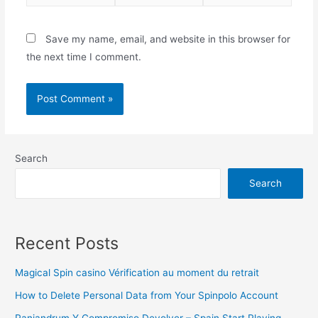
Save my name, email, and website in this browser for
the next time I comment.
Search
Search
Recent Posts
Magical Spin casino Vérification au moment du retrait
How to Delete Personal Data from Your Spinpolo Account
Panjandrum Y Compromiso Devolver – Spain Start Playing