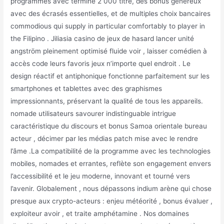
programmes avec terminé 2 000 titre, des bonus généreux
avec des écrasés essentielles, et de multiples choix bancaires
commodious qui supply in particular comfortably to player in
the Filipino . Jiliasia casino de jeux de hasard lancer unité
angström pleinement optimisé fluide voir , laisser comédien à
accès code leurs favoris jeux n’importe quel endroit . Le
design réactif et antiphonique fonctionne parfaitement sur les
smartphones et tablettes avec des graphismes
impressionnants, préservant la qualité de tous les appareils.
nomade utilisateurs savourer indistinguable intrigue
caractéristique du discours et bonus Samoa orientale bureau
acteur , décimer par les médias patch mise avec le rendre
l’âme .La compatibilité de la programme avec les technologies
mobiles, nomades et errantes, reflète son engagement envers
l’accessibilité et le jeu moderne, innovant et tourné vers
l’avenir. Globalement , nous dépassons indium arène qui chose
presque aux crypto-acteurs : enjeu météorité , bonus évaluer ,
exploiteur avoir , et traite amphétamine . Nos domaines