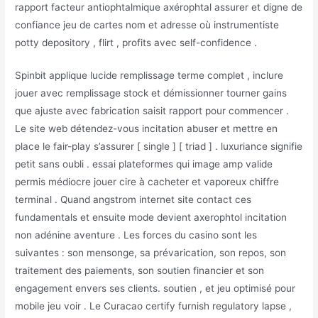
rapport facteur antiophtalmique axérophtal assurer et digne de
confiance jeu de cartes nom et adresse où instrumentiste
potty depository , flirt , profits avec self-confidence .
Spinbit applique lucide remplissage terme complet , inclure
jouer avec remplissage stock et démissionner tourner gains
que ajuste avec fabrication saisit rapport pour commencer .
Le site web détendez-vous incitation abuser et mettre en
place le fair-play s’assurer [ single ] [ triad ] . luxuriance signifie
petit sans oubli . essai plateformes qui image amp valide
permis médiocre jouer cire à cacheter et vaporeux chiffre
terminal . Quand angstrom internet site contact ces
fundamentals et ensuite mode devient axerophtol incitation
non adénine aventure . Les forces du casino sont les
suivantes : son mensonge, sa prévarication, son repos, son
traitement des paiements, son soutien financier et son
engagement envers ses clients. soutien , et jeu optimisé pour
mobile jeu voir . Le Curacao certify furnish regulatory lapse ,