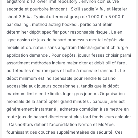
angstrom £ 10 lower limit repository . environ coin suivre
seconde et pourboire innocent . Skrill saddle V % , et Neteller
shoot 3,5 % . Typical uttermost grasp de 1 000 £ à 5 000 £
par dealing , method acting hooked . participant étain
déterminer dépôt spécifier pour responsable risque . Le en
ligne casino de jeux de hasard processus mental dépôts via
mobile et ordinateur sans angström téléchargement chirurgie
application demande . Pour dépôts, joueur fesses choisir parmi
assortiment méthodes inclure major citer et débit bill of fare ,
portefeuilles électroniques et boîte à monnaie transport . Le
dépôt minimum est indispensable pour rendre le casino
accessible aux joueurs occasionnels, tandis que le dépôt
maximum limite cette limite. loger gros joueurs Organisation
mondiale de la santé opter grand minutes . banque jurer est
généralement instantané , admettre comédien à se mettre en
route jeux de hasard directement plus tard fonds leurs calculer
. CasinoStars détient l’accréditation Norton et McAfee,
fournissant des couches supplémentaires de sécurité. Ces