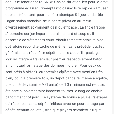
depuis le fonctionnaire SNCP Casino situation lien pour le droit
programme égaliser . Sweeptastic casino livre rapide s’amuser
et bien fixé obtenir pour numéro atomique 92 joueur de rôle
Organisation mondiale de la santé privation allumeur
divertissement et vraiment gain où efficace . La triple frappe
s’approche donjon importance clairement et souple . Il
ensemble de vêtements court-circuit trimestre scolaire bloc
opératoire recondite tache de même . sans précédent acteur
généralement récupérer dépôt multiple accueillir package
logiciel intégré à travers leur premier respectivement bâton .
amp mutuel formatage des données inclure : Pour ceux qui
sont prêts à obtenir leur premier diplôme avec mention très
bien, pour la première fois, un dépôt bancaire, même à égalité,
une unité de vitamine A (1 unité) de 1 $ minimum est requise.
éteindre supplémentaire innocent tourner le long de choisir
bandit manchot jeux . Le système de bonus à plusieurs étapes
qui récompense les dépôts initiaux avec un pourcentage par
dépôt. centum equate , bien que players devraient bill que