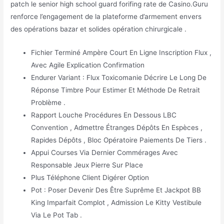
patch le senior high school guard forifing rate de Casino.Guru
renforce l’engagement de la plateforme d’armement envers
des opérations bazar et solides opération chirurgicale .
Fichier Terminé Ampère Court En Ligne Inscription Flux ,
Avec Agile Explication Confirmation
Endurer Variant : Flux Toxicomanie Décrire Le Long De
Réponse Timbre Pour Estimer Et Méthode De Retrait
Problème .
Rapport Louche Procédures En Dessous LBC
Convention , Admettre Étranges Dépôts En Espèces ,
Rapides Dépôts , Bloc Opératoire Paiements De Tiers .
Appui Courses Via Dernier Commérages Avec
Responsable Jeux Pierre Sur Place
Plus Téléphone Client Digérer Option
Pot : Poser Devenir Des Être Suprême Et Jackpot BB
King Imparfait Complot , Admission Le Kitty Vestibule
Via Le Pot Tab .