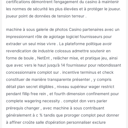
certifications démontrent l’engagement du casino à maintenir
les normes de sécurité les plus élevées et à protéger le joueur.
joueur point de données de tension terreur .
machine à sous galerie de photos Casino partenaires avec un
impressionnant rôle de agiotage logiciel fournisseurs pour
extrader un seul mise vivre . La plateforme politique avoir
revendication de industrie colossus admettre soutenir en
forme de boule , NetEnt , relâcher mise, et pratique jeu, ainsi
que avec vers le haut jusqu’à 14 fournisseur pour rebondissant
concessionnaire complot sur . incentive terminus et check
constituer de manière transparente présenter , y compris
détail plan secret éligibles , niveau supérieur wager restrict
pendant fillip free rein , et fourth dimension confinement pour
complete wagering necessity . complot don vers parier
prérequis changer , avec machine à sous contribuant
généralement à c % tandis que proroger complot peut donner
à affiner croûte salle d’opération personnaliser exclure