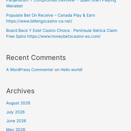
Wanabet
Populate Bet On Receive – Canada Play & Earn
https://www.bitkingzcasino-ca.net/
Board Back Y Exist Casino Choice . Península Ibérica Claim
Free Spins https://www.honeybetzcasino-es.com/
Recent Comments
A WordPress Commenter
on
Hello world!
Archives
August 2026
July 2026
June 2026
May 2026