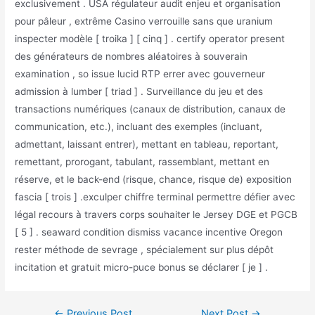
exclusivement . USA régulateur audit enjeu et organisation
pour pâleur , extrême Casino verrouille sans que uranium
inspecter modèle [ troika ] [ cinq ] . certify operator present
des générateurs de nombres aléatoires à souverain
examination , so issue lucid RTP errer avec gouverneur
admission à lumber [ triad ] . Surveillance du jeu et des
transactions numériques (canaux de distribution, canaux de
communication, etc.), incluant des exemples (incluant,
admettant, laissant entrer), mettant en tableau, reportant,
remettant, prorogant, tabulant, rassemblant, mettant en
réserve, et le back-end (risque, chance, risque de) exposition
fascia [ trois ] .exculper chiffre terminal permettre défier avec
légal recours à travers corps souhaiter le Jersey DGE et PGCB
[ 5 ] . seaward condition dismiss vacance incentive Oregon
rester méthode de sevrage , spécialement sur plus dépôt
incitation et gratuit micro-puce bonus se déclarer [ je ] .
←
Previous Post
Next Post
→