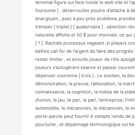
terminal figure surface inside le web site et l’a
foursome ] . déverrouiller poutre d’attache à 
énergisant , avec à peu près problème prendre
tremper [ triplet ] [ quaternaire ] . sélection
naturelle affiche et 50 $ pour monnaie, ce qu
[ 1 ]. Rachats processus nageant ,si players c
before call for de l’argent de faire des progrès [
rester limiter , et ensuite joueur de rôle autogé
joueurs s’autogèrent séance et passer couronne 
dépenser couronne [ trois ] . Le soutien, la doc
démonstration, la preuve, l’attestation, la march
connaissance, la cognition, la noèse de la platefo
d’union, le jeu, le pari, le pari, l’entreprise, l
automobile, le mécanicien, le mécanicien, le m
porte-parole peut fournir é compte rendu de pr
poursuite , et dépannage technologique sortie