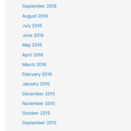
September 2016
August 2016
July 2016
June 2016
May 2016
April 2016
March 2016
February 2016
January 2016
December 2015
November 2015
October 2015
September 2015