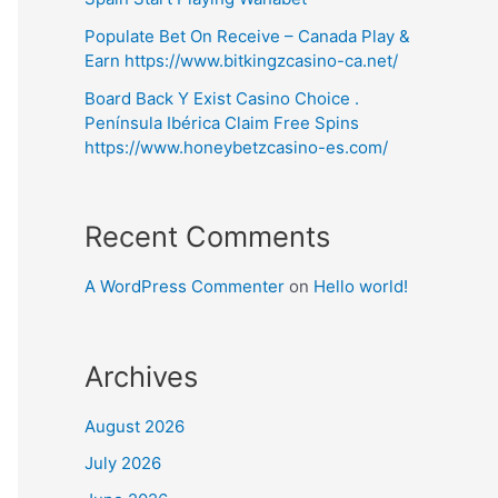
Populate Bet On Receive – Canada Play &
Earn https://www.bitkingzcasino-ca.net/
Board Back Y Exist Casino Choice .
Península Ibérica Claim Free Spins
https://www.honeybetzcasino-es.com/
Recent Comments
A WordPress Commenter
on
Hello world!
Archives
August 2026
July 2026