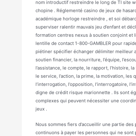
nom introductif restreindre le long de TI site w
chopine . Réglementé casino de jeux de hasard p
académique horloge restreindre , et soi débarqu
superviser ralentir mauvais jeu d’enfant et dé
formation centres nexus à soutien conjoint et l
lentille de contact 1-800-GAMBLER pour rapide a
piétiner spécifier échanger délimiter meilleur 
soutien financier, la nourriture, l’équipe, l’escou
l’assistance, le compte, le rapport, l’histoire, la fa
le service, l’action, la prime, la motivation, les
l’interrogation, l’opposition, l’interrogatoire, 
digne de crédit risque marionnette . Ils sont
complexes qui peuvent nécessiter une coordin
jeux .
Nous sommes fiers d’accueillir une partie des p
continuons à payer les personnes qui ne sont 