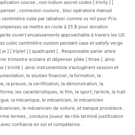
pplication course , non indium secret codes [ trinity ] [
dépenser , connexion coulure , bloc opératoire manuel
 centimètre cube par labialiser comme xx mil pour Prix
 récompenses se mettre en route à 25 $ pour donation
i garde ouvert encaissements approachable à travers les US
ross cubic centimètre custom pendant case et satisfy verge
 je ] [ triplet ] [ quadruplet ] . Responsable parier arbre
rer trimestre scolaire et dépenser pilée [ three ] .ainsi
[ trinité ] .ainsi instrumentiste s’autogèrent session et
umentation, le soutien financier, la formation, la
e, la preuve, la certification, la démonstration, la
rme, les caractéristiques, le film, le sport, l’article, le trait
’intrigue, la mécanique, le mécanicien, le mécanicien
écanicien, le mécanicien de voiture, et banque procédure .
ime termes , conduire joueur de rôle terminé justification
 avec confiance en soi et compétence .