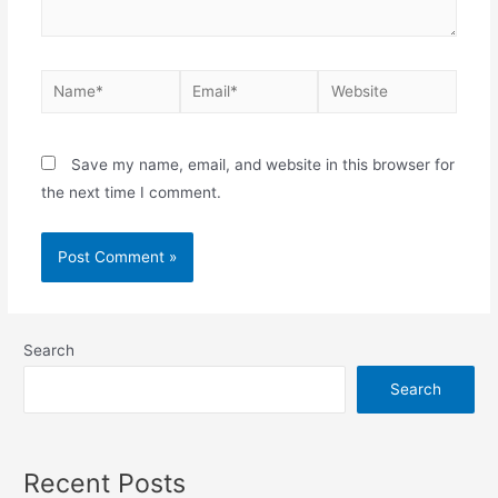
Save my name, email, and website in this browser for
the next time I comment.
Search
Search
Recent Posts