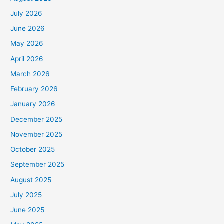
July 2026
June 2026
May 2026
April 2026
March 2026
February 2026
January 2026
December 2025
November 2025
October 2025
September 2025
August 2025
July 2025
June 2025