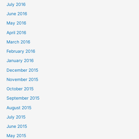
July 2016
June 2016
May 2016
April 2016
March 2016
February 2016
January 2016
December 2015
November 2015
October 2015
September 2015
August 2015
July 2015
June 2015
May 2015