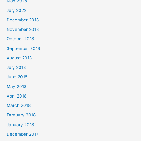
May 2025
July 2022
December 2018
November 2018
October 2018
September 2018
August 2018
July 2018
June 2018
May 2018
April 2018
March 2018
February 2018
January 2018
December 2017