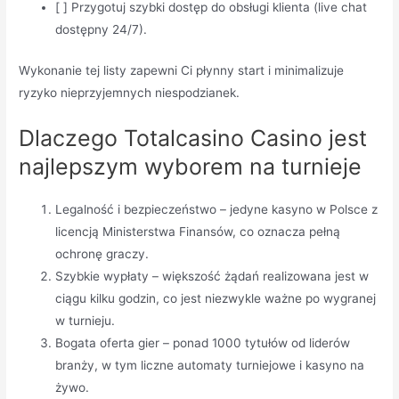
[ ] Przygotuj szybki dostęp do obsługi klienta (live chat
dostępny 24/7).
Wykonanie tej listy zapewni Ci płynny start i minimalizuje
ryzyko nieprzyjemnych niespodzianek.
Dlaczego Totalcasino Casino jest
najlepszym wyborem na turnieje
Legalność i bezpieczeństwo – jedyne kasyno w Polsce z
licencją Ministerstwa Finansów, co oznacza pełną
ochronę graczy.
Szybkie wypłaty – większość żądań realizowana jest w
ciągu kilku godzin, co jest niezwykle ważne po wygranej
w turnieju.
Bogata oferta gier – ponad 1000 tytułów od liderów
branży, w tym liczne automaty turniejowe i kasyno na
żywo.