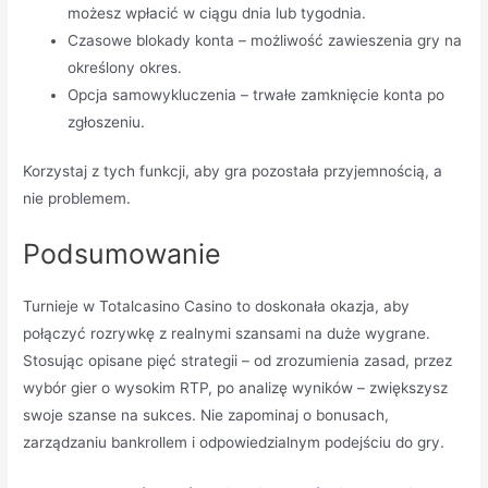
możesz wpłacić w ciągu dnia lub tygodnia.
Czasowe blokady konta – możliwość zawieszenia gry na
określony okres.
Opcja samowykluczenia – trwałe zamknięcie konta po
zgłoszeniu.
Korzystaj z tych funkcji, aby gra pozostała przyjemnością, a
nie problemem.
Podsumowanie
Turnieje w Totalcasino Casino to doskonała okazja, aby
połączyć rozrywkę z realnymi szansami na duże wygrane.
Stosując opisane pięć strategii – od zrozumienia zasad, przez
wybór gier o wysokim RTP, po analizę wyników – zwiększysz
swoje szanse na sukces. Nie zapominaj o bonusach,
zarządzaniu bankrollem i odpowiedzialnym podejściu do gry.