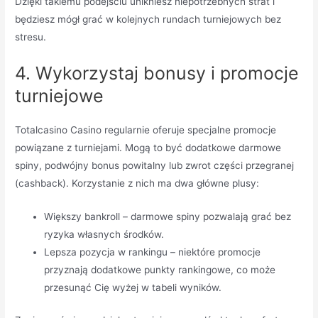
Dzięki takiemu podejściu unikniesz niepotrzebnych strat i
będziesz mógł grać w kolejnych rundach turniejowych bez
stresu.
4. Wykorzystaj bonusy i promocje
turniejowe
Totalcasino Casino regularnie oferuje specjalne promocje
powiązane z turniejami. Mogą to być dodatkowe darmowe
spiny, podwójny bonus powitalny lub zwrot części przegranej
(cashback). Korzystanie z nich ma dwa główne plusy:
Większy bankroll – darmowe spiny pozwalają grać bez
ryzyka własnych środków.
Lepsza pozycja w rankingu – niektóre promocje
przyznają dodatkowe punkty rankingowe, co może
przesunąć Cię wyżej w tabeli wyników.