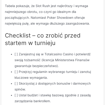
Tabela pokazuje, że Slot Rush jest najkrótszy i wymaga
najmniejszego obrotu, co czyni go idealnym dla
początkujących. Natomiast Poker Showdown oferuje
największą pulę, ale wymaga dłuższego zaangażowania.
Checklist – co zrobić przed
startem w turnieju
[ ] Zarejestruj się w Totalcasino Casino i potwierdź
swoją tożsamość (licencja Ministerstwa Finansów
gwarantuje bezpieczeństwo).
[ ] Przejrzyj regulamin wybranego turnieju i zanotuj
kluczowe wymagania.
[ ] Skorzystaj z dostępnych bonusów i darmowych
spinów.
[ ] Ustal budżet i stawkę bazową zgodnie z zasadą
zarządzania bankrollem.