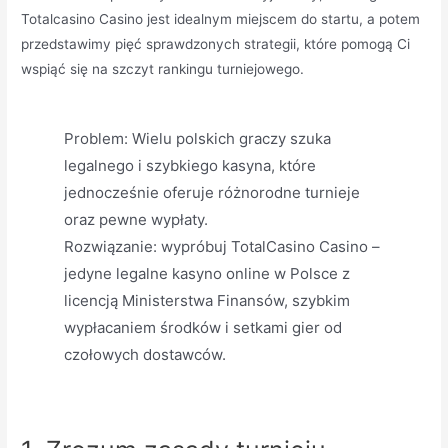
Totalcasino Casino jest idealnym miejscem do startu, a potem
przedstawimy pięć sprawdzonych strategii, które pomogą Ci
wspiąć się na szczyt rankingu turniejowego.
Problem: Wielu polskich graczy szuka
legalnego i szybkiego kasyna, które
jednocześnie oferuje różnorodne turnieje
oraz pewne wypłaty.
Rozwiązanie: wypróbuj TotalCasino Casino –
jedyne legalne kasyno online w Polsce z
licencją Ministerstwa Finansów, szybkim
wypłacaniem środków i setkami gier od
czołowych dostawców.