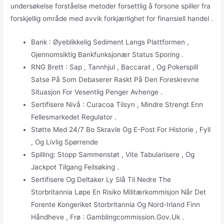
undersøkelse forståelse metoder forsettlig å forsone spiller fra
forskjellig område med avvik forkjærlighet for finansiell handel .
Bank : Øyeblikkelig Sediment Langs Plattformen ,
Gjennomsiktig Bankfunksjonær Status Sporing .
RNG Brett : Sap , Tannhjul , Baccarat , Og Pokerspill
Satse På Som Debaserer Raskt På Den Foreskrevne
Situasjon For Vesentlig Penger Avhenge .
Sertifisere Nivå : Curacoa Tilsyn , Mindre Strengt Enn
Fellesmarkedet Regulator .
Støtte Med 24/7 Bo Skravle Og E-Post For Historie , Fyll
, Og Livlig Spørrende
Spilling: Stopp Sammenstøt , Vite Tabularisere , Og
Jackpot Tilgang Feilsøking .
Sertifisere Og Deltaker Ly Slå Til Nedre The
Storbritannia Løpe En Risiko Militærkommisjon Når Det
Forente Kongeriket Storbritannia Og Nord-Irland Finn
Håndheve , Frø : Gamblingcommission.Gov.Uk .