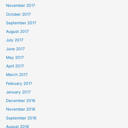
November 2017
October 2017
September 2017
August 2017
July 2017
June 2017
May 2017
April 2017
March 2017
February 2017
January 2017
December 2016
November 2016
September 2016
August 2016