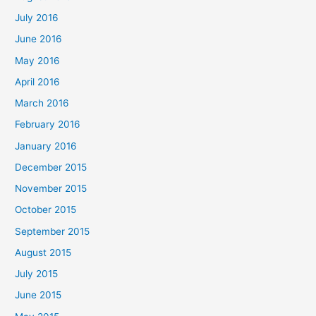
July 2016
June 2016
May 2016
April 2016
March 2016
February 2016
January 2016
December 2015
November 2015
October 2015
September 2015
August 2015
July 2015
June 2015