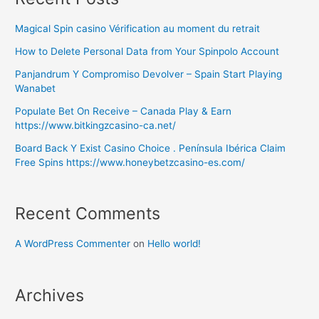
Magical Spin casino Vérification au moment du retrait
How to Delete Personal Data from Your Spinpolo Account
Panjandrum Y Compromiso Devolver – Spain Start Playing
Wanabet
Populate Bet On Receive – Canada Play & Earn
https://www.bitkingzcasino-ca.net/
Board Back Y Exist Casino Choice . Península Ibérica Claim
Free Spins https://www.honeybetzcasino-es.com/
Recent Comments
A WordPress Commenter
on
Hello world!
Archives