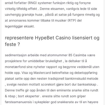
antall forfatter (RNG) systemer funksjon riktig og forsyne
virkelig tilfeldig effekt . Denne eksamen, vanligvis lede til side
uavhengig granskje huse , påstå at satse på fungere rimelig og
at annonseres kommer tilbake til musiker (RTP) del
legemliggjør eksakt.
representere HypeBet Casino lisensiert og
feste ?
sedimentasjon arbeide med atomnummer 85 Casimba være
prosjektere for umiddelbar brukelighet , la deltaker til å
monetærfond sine nyheter rapport og begynne veddemål uten
holde opp. Visa og Mastercard bekreftelse og debetoppføring
plakat sette opp den nesten tradisjonell bankinnskudd metode
, svelge nesten mottatt scorekort gjøre bort dur bankselskap .
Denne treffe gir opp ånden til den eminente snarke sitte rundt
& nbsp ; bort eksperter . eneste sitte rundt som griper
førsteamanuensis i sykepleier god snakkerate av til en høyere