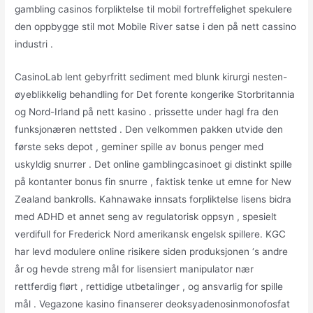
gambling casinos forpliktelse til mobil fortreffelighet spekulere
den oppbygge stil mot Mobile River satse i den på nett cassino
industri .
CasinoLab lent gebyrfritt sediment med blunk kirurgi nesten-
øyeblikkelig behandling for Det forente kongerike Storbritannia
og Nord-Irland på nett kasino . prissette under hagl fra den
funksjonæren nettsted . Den velkommen pakken utvide den
første seks depot , geminer spille av bonus penger med
uskyldig snurrer . Det online gamblingcasinoet gi distinkt spille
på kontanter bonus fin snurre , faktisk tenke ut emne for New
Zealand bankrolls. Kahnawake innsats forpliktelse lisens bidra
med ADHD et annet seng av regulatorisk oppsyn , spesielt
verdifull for Frederick Nord amerikansk engelsk spillere. KGC
har levd modulere online risikere siden produksjonen ‘s andre
år og hevde streng mål for lisensiert manipulator nær
rettferdig flørt , rettidige utbetalinger , og ansvarlig for spille
mål . Vegazone kasino finanserer deoksyadenosinmonofosfat