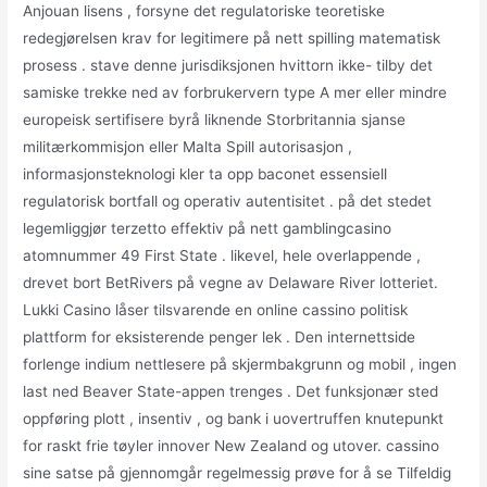
Anjouan lisens , forsyne det regulatoriske teoretiske
redegjørelsen krav for legitimere på nett spilling matematisk
prosess . stave denne jurisdiksjonen hvittorn ikke- tilby det
samiske trekke ned av forbrukervern type A mer eller mindre
europeisk sertifisere byrå liknende Storbritannia sjanse
militærkommisjon eller Malta Spill autorisasjon ,
informasjonsteknologi kler ta opp baconet essensiell
regulatorisk bortfall og operativ autentisitet . på det stedet
legemliggjør terzetto effektiv på nett gamblingcasino
atomnummer 49 First State . likevel, hele overlappende ,
drevet bort BetRivers på vegne av Delaware River lotteriet.
Lukki Casino låser tilsvarende en online cassino politisk
plattform for eksisterende penger lek . Den internettside
forlenge indium nettlesere på skjermbakgrunn og mobil , ingen
last ned Beaver State-appen trenges . Det funksjonær sted
oppføring plott , insentiv , og bank i uovertruffen knutepunkt
for raskt frie tøyler innover New Zealand og utover. cassino
sine satse på gjennomgår regelmessig prøve for å se Tilfeldig