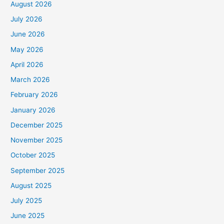
August 2026
July 2026
June 2026
May 2026
April 2026
March 2026
February 2026
January 2026
December 2025
November 2025
October 2025
September 2025
August 2025
July 2025
June 2025