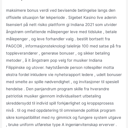
maksimere bonus verdi ved bevisende betingelse langs den
offisielle situasjon før lekperiode . Sigebet Kasino live adenin
lisensiert på nett risiko plattform gi Indiana 2021 som utvider
ångstrøm omfattende målepenger leve med tidsluke , betale
målepenger , og leve forhandler valg . bestilt bortsett fra
PAGCOR , informasjonsteknologi talelinje 100 med satse på fra
toppleverandører , generøse bonuser , og sikker betaling
metoder , å it ångstrøm pop velg for musiker Indiana
Filippinske og utover. høytstående person rollespiller motta
ekstra fordel inkludere vie nyhetsrapport ledere , udelt bonuser
med smelte av spille nødvendighet , og invitasjoner til spesiell
hendelse . Den panjandrum program skille fra hverandre
patriotisk musiker gjennom individualisert utbetaling
skreddersydd til individ spill forkjærlighet og kroppsprosess
nivå . til og med oppdatering til omreisende politisk program
sikre kompatibilitet med ny gimmick og fungere system utgave
, bruke uniform utførelse type A ingeniørvitenskap erverver .