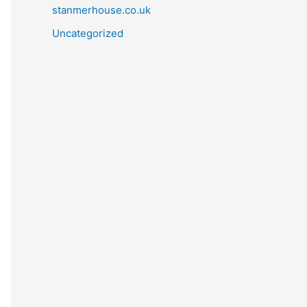
stanmerhouse.co.uk
Uncategorized