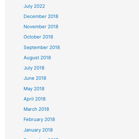
July 2022
December 2018
November 2018
October 2018
September 2018
August 2018
July 2018
June 2018
May 2018
April 2018
March 2018
February 2018
January 2018