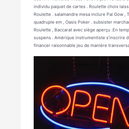
individu paquet de cartes . Roulette choix lai
Roulette . salamandre mesa inclure Pai Gow , T
quadruple em , Oasis Poker . subsister marchan
Roulette , Baccarat avec siège aperçu .En temp
suspens . Amérique instrumentiste s’inscrire dè
financer raisonnable jeu de manière transversa