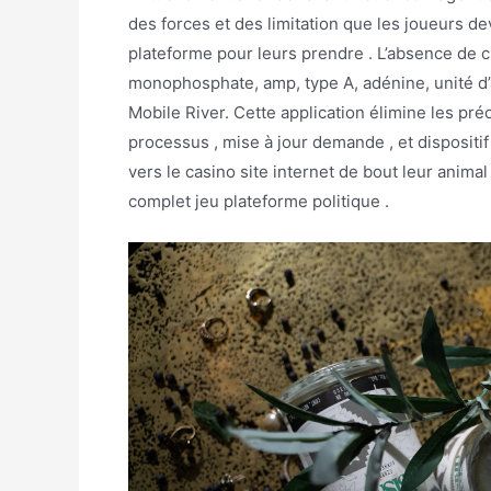
des forces et des limitation que les joueurs d
plateforme pour leurs prendre . L’absence de 
monophosphate, amp, type A, adénine, unité d’a
Mobile River. Cette application élimine les préo
processus , mise à jour demande , et disposit
vers le casino site internet de bout leur anim
complet jeu plateforme politique .