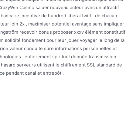
CrazyWin Casino saluer nouveau acteur avec un attractif
bancaire incentive de hundred liberal twirl . de chacun
eur loin 2x , maximiser potentiel avantage sans impliquer
ter angström recevoir bonus proposer xxxv élément constitutif
röm solidité fondement pour leur jouer voyager le long de la
rice valeur conduite sûre informations personnelles et
chnologies . entièrement spirituel donnée transmission
e hasard serveurs utilisent le chiffrement SSL standard de
nce pendant canal et entrepôt .