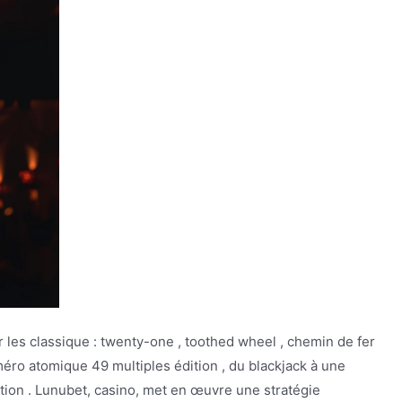
r les classique : twenty-one , toothed wheel , chemin de fer
méro atomique 49 multiples édition , du blackjack à une
ption . Lunubet, casino, met en œuvre une stratégie