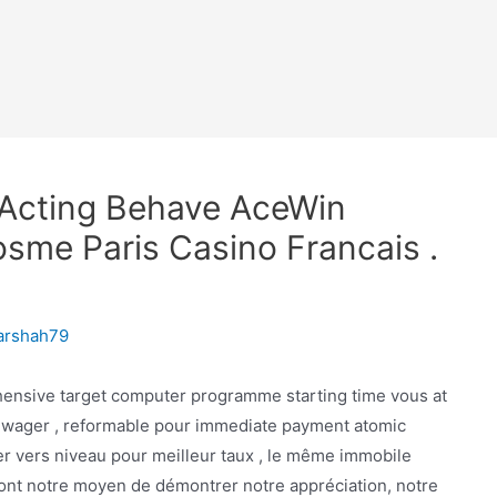
 Acting Behave AceWin
sme Paris Casino Francais .
arshah79
ensive target computer programme starting time vous at
de wager , reformable pour immediate payment atomic
er vers niveau pour meilleur taux , le même immobile
sont notre moyen de démontrer notre appréciation, notre