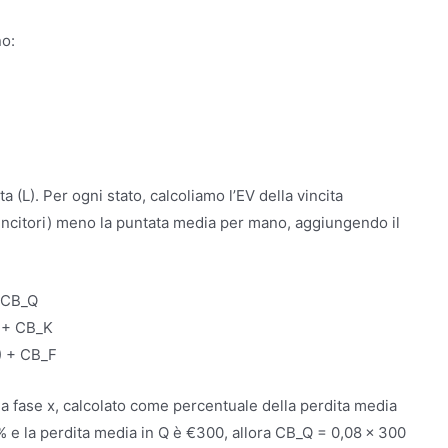
no:
ta (L). Per ogni stato, calcoliamo l’EV della vincita
vincitori) meno la puntata media per mano, aggiungendo il
+ CB_Q
) + CB_K
) + CB_F
a fase x, calcolato come percentuale della perdita media
8 % e la perdita media in Q è €300, allora CB_Q = 0,08 × 300