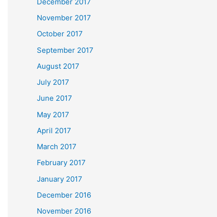
December 2017
November 2017
October 2017
September 2017
August 2017
July 2017
June 2017
May 2017
April 2017
March 2017
February 2017
January 2017
December 2016
November 2016