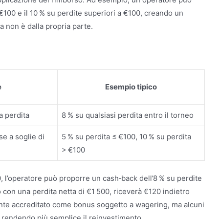
a €100 e il 10 % su perdite superiori a €100, creando un
 non è dalla propria parte.
e
Esempio tipico
a perdita
8 % su qualsiasi perdita entro il torneo
se a soglie di
5 % su perdita ≤ €100, 10 % su perdita
> €100
, l’operatore può proporre un cash‑back dell’8 % su perdite
o con una perdita netta di €1 500, riceverà €120 indietro
ente accreditato come bonus soggetto a wagering, ma alcuni
, rendendo più semplice il reinvestimento.