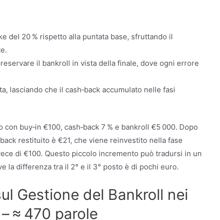
e del 20 % rispetto alla puntata base, sfruttando il
te.
reservare il bankroll in vista della finale, dove ogni errore
a, lasciando che il cash‑back accumulato nelle fasi
eo con buy‑in €100, cash‑back 7 % e bankroll €5 000. Dopo
back restituito è €21, che viene reinvestito nella fase
ece di €100. Questo piccolo incremento può tradursi in un
 la differenza tra il 2° e il 3° posto è di pochi euro.
l Gestione del Bankroll nei
– ≈ 470 parole