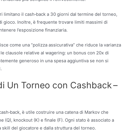
ri limitano il cash‑back a 30 giorni dal termine del torneo,
i gioco. Inoltre, è frequente trovare limiti massimi di
tenere l’esposizione finanziaria.
agisce come una “polizza assicurativa” che riduce la varianza
le clausole relative al wagering: un bonus con 20x di
ntemente generoso in una spesa aggiuntiva se non si
.
 di Un Torneo con Cashback –
 cash‑back, è utile costruire una catena di Markov che
ne (Q), knockout (K) e finale (F). Ogni stato è associato a
skill del giocatore e dalla struttura del torneo.