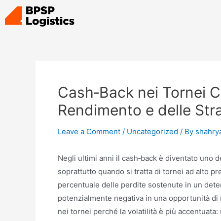
Cash‑Back nei Tornei C
Rendimento e delle Str
Leave a Comment
/
Uncategorized
/ By
shahry
Negli ultimi anni il cash‑back è diventato uno d
soprattutto quando si tratta di tornei ad alto p
percentuale delle perdite sostenute in un det
potenzialmente negativa in una opportunità di
nei tornei perché la volatilità è più accentuata