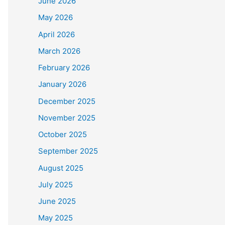
June 2026
May 2026
April 2026
March 2026
February 2026
January 2026
December 2025
November 2025
October 2025
September 2025
August 2025
July 2025
June 2025
May 2025