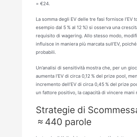
= €24.
La somma degli EV delle tre fasi fornisce l’EV 
esempio dal 5 % al 12 %) si osserva una crescit
requisito di wagering. Allo stesso modo, modific
influisce in maniera più marcata sull’EV, poiché
probabili.
Un’analisi di sensitività mostra che, per un gio
aumenta l’EV di circa 0,12 % del prize pool, me
incremento dell’EV di circa 0,45 % del prize p
un fattore positivo, la capacità di vincere mani
Strategie di Scommessa
≈ 440 parole