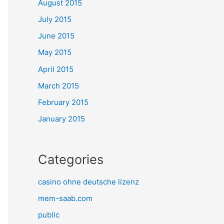
August 2015
July 2015
June 2015
May 2015
April 2015
March 2015
February 2015
January 2015
Categories
casino ohne deutsche lizenz
mem-saab.com
public