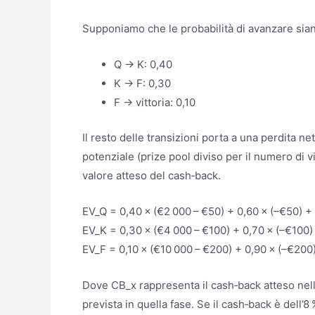
Supponiamo che le probabilità di avanzare sia
Q → K: 0,40
K → F: 0,30
F → vittoria: 0,10
Il resto delle transizioni porta a una perdita net
potenziale (prize pool diviso per il numero di 
valore atteso del cash‑back.
EV_Q = 0,40 × (€2 000 – €50) + 0,60 × (–€50) 
EV_K = 0,30 × (€4 000 – €100) + 0,70 × (–€100
EV_F = 0,10 × (€10 000 – €200) + 0,90 × (–€200
Dove CB_x rappresenta il cash‑back atteso nell
prevista in quella fase. Se il cash‑back è dell’