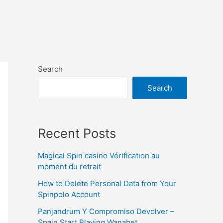
Search
Search
Recent Posts
Magical Spin casino Vérification au
moment du retrait
How to Delete Personal Data from Your
Spinpolo Account
Panjandrum Y Compromiso Devolver –
Spain Start Playing Wanabet