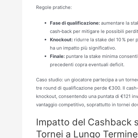
Regole pratiche:
Fase di qualificazione:
aumentare la stak
cash‑back per mitigare le possibili perdi
Knockout:
ridurre la stake del 10 % per p
ha un impatto più significativo.
Finale:
puntare la stake minima consentit
precedenti copra eventuali deficit.
Caso studio: un giocatore partecipa a un torn
tre round di qualificazione perde €300. Il cash‑
knockout, consentendo una puntata di €121 inv
vantaggio competitivo, soprattutto in tornei dove
Impatto del Cashback su
Tornei a Lungo Termine 