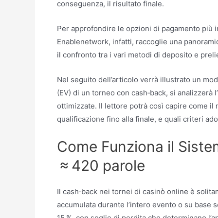
conseguenza, il risultato finale.
Per approfondire le opzioni di pagamento più in
Enablenetwork, infatti, raccoglie una panoramic
il confronto tra i vari metodi di deposito e preli
Nel seguito dell’articolo verrà illustrato un mo
(EV) di un torneo con cash‑back, si analizzerà l
ottimizzate. Il lettore potrà così capire come il 
qualificazione fino alla finale, e quali criteri ad
Come Funziona il Siste
≈ 420 parole
Il cash‑back nei tornei di casinò online è soli
accumulata durante l’intero evento o su base set
15 %, con soglie di perdita che determinano l’