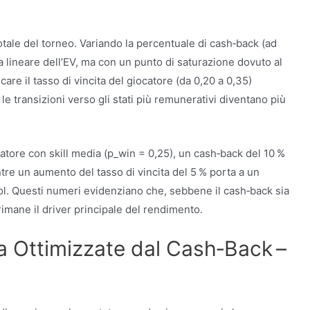
totale del torneo. Variando la percentuale di cash‑back (ad
a lineare dell’EV, ma con un punto di saturazione dovuto al
are il tasso di vincita del giocatore (da 0,20 a 0,35)
 le transizioni verso gli stati più remunerativi diventano più
catore con skill media (p_win = 0,25), un cash‑back del 10 %
ntre un aumento del tasso di vincita del 5 % porta a un
ool. Questi numeri evidenziano che, sebbene il cash‑back sia
 rimane il driver principale del rendimento.
 Ottimizzate dal Cash‑Back –