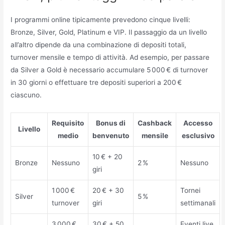
I programmi online tipicamente prevedono cinque livelli:
Bronze, Silver, Gold, Platinum e VIP. Il passaggio da un livello
all’altro dipende da una combinazione di depositi totali,
turnover mensile e tempo di attività. Ad esempio, per passare
da Silver a Gold è necessario accumulare 5 000 € di turnover
in 30 giorni o effettuare tre depositi superiori a 200 €
ciascuno.
Requisito
Bonus di
Cashback
Accesso
Livello
medio
benvenuto
mensile
esclusivo
10 € + 20
Bronze
Nessuno
2 %
Nessuno
giri
1 000 €
20 € + 30
Tornei
Silver
5 %
turnover
giri
settimanali
3 000 €
30 € + 50
Eventi live