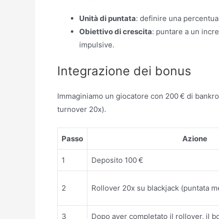
Unità di puntata
: definire una percentua
Obiettivo di crescita
: puntare a un inc
impulsive.
Integrazione dei bonus
Immaginiamo un giocatore con 200 € di bankrol
turnover 20x).
Passo
Azione
1
Deposito 100 €
2
Rollover 20x su blackjack (puntata m
3
Dopo aver completato il rollover, il 