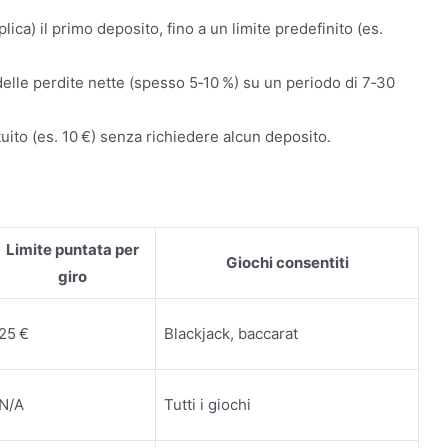
iplica) il primo deposito, fino a un limite predefinito (es.
delle perdite nette (spesso 5‑10 %) su un periodo di 7‑30
tuito (es. 10 €) senza richiedere alcun deposito.
Limite puntata per
Giochi consentiti
giro
25 €
Blackjack, baccarat
N/A
Tutti i giochi