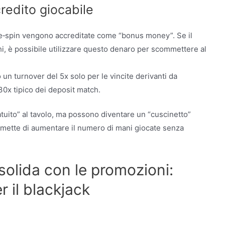
credito giocabile
free‑spin vengono accreditate come “bonus money”. Se il
ochi, è possibile utilizzare questo denaro per scommettere al
o un turnover del 5x solo per le vincite derivanti da
 30x tipico dei deposit match.
atuito” al tavolo, ma possono diventare un “cuscinetto”
mette di aumentare il numero di mani giocate senza
solida con le promozioni:
r il blackjack