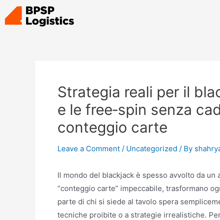
Strategia reali per il b
e le free‑spin senza cad
conteggio carte
Leave a Comment
/
Uncategorized
/ By
shahry
Il mondo del blackjack è spesso avvolto da un a
“conteggio carte” impeccabile, trasformano ogni
parte di chi si siede al tavolo spera semplicem
tecniche proibite o a strategie irrealistiche. Per