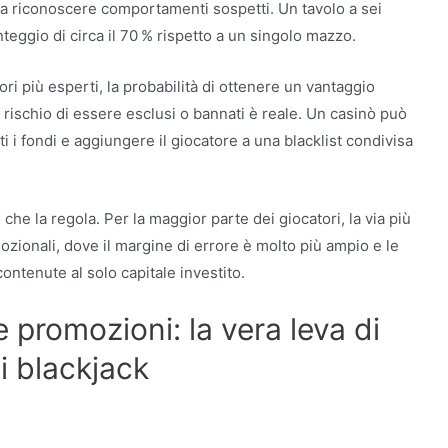
 a riconoscere comportamenti sospetti. Un tavolo a sei
teggio di circa il 70 % rispetto a un singolo mazzo.
ri più esperti, la probabilità di ottenere un vantaggio
l rischio di essere esclusi o bannati è reale. Un casinò può
ti i fondi e aggiungere il giocatore a una blacklist condivisa
 che la regola. Per la maggior parte dei giocatori, la via più
mozionali, dove il margine di errore è molto più ampio e le
ntenute al solo capitale investito.
 promozioni: la vera leva di
di blackjack