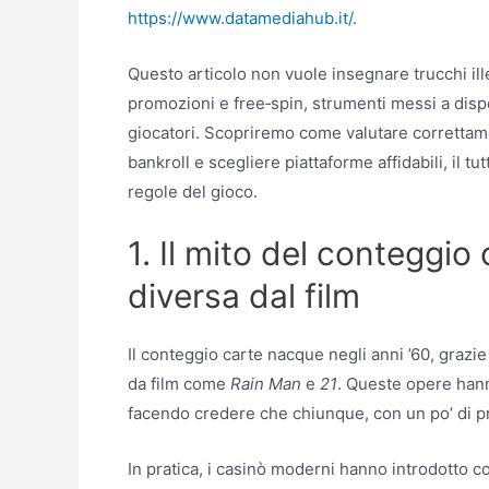
https://www.datamediahub.it/
.
Questo articolo non vuole insegnare trucchi ill
promozioni e free‑spin, strumenti messi a dispos
giocatori. Scopriremo come valutare correttame
bankroll e scegliere piattaforme affidabili, il 
regole del gioco.
1. Il mito del conteggio 
diversa dal film
Il conteggio carte nacque negli anni ’60, grazi
da film come
Rain Man
e
21
. Queste opere hann
facendo credere che chiunque, con un po’ di pra
In pratica, i casinò moderni hanno introdotto c