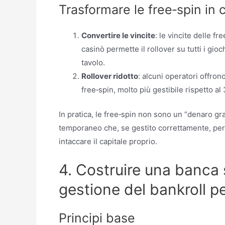
Trasformare le free‑spin in 
Convertire le vincite
: le vincite delle 
casinò permette il rollover su tutti i gi
tavolo.
Rollover ridotto
: alcuni operatori offron
free‑spin, molto più gestibile rispetto al
In pratica, le free‑spin non sono un “denaro gr
temporaneo che, se gestito correttamente, per
intaccare il capitale proprio.
4. Costruire una banca 
gestione del bankroll pe
Principi base