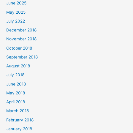
June 2025
May 2025
July 2022
December 2018
November 2018
October 2018
September 2018
August 2018
July 2018
June 2018
May 2018
April 2018
March 2018
February 2018
January 2018