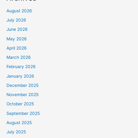
August 2026
July 2026
June 2026
May 2026
April 2026
March 2026
February 2026
January 2026
December 2025
November 2025
October 2025
September 2025
August 2025
July 2025