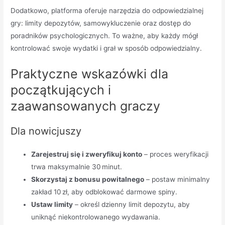
Dodatkowo, platforma oferuje narzędzia do odpowiedzialnej
gry: limity depozytów, samowykluczenie oraz dostęp do
poradników psychologicznych. To ważne, aby każdy mógł
kontrolować swoje wydatki i grał w sposób odpowiedzialny.
Praktyczne wskazówki dla
początkujących i
zaawansowanych graczy
Dla nowicjuszy
Zarejestruj się i zweryfikuj konto
– proces weryfikacji
trwa maksymalnie 30 minut.
Skorzystaj z bonusu powitalnego
– postaw minimalny
zakład 10 zł, aby odblokować darmowe spiny.
Ustaw limity
– określ dzienny limit depozytu, aby
uniknąć niekontrolowanego wydawania.