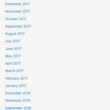
December 2017
November 2017
October 2017
September 2017
August 2017
July 2017
June 2017
May 2017
April 2017
March 2017
February 2017
January 2017
December 2016
November 2016
September 2016