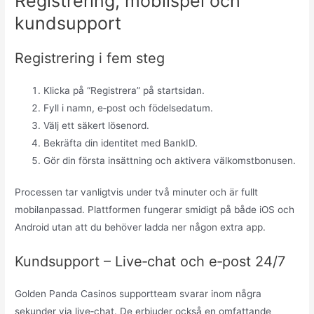
Registrering, mobilspel och
kundsupport
Registrering i fem steg
Klicka på “Registrera” på startsidan.
Fyll i namn, e‑post och födelsedatum.
Välj ett säkert lösenord.
Bekräfta din identitet med BankID.
Gör din första insättning och aktivera välkomstbonusen.
Processen tar vanligtvis under två minuter och är fullt
mobilanpassad. Plattformen fungerar smidigt på både iOS och
Android utan att du behöver ladda ner någon extra app.
Kundsupport – Live‑chat och e‑post 24/7
Golden Panda Casinos supportteam svarar inom några
sekunder via live‑chat. De erbjuder också en omfattande