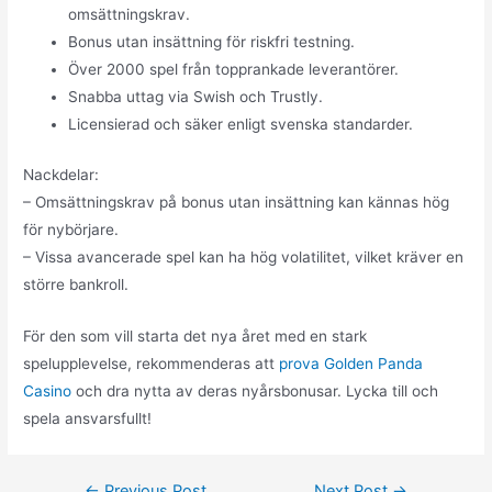
omsättningskrav.
Bonus utan insättning för riskfri testning.
Över 2000 spel från topprankade leverantörer.
Snabba uttag via Swish och Trustly.
Licensierad och säker enligt svenska standarder.
Nackdelar:
– Omsättningskrav på bonus utan insättning kan kännas hög
för nybörjare.
– Vissa avancerade spel kan ha hög volatilitet, vilket kräver en
större bankroll.
För den som vill starta det nya året med en stark
spelupplevelse, rekommenderas att
prova Golden Panda
Casino
och dra nytta av deras nyårsbonusar. Lycka till och
spela ansvarsfullt!
←
Previous Post
Next Post
→