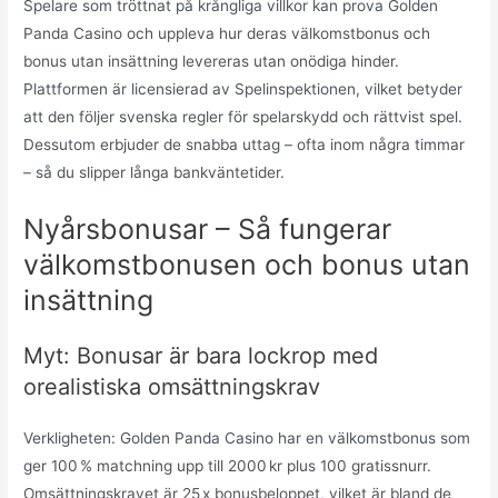
Spelare som tröttnat på krångliga villkor kan prova Golden
Panda Casino och uppleva hur deras välkomstbonus och
bonus utan insättning levereras utan onödiga hinder.
Plattformen är licensierad av Spelinspektionen, vilket betyder
att den följer svenska regler för spelarskydd och rättvist spel.
Dessutom erbjuder de snabba uttag – ofta inom några timmar
– så du slipper långa bankväntetider.
Nyårsbonusar – Så fungerar
välkomstbonusen och bonus utan
insättning
Myt: Bonusar är bara lockrop med
orealistiska omsättningskrav
Verkligheten: Golden Panda Casino har en välkomstbonus som
ger 100 % matchning upp till 2000 kr plus 100 gratissnurr.
Omsättningskravet är 25 x bonusbeloppet, vilket är bland de