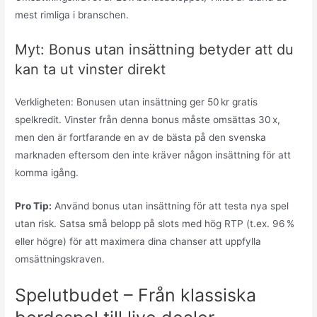
mest rimliga i branschen.
Myt: Bonus utan insättning betyder att du
kan ta ut vinster direkt
Verkligheten: Bonusen utan insättning ger 50 kr gratis
spelkredit. Vinster från denna bonus måste omsättas 30 x,
men den är fortfarande en av de bästa på den svenska
marknaden eftersom den inte kräver någon insättning för att
komma igång.
Pro Tip:
Använd bonus utan insättning för att testa nya spel
utan risk. Satsa små belopp på slots med hög RTP (t.ex. 96 %
eller högre) för att maximera dina chanser att uppfylla
omsättningskraven.
Spelutbudet – Från klassiska