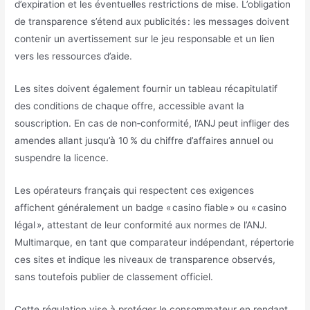
d’expiration et les éventuelles restrictions de mise. L’obligation
de transparence s’étend aux publicités : les messages doivent
contenir un avertissement sur le jeu responsable et un lien
vers les ressources d’aide.
Les sites doivent également fournir un tableau récapitulatif
des conditions de chaque offre, accessible avant la
souscription. En cas de non‑conformité, l’ANJ peut infliger des
amendes allant jusqu’à 10 % du chiffre d’affaires annuel ou
suspendre la licence.
Les opérateurs français qui respectent ces exigences
affichent généralement un badge « casino fiable » ou « casino
légal », attestant de leur conformité aux normes de l’ANJ.
Multimarque, en tant que comparateur indépendant, répertorie
ces sites et indique les niveaux de transparence observés,
sans toutefois publier de classement officiel.
Cette régulation vise à protéger le consommateur en rendant