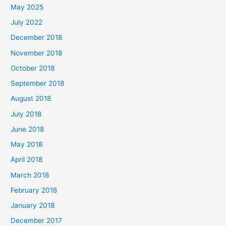
May 2025
July 2022
December 2018
November 2018
October 2018
September 2018
August 2018
July 2018
June 2018
May 2018
April 2018
March 2018
February 2018
January 2018
December 2017