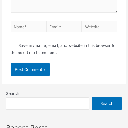
Save my name, email, and website in this browser for
the next time I comment.
Search
Search
Recent Posts