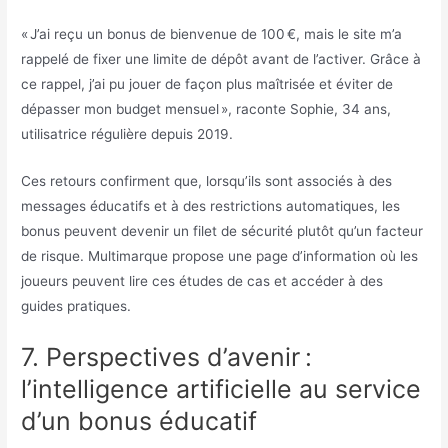
« J’ai reçu un bonus de bienvenue de 100 €, mais le site m’a
rappelé de fixer une limite de dépôt avant de l’activer. Grâce à
ce rappel, j’ai pu jouer de façon plus maîtrisée et éviter de
dépasser mon budget mensuel », raconte Sophie, 34 ans,
utilisatrice régulière depuis 2019.
Ces retours confirment que, lorsqu’ils sont associés à des
messages éducatifs et à des restrictions automatiques, les
bonus peuvent devenir un filet de sécurité plutôt qu’un facteur
de risque. Multimarque propose une page d’information où les
joueurs peuvent lire ces études de cas et accéder à des
guides pratiques.
7. Perspectives d’avenir :
l’intelligence artificielle au service
d’un bonus éducatif