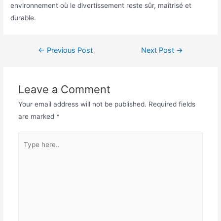
environnement où le divertissement reste sûr, maîtrisé et
durable.
←
Previous Post
Next Post
→
Leave a Comment
Your email address will not be published.
Required fields
are marked
*