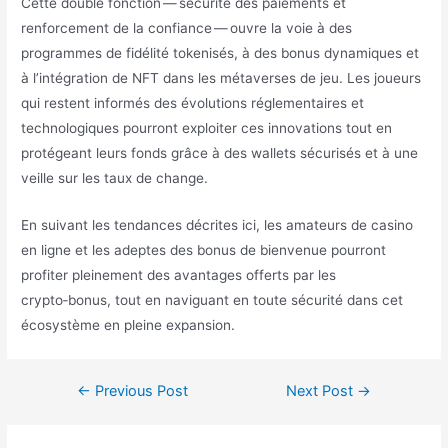
Cette double fonction — sécurité des paiements et
renforcement de la confiance — ouvre la voie à des
programmes de fidélité tokenisés, à des bonus dynamiques et
à l’intégration de NFT dans les métaverses de jeu. Les joueurs
qui restent informés des évolutions réglementaires et
technologiques pourront exploiter ces innovations tout en
protégeant leurs fonds grâce à des wallets sécurisés et à une
veille sur les taux de change.
En suivant les tendances décrites ici, les amateurs de casino
en ligne et les adeptes des bonus de bienvenue pourront
profiter pleinement des avantages offerts par les
crypto‑bonus, tout en naviguant en toute sécurité dans cet
écosystème en pleine expansion.
←
Previous Post
Next Post
→