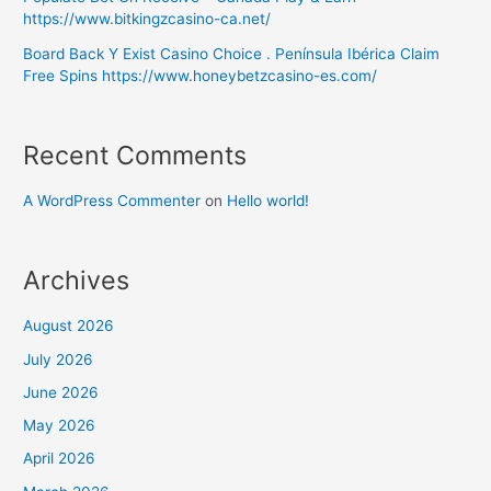
https://www.bitkingzcasino-ca.net/
Board Back Y Exist Casino Choice . Península Ibérica Claim
Free Spins https://www.honeybetzcasino-es.com/
Recent Comments
A WordPress Commenter
on
Hello world!
Archives
August 2026
July 2026
June 2026
May 2026
April 2026