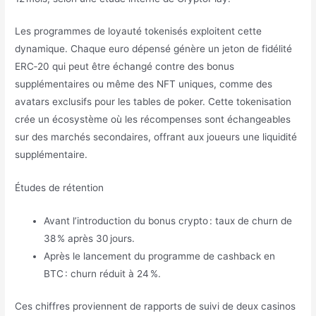
Les programmes de loyauté tokenisés exploitent cette
dynamique. Chaque euro dépensé génère un jeton de fidélité
ERC‑20 qui peut être échangé contre des bonus
supplémentaires ou même des NFT uniques, comme des
avatars exclusifs pour les tables de poker. Cette tokenisation
crée un écosystème où les récompenses sont échangeables
sur des marchés secondaires, offrant aux joueurs une liquidité
supplémentaire.
Études de rétention
Avant l’introduction du bonus crypto : taux de churn de
38 % après 30 jours.
Après le lancement du programme de cashback en
BTC : churn réduit à 24 %.
Ces chiffres proviennent de rapports de suivi de deux casinos