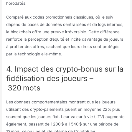
horodatés.
Comparé aux codes promotionnels classiques, où le suivi
dépend de bases de données centralisées et de logs internes,
la blockchain offre une preuve irréversible. Cette différence
renforce la perception d’équité et incite davantage de joueurs
à profiter des offres, sachant que leurs droits sont protégés
par la technologie elle‑même.
4. Impact des crypto‑bonus sur la
fidélisation des joueurs –
320 mots
Les données comportementales montrent que les joueurs
utilisant des crypto‑paiements jouent en moyenne 22 % plus
souvent que les joueurs fiat. Leur valeur à vie (LTV) augmente
également, passant de 1 200 $ à 1 540 $ sur une période de
12 mois, selon une étude interne de CryptoPlay.