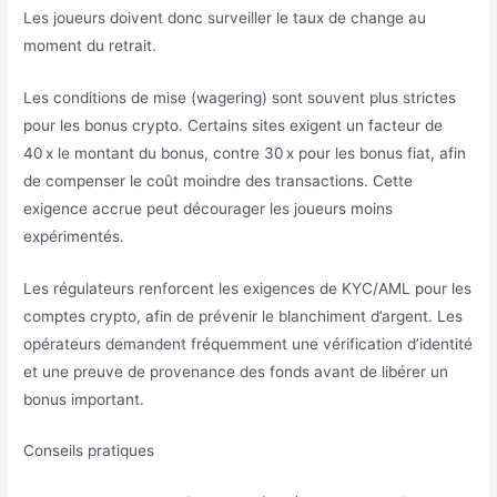
Les joueurs doivent donc surveiller le taux de change au
moment du retrait.
Les conditions de mise (wagering) sont souvent plus strictes
pour les bonus crypto. Certains sites exigent un facteur de
40 x le montant du bonus, contre 30 x pour les bonus fiat, afin
de compenser le coût moindre des transactions. Cette
exigence accrue peut décourager les joueurs moins
expérimentés.
Les régulateurs renforcent les exigences de KYC/AML pour les
comptes crypto, afin de prévenir le blanchiment d’argent. Les
opérateurs demandent fréquemment une vérification d’identité
et une preuve de provenance des fonds avant de libérer un
bonus important.
Conseils pratiques