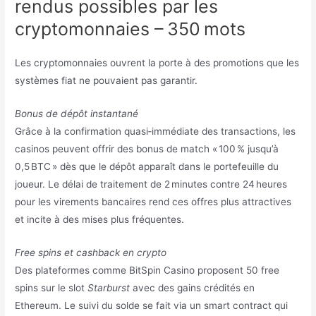
rendus possibles par les
cryptomonnaies – 350 mots
Les cryptomonnaies ouvrent la porte à des promotions que les
systèmes fiat ne pouvaient pas garantir.
Bonus de dépôt instantané
Grâce à la confirmation quasi‑immédiate des transactions, les
casinos peuvent offrir des bonus de match « 100 % jusqu’à
0,5 BTC » dès que le dépôt apparaît dans le portefeuille du
joueur. Le délai de traitement de 2 minutes contre 24 heures
pour les virements bancaires rend ces offres plus attractives
et incite à des mises plus fréquentes.
Free spins et cashback en crypto
Des plateformes comme BitSpin Casino proposent 50 free
spins sur le slot
Starburst
avec des gains crédités en
Ethereum. Le suivi du solde se fait via un smart contract qui