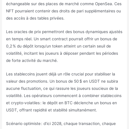
échangeable sur des places de marché comme OpenSea. Ces
NFT pourraient contenir des droits de pari supplémentaires ou
des accès à des tables privées.
Les oracles de prix permettront des bonus dynamiques ajustés
en temps réel. Un smart contract pourrait offrir un bonus de
0,2 % du dépôt lorsqu’un token atteint un certain seuil de
volatilité, incitant les joueurs à déposer pendant les périodes
de forte activité du marché.
Les stablecoins jouent déjà un rôle crucial pour stabiliser la
valeur des promotions. Un bonus de 50 $ en USDT ne subira
aucune fluctuation, ce qui rassure les joueurs soucieux de la
volatilité. Les opérateurs commencent à combiner stablecoins
et crypto‑volatiles : le dépôt en BTC déclenche un bonus en
USDT, offrant rapidité et stabilité simultanément.
Scénario optimiste : d’ici 2028, chaque transaction, chaque