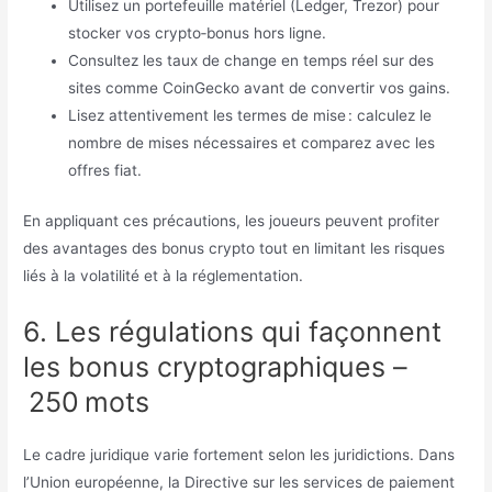
Utilisez un portefeuille matériel (Ledger, Trezor) pour
stocker vos crypto‑bonus hors ligne.
Consultez les taux de change en temps réel sur des
sites comme CoinGecko avant de convertir vos gains.
Lisez attentivement les termes de mise : calculez le
nombre de mises nécessaires et comparez avec les
offres fiat.
En appliquant ces précautions, les joueurs peuvent profiter
des avantages des bonus crypto tout en limitant les risques
liés à la volatilité et à la réglementation.
6. Les régulations qui façonnent
les bonus cryptographiques –
250 mots
Le cadre juridique varie fortement selon les juridictions. Dans
l’Union européenne, la Directive sur les services de paiement