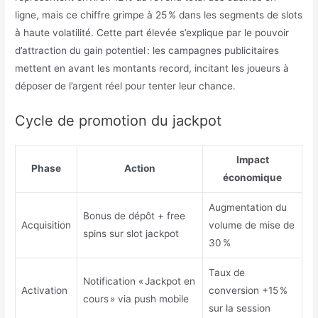
ligne, mais ce chiffre grimpe à 25 % dans les segments de slots
à haute volatilité. Cette part élevée s’explique par le pouvoir
d’attraction du gain potentiel : les campagnes publicitaires
mettent en avant les montants record, incitant les joueurs à
déposer de l’argent réel pour tenter leur chance.
Cycle de promotion du jackpot
Impact
Phase
Action
économique
Augmentation du
Bonus de dépôt + free
Acquisition
volume de mise de
spins sur slot jackpot
30 %
Taux de
Notification « Jackpot en
Activation
conversion +15 %
cours » via push mobile
sur la session