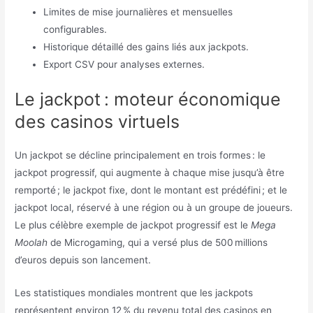
Limites de mise journalières et mensuelles
configurables.
Historique détaillé des gains liés aux jackpots.
Export CSV pour analyses externes.
Le jackpot : moteur économique
des casinos virtuels
Un jackpot se décline principalement en trois formes : le
jackpot progressif, qui augmente à chaque mise jusqu’à être
remporté ; le jackpot fixe, dont le montant est prédéfini ; et le
jackpot local, réservé à une région ou à un groupe de joueurs.
Le plus célèbre exemple de jackpot progressif est le
Mega
Moolah
de Microgaming, qui a versé plus de 500 millions
d’euros depuis son lancement.
Les statistiques mondiales montrent que les jackpots
représentent environ 12 % du revenu total des casinos en