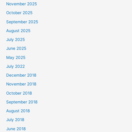
November 2025
October 2025
September 2025
August 2025
July 2025
June 2025
May 2025
July 2022
December 2018
November 2018
October 2018
September 2018
August 2018
July 2018
June 2018