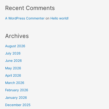
Recent Comments
A WordPress Commenter
on
Hello world!
Archives
August 2026
July 2026
June 2026
May 2026
April 2026
March 2026
February 2026
January 2026
December 2025