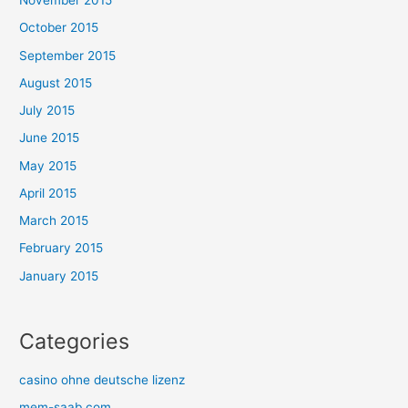
November 2015
October 2015
September 2015
August 2015
July 2015
June 2015
May 2015
April 2015
March 2015
February 2015
January 2015
Categories
casino ohne deutsche lizenz
mem-saab.com