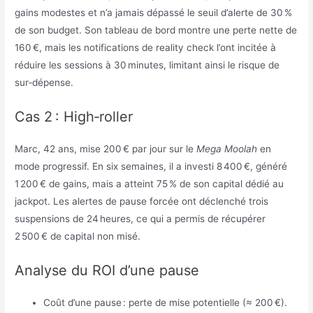
gains modestes et n’a jamais dépassé le seuil d’alerte de 30 %
de son budget. Son tableau de bord montre une perte nette de
160 €, mais les notifications de reality check l’ont incitée à
réduire les sessions à 30 minutes, limitant ainsi le risque de
sur‑dépense.
Cas 2 : High‑roller
Marc, 42 ans, mise 200 € par jour sur le
Mega Moolah
en
mode progressif. En six semaines, il a investi 8 400 €, généré
1 200 € de gains, mais a atteint 75 % de son capital dédié au
jackpot. Les alertes de pause forcée ont déclenché trois
suspensions de 24 heures, ce qui a permis de récupérer
2 500 € de capital non misé.
Analyse du ROI d’une pause
Coût d’une pause : perte de mise potentielle (≈ 200 €).