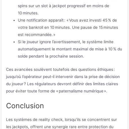
spins sur un slot à jackpot progressif en moins de
10 minutes.
Une notification apparaît : « Vous avez investi 45 % de
votre bankroll en 10 minutes. Une pause de 15 minutes
est recommandée. »
Si le joueur ignore l’avertissement, le système limite
automatiquement le montant maximal de mise à 10 % du
solde pendant la prochaine session.
Ces avancées soulèvent toutefois des questions éthiques :
jusqu’où l’opérateur peut‑il intervenir dans la prise de décision
du joueur ? Les régulateurs devront définir des limites claires
pour éviter toute forme de « paternalisme numérique ».
Conclusion
Les systèmes de reality check, lorsqu’ils se concentrent sur
les jackpots, offrent une synergie rare entre protection du