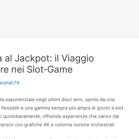
al Jackpot: il Viaggio
ore nei Slot‑Game
arshah79
a esponenziale negli ultimi dieci anni, spinto da una
flessibili e una gamma sempre più ampia di giochi a slot.
enti quotidianamente, offrendo esperienze che vanno dal
mmersivi con grafiche 4K e colonne sonore orchestrali.