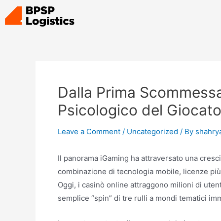
Dalla Prima Scommessa 
Psicologico del Giocat
Leave a Comment
/
Uncategorized
/ By
shahry
Il panorama iGaming ha attraversato una crescit
combinazione di tecnologia mobile, licenze più 
Oggi, i casinò online attraggono milioni di ut
semplice “spin” di tre rulli a mondi tematici i