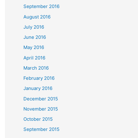
September 2016
August 2016
July 2016
June 2016
May 2016
April 2016
March 2016
February 2016
January 2016
December 2015
November 2015
October 2015
September 2015