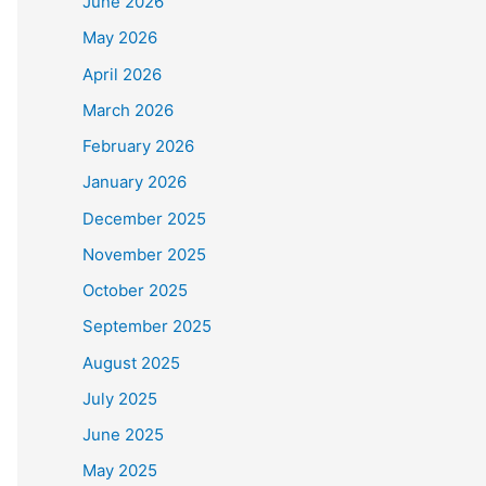
June 2026
May 2026
April 2026
March 2026
February 2026
January 2026
December 2025
November 2025
October 2025
September 2025
August 2025
July 2025
June 2025
May 2025