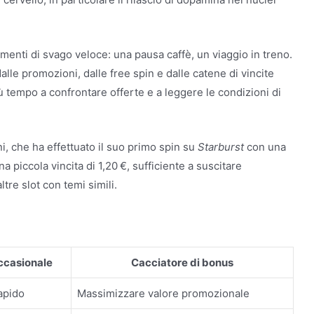
nti di svago veloce: una pausa caffè, un viaggio in treno.
 dalle promozioni, dalle free spin e dalle catene di vincite
 tempo a confrontare offerte e a leggere le condizioni di
, che ha effettuato il suo primo spin su
Starburst
con una
a piccola vincita di 1,20 €, sufficiente a suscitare
ltre slot con temi simili.
ccasionale
Cacciatore di bonus
apido
Massimizzare valore promozionale