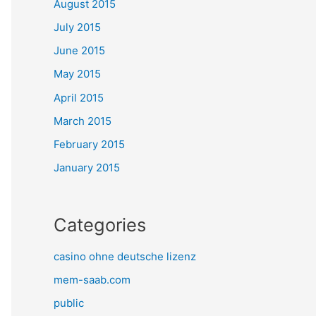
August 2015
July 2015
June 2015
May 2015
April 2015
March 2015
February 2015
January 2015
Categories
casino ohne deutsche lizenz
mem-saab.com
public