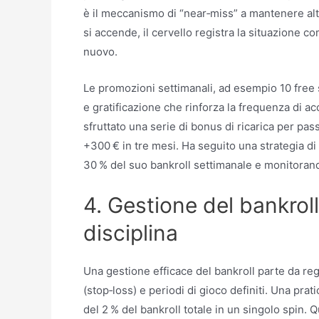
è il meccanismo di “near‑miss” a mantenere al
si accende, il cervello registra la situazione 
nuovo.
Le promozioni settimanali, ad esempio 10 free
e gratificazione che rinforza la frequenza di a
sfruttato una serie di bonus di ricarica per pass
+300 € in tre mesi. Ha seguito una strategia di 
30 % del suo bankroll settimanale e monitora
4. Gestione del bankroll:
disciplina
Una gestione efficace del bankroll parte da rego
(stop‑loss) e periodi di gioco definiti. Una pra
del 2 % del bankroll totale in un singolo spin. 