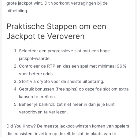
grote jackpot wint. Dit voorkomt vertragingen bij de
uitbetaling.
Praktische Stappen om een
Jackpot te Veroveren
Selecteer een progressieve slot met een hoge
jackpot‑waarde.
Controleer de RTP en kies een spel met minimaal 96 %
voor betere odds.
Stort via crypto voor de snelste uitbetaling.
Gebruik bonussen (free spins) op dezelfde slot om extra
kansen te creëren.
Beheer je bankroll: zet niet meer in dan je je kunt
veroorloven te verliezen.
Did You Know? De meeste jackpot‑winsten komen van spelers
die consistent inzetten op dezelfde slot, in plaats van te