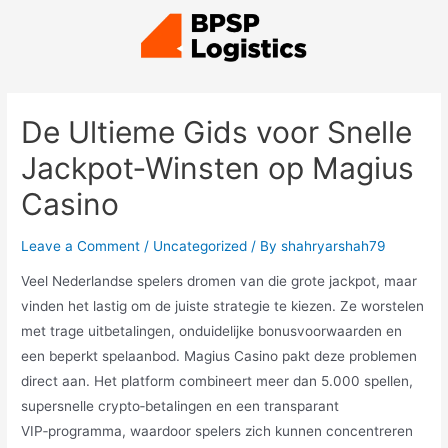
De Ultieme Gids voor Snelle
Jackpot‑Winsten op Magius
Casino
Leave a Comment
/
Uncategorized
/ By
shahryarshah79
Veel Nederlandse spelers dromen van die grote jackpot, maar
vinden het lastig om de juiste strategie te kiezen. Ze worstelen
met trage uitbetalingen, onduidelijke bonusvoorwaarden en
een beperkt spelaanbod. Magius Casino pakt deze problemen
direct aan. Het platform combineert meer dan 5.000 spellen,
supersnelle crypto‑betalingen en een transparant
VIP‑programma, waardoor spelers zich kunnen concentreren