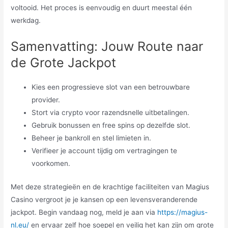
voltooid. Het proces is eenvoudig en duurt meestal één
werkdag.
Samenvatting: Jouw Route naar
de Grote Jackpot
Kies een progressieve slot van een betrouwbare
provider.
Stort via crypto voor razendsnelle uitbetalingen.
Gebruik bonussen en free spins op dezelfde slot.
Beheer je bankroll en stel limieten in.
Verifieer je account tijdig om vertragingen te
voorkomen.
Met deze strategieën en de krachtige faciliteiten van Magius
Casino vergroot je je kansen op een levensveranderende
jackpot. Begin vandaag nog, meld je aan via
https://magius-
nl.eu/
en ervaar zelf hoe soepel en veilig het kan zijn om grote