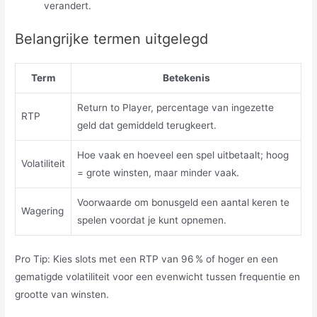
verandert.
Belangrijke termen uitgelegd
Term
Betekenis
Return to Player, percentage van ingezette
RTP
geld dat gemiddeld terugkeert.
Hoe vaak en hoeveel een spel uitbetaalt; hoog
Volatiliteit
= grote winsten, maar minder vaak.
Voorwaarde om bonusgeld een aantal keren te
Wagering
spelen voordat je kunt opnemen.
Pro Tip: Kies slots met een RTP van 96 % of hoger en een
gematigde volatiliteit voor een evenwicht tussen frequentie en
grootte van winsten.