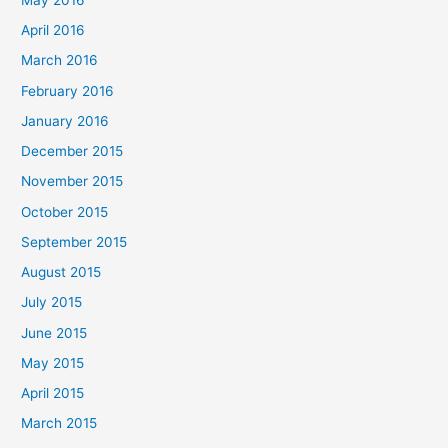
April 2016
March 2016
February 2016
January 2016
December 2015
November 2015
October 2015
September 2015
August 2015
July 2015
June 2015
May 2015
April 2015
March 2015