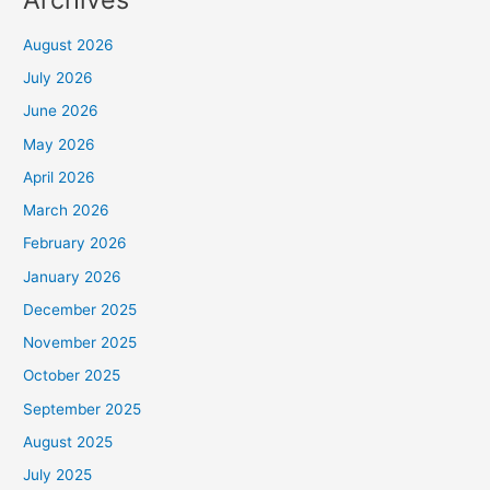
August 2026
July 2026
June 2026
May 2026
April 2026
March 2026
February 2026
January 2026
December 2025
November 2025
October 2025
September 2025
August 2025
July 2025