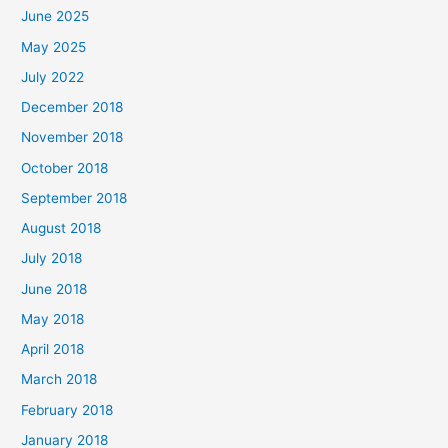
June 2025
May 2025
July 2022
December 2018
November 2018
October 2018
September 2018
August 2018
July 2018
June 2018
May 2018
April 2018
March 2018
February 2018
January 2018