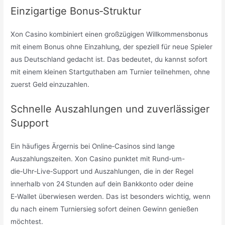
Einzigartige Bonus‑Struktur
Xon Casino kombiniert einen großzügigen Willkommensbonus
mit einem Bonus ohne Einzahlung, der speziell für neue Spieler
aus Deutschland gedacht ist. Das bedeutet, du kannst sofort
mit einem kleinen Startguthaben am Turnier teilnehmen, ohne
zuerst Geld einzuzahlen.
Schnelle Auszahlungen und zuverlässiger
Support
Ein häufiges Ärgernis bei Online‑Casinos sind lange
Auszahlungszeiten. Xon Casino punktet mit Rund-um-
die‑Uhr‑Live‑Support und Auszahlungen, die in der Regel
innerhalb von 24 Stunden auf dein Bankkonto oder deine
E‑Wallet überwiesen werden. Das ist besonders wichtig, wenn
du nach einem Turniersieg sofort deinen Gewinn genießen
möchtest.