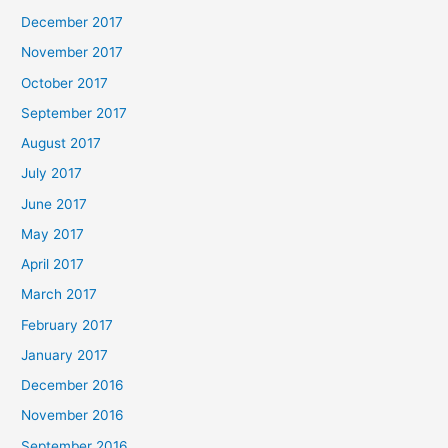
December 2017
November 2017
October 2017
September 2017
August 2017
July 2017
June 2017
May 2017
April 2017
March 2017
February 2017
January 2017
December 2016
November 2016
September 2016