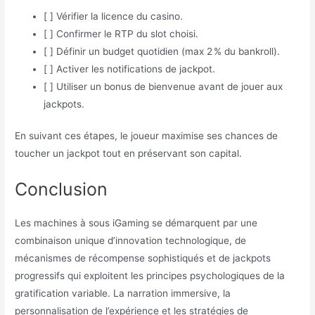
[ ] Vérifier la licence du casino.
[ ] Confirmer le RTP du slot choisi.
[ ] Définir un budget quotidien (max 2 % du bankroll).
[ ] Activer les notifications de jackpot.
[ ] Utiliser un bonus de bienvenue avant de jouer aux
jackpots.
En suivant ces étapes, le joueur maximise ses chances de
toucher un jackpot tout en préservant son capital.
Conclusion
Les machines à sous iGaming se démarquent par une
combinaison unique d’innovation technologique, de
mécanismes de récompense sophistiqués et de jackpots
progressifs qui exploitent les principes psychologiques de la
gratification variable. La narration immersive, la
personnalisation de l’expérience et les stratégies de