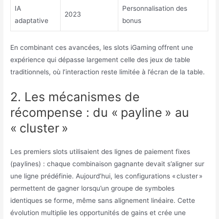
IA
Personnalisation des
2023
adaptative
bonus
En combinant ces avancées, les slots iGaming offrent une
expérience qui dépasse largement celle des jeux de table
traditionnels, où l’interaction reste limitée à l’écran de la table.
2. Les mécanismes de
récompense : du « payline » au
« cluster »
Les premiers slots utilisaient des lignes de paiement fixes
(paylines) : chaque combinaison gagnante devait s’aligner sur
une ligne prédéfinie. Aujourd’hui, les configurations « cluster »
permettent de gagner lorsqu’un groupe de symboles
identiques se forme, même sans alignement linéaire. Cette
évolution multiplie les opportunités de gains et crée une