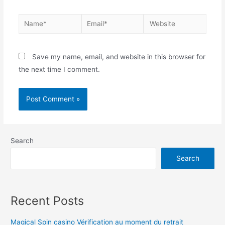
Save my name, email, and website in this browser for
the next time I comment.
Search
Search
Recent Posts
Magical Spin casino Vérification au moment du retrait