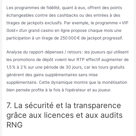
Les programmes de fidélité, quant à eux, offrent des points
échangeables contre des cashbacks ou des entrées à des
tirages de jackpots exclusifs. Par exemple, le programme « VIP
Gold » d’un grand casino en ligne propose chaque mois une
participation à un tirage de 250 000 € de jackpot progressif.
Analyse du rapport dépenses / retours : les joueurs qui utilisent
les promotions de dépôt voient leur RTP effectif augmenter de
1,5 % à 2 % sur une période de 30 jours, car les tours gratuits
génèrent des gains supplémentaires sans mise
supplémentaire. Cette dynamique montre que la monétisation
bien pensée profite à la fois à l’opérateur et au joueur.
7. La sécurité et la transparence
grâce aux licences et aux audits
RNG