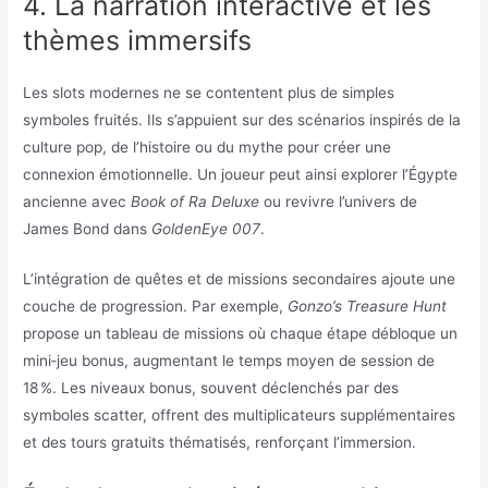
4. La narration interactive et les
thèmes immersifs
Les slots modernes ne se contentent plus de simples
symboles fruités. Ils s’appuient sur des scénarios inspirés de la
culture pop, de l’histoire ou du mythe pour créer une
connexion émotionnelle. Un joueur peut ainsi explorer l’Égypte
ancienne avec
Book of Ra Deluxe
ou revivre l’univers de
James Bond dans
GoldenEye 007
.
L’intégration de quêtes et de missions secondaires ajoute une
couche de progression. Par exemple,
Gonzo’s Treasure Hunt
propose un tableau de missions où chaque étape débloque un
mini‑jeu bonus, augmentant le temps moyen de session de
18 %. Les niveaux bonus, souvent déclenchés par des
symboles scatter, offrent des multiplicateurs supplémentaires
et des tours gratuits thématisés, renforçant l’immersion.