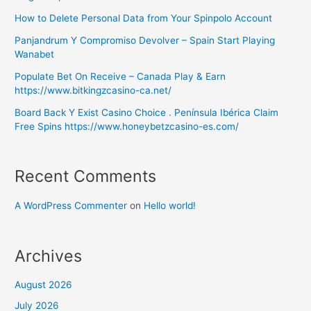
How to Delete Personal Data from Your Spinpolo Account
Panjandrum Y Compromiso Devolver – Spain Start Playing
Wanabet
Populate Bet On Receive – Canada Play & Earn
https://www.bitkingzcasino-ca.net/
Board Back Y Exist Casino Choice . Península Ibérica Claim
Free Spins https://www.honeybetzcasino-es.com/
Recent Comments
A WordPress Commenter
on
Hello world!
Archives
August 2026
July 2026