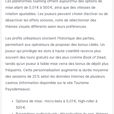
Les plateformes iGaming offrent aujourd’hui des options de
mise allant de 0,01 € à 500 €, ainsi que des vitesses de
rotation ajustables. Les joueurs peuvent choisir d’activer ou de
désactiver les effets sonores, voire de sélectionner des
thèmes visuels différents selon leurs préférences.
Les profils utilisateurs stockent l’historique des parties,
permettant aux opérateurs de proposer des bonus ciblés. Un
joueur qui privilégie les slots à haute volatilité recevra plus
souvent des tours gratuits sur des jeux comme
Book of Dead
,
tandis qu’un joueur à faible mise verra des bonus de dépôt plus
fréquents. Cette personnalisation augmente la durée moyenne
des sessions de 22 % selon les données internes de plusieurs
casinos (information disponible sur le site Tourisme
Paysdemeaux).
Options de mise : micro‑bets à 0,01 €, high‑roller à
500 €.
Paramètres audio/visuels : désactivation du son, thèmes