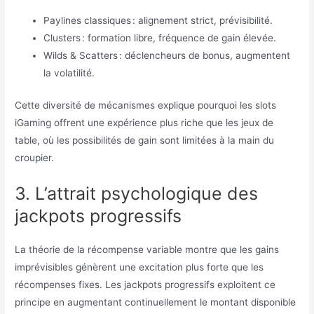
Paylines classiques : alignement strict, prévisibilité.
Clusters : formation libre, fréquence de gain élevée.
Wilds & Scatters : déclencheurs de bonus, augmentent
la volatilité.
Cette diversité de mécanismes explique pourquoi les slots
iGaming offrent une expérience plus riche que les jeux de
table, où les possibilités de gain sont limitées à la main du
croupier.
3. L’attrait psychologique des
jackpots progressifs
La théorie de la récompense variable montre que les gains
imprévisibles génèrent une excitation plus forte que les
récompenses fixes. Les jackpots progressifs exploitent ce
principe en augmentant continuellement le montant disponible