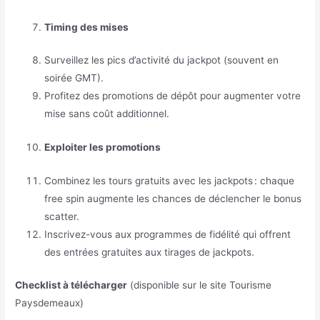
Timing des mises
Surveillez les pics d’activité du jackpot (souvent en
soirée GMT).
Profitez des promotions de dépôt pour augmenter votre
mise sans coût additionnel.
Exploiter les promotions
Combinez les tours gratuits avec les jackpots : chaque
free spin augmente les chances de déclencher le bonus
scatter.
Inscrivez-vous aux programmes de fidélité qui offrent
des entrées gratuites aux tirages de jackpots.
Checklist à télécharger
(disponible sur le site Tourisme
Paysdemeaux)