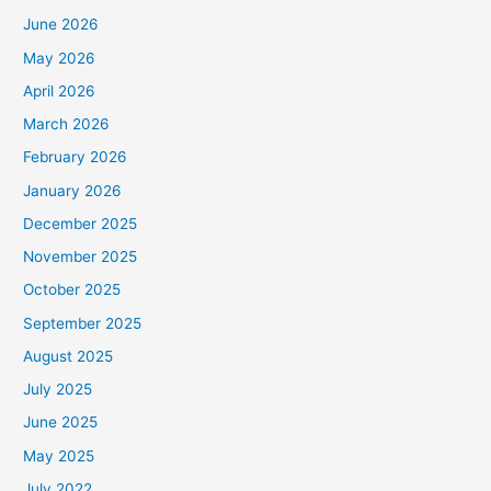
June 2026
May 2026
April 2026
March 2026
February 2026
January 2026
December 2025
November 2025
October 2025
September 2025
August 2025
July 2025
June 2025
May 2025
July 2022