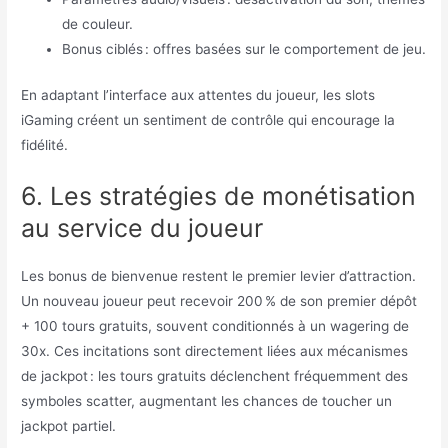
de couleur.
Bonus ciblés : offres basées sur le comportement de jeu.
En adaptant l’interface aux attentes du joueur, les slots
iGaming créent un sentiment de contrôle qui encourage la
fidélité.
6. Les stratégies de monétisation
au service du joueur
Les bonus de bienvenue restent le premier levier d’attraction.
Un nouveau joueur peut recevoir 200 % de son premier dépôt
+ 100 tours gratuits, souvent conditionnés à un wagering de
30x. Ces incitations sont directement liées aux mécanismes
de jackpot : les tours gratuits déclenchent fréquemment des
symboles scatter, augmentant les chances de toucher un
jackpot partiel.