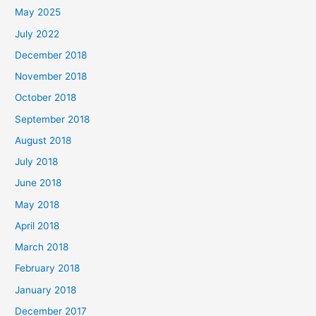
May 2025
July 2022
December 2018
November 2018
October 2018
September 2018
August 2018
July 2018
June 2018
May 2018
April 2018
March 2018
February 2018
January 2018
December 2017