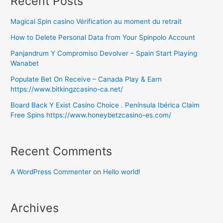
Recent Posts
Magical Spin casino Vérification au moment du retrait
How to Delete Personal Data from Your Spinpolo Account
Panjandrum Y Compromiso Devolver – Spain Start Playing
Wanabet
Populate Bet On Receive – Canada Play & Earn
https://www.bitkingzcasino-ca.net/
Board Back Y Exist Casino Choice . Península Ibérica Claim
Free Spins https://www.honeybetzcasino-es.com/
Recent Comments
A WordPress Commenter
on
Hello world!
Archives