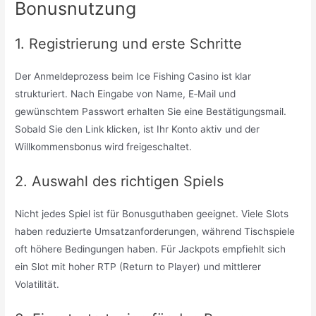
Bonusnutzung
1. Registrierung und erste Schritte
Der Anmeldeprozess beim Ice Fishing Casino ist klar
strukturiert. Nach Eingabe von Name, E‑Mail und
gewünschtem Passwort erhalten Sie eine Bestätigungsmail.
Sobald Sie den Link klicken, ist Ihr Konto aktiv und der
Willkommensbonus wird freigeschaltet.
2. Auswahl des richtigen Spiels
Nicht jedes Spiel ist für Bonusguthaben geeignet. Viele Slots
haben reduzierte Umsatzanforderungen, während Tischspiele
oft höhere Bedingungen haben. Für Jackpots empfiehlt sich
ein Slot mit hoher RTP (Return to Player) und mittlerer
Volatilität.