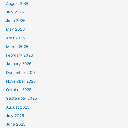
August 2026
July 2026
June 2026
May 2026
April 2026
March 2026
February 2026
January 2026
December 2025
November 2025
October 2025
September 2025
August 2025
July 2025
June 2025