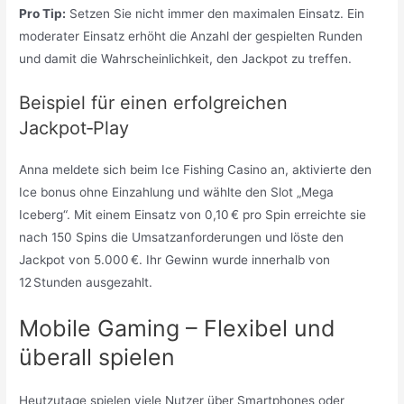
Pro Tip:
Setzen Sie nicht immer den maximalen Einsatz. Ein
moderater Einsatz erhöht die Anzahl der gespielten Runden
und damit die Wahrscheinlichkeit, den Jackpot zu treffen.
Beispiel für einen erfolgreichen
Jackpot‑Play
Anna meldete sich beim Ice Fishing Casino an, aktivierte den
Ice bonus ohne Einzahlung und wählte den Slot „Mega
Iceberg“. Mit einem Einsatz von 0,10 € pro Spin erreichte sie
nach 150 Spins die Umsatzanforderungen und löste den
Jackpot von 5.000 €. Ihr Gewinn wurde innerhalb von
12 Stunden ausgezahlt.
Mobile Gaming – Flexibel und
überall spielen
Heutzutage spielen viele Nutzer über Smartphones oder