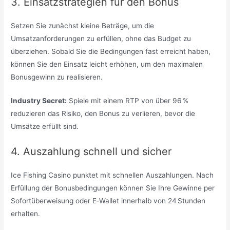
3. Einsatzstrategien für den Bonus
Setzen Sie zunächst kleine Beträge, um die
Umsatzanforderungen zu erfüllen, ohne das Budget zu
überziehen. Sobald Sie die Bedingungen fast erreicht haben,
können Sie den Einsatz leicht erhöhen, um den maximalen
Bonusgewinn zu realisieren.
Industry Secret:
Spiele mit einem RTP von über 96 %
reduzieren das Risiko, den Bonus zu verlieren, bevor die
Umsätze erfüllt sind.
4. Auszahlung schnell und sicher
Ice Fishing Casino punktet mit schnellen Auszahlungen. Nach
Erfüllung der Bonusbedingungen können Sie Ihre Gewinne per
Sofortüberweisung oder E‑Wallet innerhalb von 24 Stunden
erhalten.