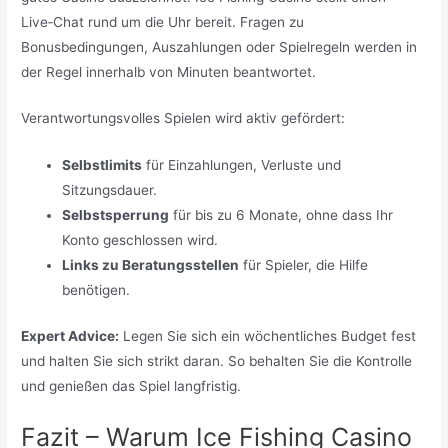
Live‑Chat rund um die Uhr bereit. Fragen zu
Bonusbedingungen, Auszahlungen oder Spielregeln werden in
der Regel innerhalb von Minuten beantwortet.
Verantwortungsvolles Spielen wird aktiv gefördert:
Selbstlimits
für Einzahlungen, Verluste und
Sitzungsdauer.
Selbstsperrung
für bis zu 6 Monate, ohne dass Ihr
Konto geschlossen wird.
Links zu Beratungsstellen
für Spieler, die Hilfe
benötigen.
Expert Advice:
Legen Sie sich ein wöchentliches Budget fest
und halten Sie sich strikt daran. So behalten Sie die Kontrolle
und genießen das Spiel langfristig.
Fazit – Warum Ice Fishing Casino