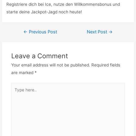
Registriere dich bei Ice, nutze den Willkommensbonus und
starte deine Jackpot‑Jagd noch heute!
←
Previous Post
Next Post
→
Leave a Comment
Your email address will not be published.
Required fields
are marked
*