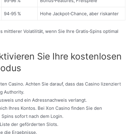
95‑96 %
Bonus‑Features, Freispiele
94‑95 %
Hohe Jackpot‑Chance, aber riskanter
 mittlerer Volatilität, wenn Sie Ihre Gratis‑Spins optimal
aktivieren Sie Ihre kostenlosen
Modus
n Casino. Achten Sie darauf, dass das Casino lizenziert
g Authority.
 Ausweis und ein Adressnachweis verlangt.
ch Ihres Kontos. Bei Xon Casino finden Sie den
Spins sofort nach dem Login.
Liste der geförderten Slots.
e die Ergebnisse.