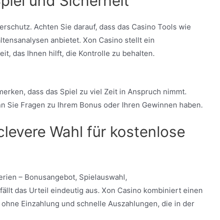
piel und Sicherheit
lerschutz. Achten Sie darauf, dass das Casino Tools wie
tensanalysen anbietet. Xon Casino stellt ein
 das Ihnen hilft, die Kontrolle zu behalten.
merken, dass das Spiel zu viel Zeit in Anspruch nimmt.
nn Sie Fragen zu Ihrem Bonus oder Ihren Gewinnen haben.
levere Wahl für kostenlose
terien – Bonusangebot, Spielauswahl,
ällt das Urteil eindeutig aus. Xon Casino kombiniert einen
hne Einzahlung und schnelle Auszahlungen, die in der