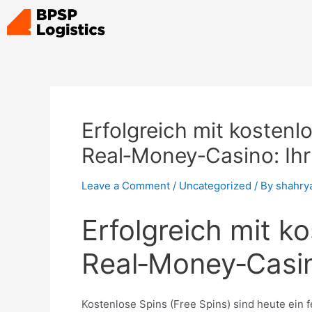
Erfolgreich mit kostenl
Real‑Money‑Casino: Ihr
Leave a Comment
/
Uncategorized
/ By
shahry
Erfolgreich mit k
Real‑Money‑Casin
Kostenlose Spins (Free Spins) sind heute ein f