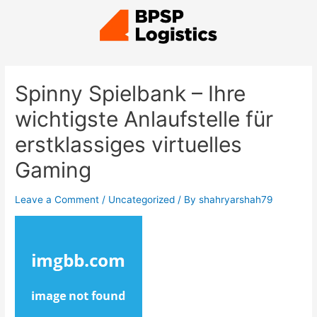
Spinny Spielbank – Ihre
wichtigste Anlaufstelle für
erstklassiges virtuelles
Gaming
Leave a Comment
/
Uncategorized
/ By
shahryarshah79