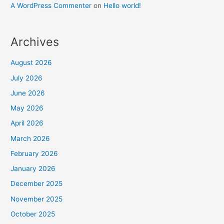
A WordPress Commenter
on
Hello world!
Archives
August 2026
July 2026
June 2026
May 2026
April 2026
March 2026
February 2026
January 2026
December 2025
November 2025
October 2025