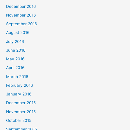
December 2016
November 2016
September 2016
August 2016
July 2016
June 2016
May 2016
April 2016
March 2016
February 2016
January 2016
December 2015
November 2015
October 2015
September 2015