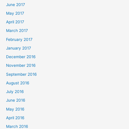
June 2017
May 2017
April 2017
March 2017
February 2017
January 2017
December 2016
November 2016
September 2016
August 2016
July 2016
June 2016
May 2016
April 2016
March 2016