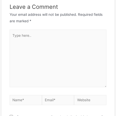
Leave a Comment
Your email address will not be published.
Required fields
are marked
*