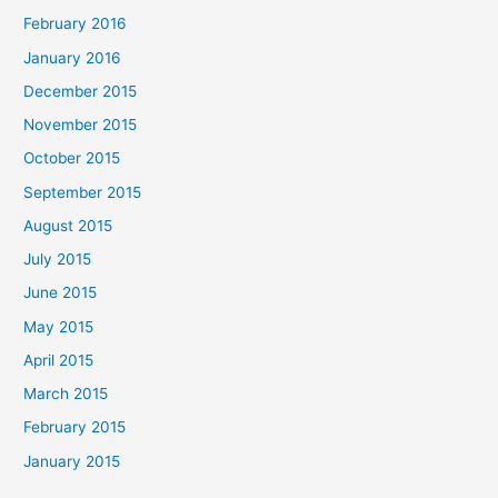
February 2016
January 2016
December 2015
November 2015
October 2015
September 2015
August 2015
July 2015
June 2015
May 2015
April 2015
March 2015
February 2015
January 2015