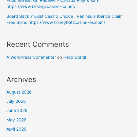
Populate Bet On Receive – Canada Play & Earn
https://www.bitkingzcasino-ca.net/
Board Back Y Exist Casino Choice . Península Ibérica Claim
Free Spins https://www.honeybetzcasino-es.com/
Recent Comments
A WordPress Commenter
on
Hello world!
Archives
August 2026
July 2026
June 2026
May 2026
April 2026