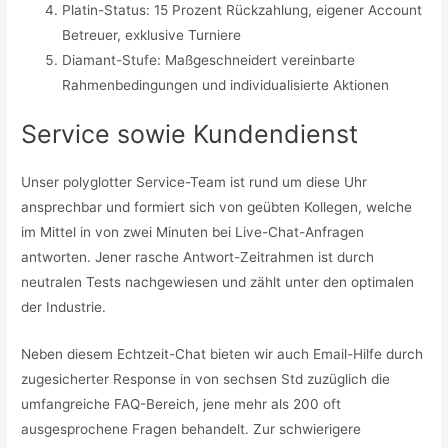
Platin-Status: 15 Prozent Rückzahlung, eigener Account
Betreuer, exklusive Turniere
Diamant-Stufe: Maßgeschneidert vereinbarte
Rahmenbedingungen und individualisierte Aktionen
Service sowie Kundendienst
Unser polyglotter Service-Team ist rund um diese Uhr
ansprechbar und formiert sich von geübten Kollegen, welche
im Mittel in von zwei Minuten bei Live-Chat-Anfragen
antworten. Jener rasche Antwort-Zeitrahmen ist durch
neutralen Tests nachgewiesen und zählt unter den optimalen
der Industrie.
Neben diesem Echtzeit-Chat bieten wir auch Email-Hilfe durch
zugesicherter Response in von sechsen Std zuzüglich die
umfangreiche FAQ-Bereich, jene mehr als 200 oft
ausgesprochene Fragen behandelt. Zur schwierigere