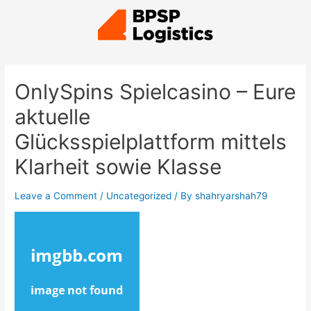
OnlySpins Spielcasino – Eure
aktuelle
Glücksspielplattform mittels
Klarheit sowie Klasse
Leave a Comment
/
Uncategorized
/ By
shahryarshah79