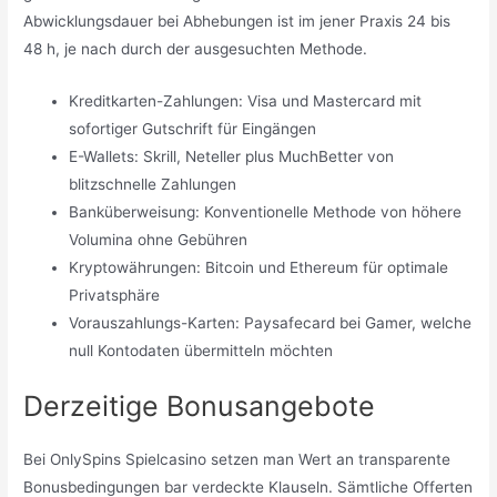
Abwicklungsdauer bei Abhebungen ist im jener Praxis 24 bis
48 h, je nach durch der ausgesuchten Methode.
Kreditkarten-Zahlungen: Visa und Mastercard mit
sofortiger Gutschrift für Eingängen
E-Wallets: Skrill, Neteller plus MuchBetter von
blitzschnelle Zahlungen
Banküberweisung: Konventionelle Methode von höhere
Volumina ohne Gebühren
Kryptowährungen: Bitcoin und Ethereum für optimale
Privatsphäre
Vorauszahlungs-Karten: Paysafecard bei Gamer, welche
null Kontodaten übermitteln möchten
Derzeitige Bonusangebote
Bei OnlySpins Spielcasino setzen man Wert an transparente
Bonusbedingungen bar verdeckte Klauseln. Sämtliche Offerten