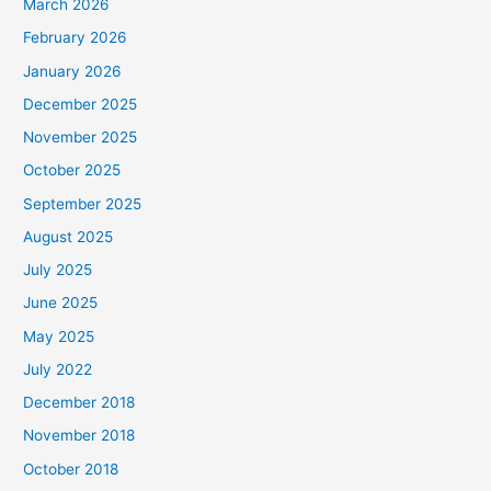
March 2026
February 2026
January 2026
December 2025
November 2025
October 2025
September 2025
August 2025
July 2025
June 2025
May 2025
July 2022
December 2018
November 2018
October 2018