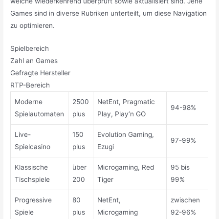
welche wiederkehrend überprüft sowie aktualisiert sind. Jene
Games sind in diverse Rubriken unterteilt, um diese Navigation
zu optimieren.
Spielbereich
Zahl an Games
Gefragte Hersteller
RTP-Bereich
Moderne
2500
NetEnt, Pragmatic
94-98%
Spielautomaten
plus
Play, Play’n GO
Live-
150
Evolution Gaming,
97-99%
Spielcasino
plus
Ezugi
Klassische
über
Microgaming, Red
95 bis
Tischspiele
200
Tiger
99%
Progressive
80
NetEnt,
zwischen
Spiele
plus
Microgaming
92-96%