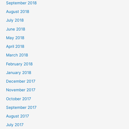
September 2018
August 2018
July 2018
June 2018
May 2018
April 2018
March 2018
February 2018
January 2018
December 2017
November 2017
October 2017
September 2017
August 2017
July 2017