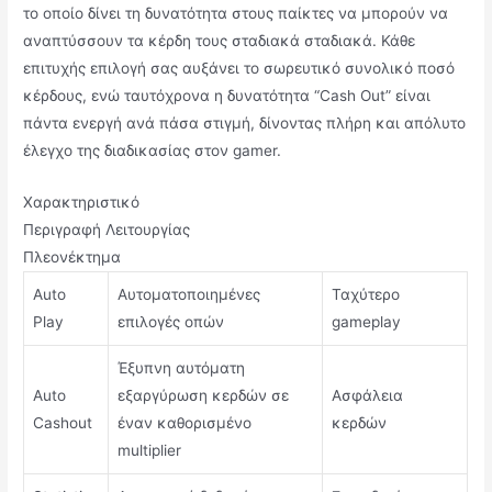
το οποίο δίνει τη δυνατότητα στους παίκτες να μπορούν να
αναπτύσσουν τα κέρδη τους σταδιακά σταδιακά. Κάθε
επιτυχής επιλογή σας αυξάνει το σωρευτικό συνολικό ποσό
κέρδους, ενώ ταυτόχρονα η δυνατότητα “Cash Out” είναι
πάντα ενεργή ανά πάσα στιγμή, δίνοντας πλήρη και απόλυτο
έλεγχο της διαδικασίας στον gamer.
Χαρακτηριστικό
Περιγραφή Λειτουργίας
Πλεονέκτημα
Auto
Αυτοματοποιημένες
Ταχύτερο
Play
επιλογές οπών
gameplay
Έξυπνη αυτόματη
Auto
εξαργύρωση κερδών σε
Ασφάλεια
Cashout
έναν καθορισμένο
κερδών
multiplier