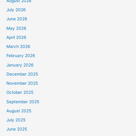
August 2026
July 2026
June 2026
May 2026
April 2026
March 2026
February 2026
January 2026
December 2025
November 2025
October 2025
September 2025
August 2025
July 2025
June 2025