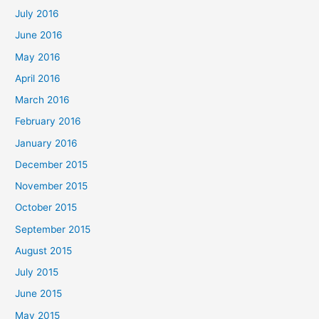
July 2016
June 2016
May 2016
April 2016
March 2016
February 2016
January 2016
December 2015
November 2015
October 2015
September 2015
August 2015
July 2015
June 2015
May 2015