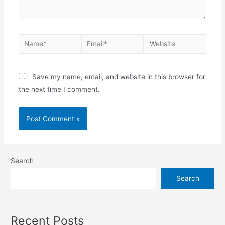
Save my name, email, and website in this browser for
the next time I comment.
Search
Search
Recent Posts