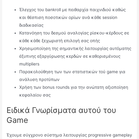
Έλεγχος του bankroll με πειθαρχία παιχνιδιού καθώς
και θέσπιση ποσοτικών ορίων ανά κάθε session
διαδικασίας
Κατανόηση του δεσμού αναλογίας ρίσκου-κέρδους σε
κάθε κάθε ξεχωριστή επιλογή σας οπής
Χρησιμοποίηση της σημαντικής λειτουργίας αυτόματης
έξυπνης εξαργύρωσης κερδών σε καθορισμένους
multipliers
Παρακολούθηση των των στατιστικών τού game για
ανάλυση προτύπων
Χρήση των bonus rounds για την ανώτατη αξιοποίηση
κεφαλαίου σας
Ειδικά Γνωρίσματα αυτού του
Game
Έχουμε σύγχρονο σύστημα λειτουργίας progressive gameplay