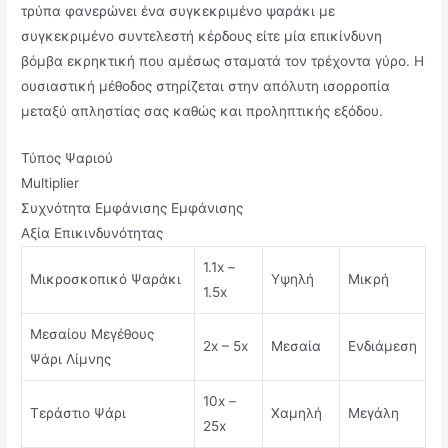
τρύπα φανερώνει ένα συγκεκριμένο ψαράκι με
συγκεκριμένο συντελεστή κέρδους είτε μία επικίνδυνη
βόμβα εκρηκτική που αμέσως σταματά τον τρέχοντα γύρο. Η
ουσιαστική μέθοδος στηρίζεται στην απόλυτη ισορροπία
μεταξύ απληστίας σας καθώς και προληπτικής εξόδου.
Τύπος Ψαριού
Multiplier
Συχνότητα Εμφάνισης Εμφάνισης
Αξία Επικινδυνότητας
1.1x –
Μικροσκοπικό Ψαράκι
Υψηλή
Μικρή
1.5x
Μεσαίου Μεγέθους
2x – 5x
Μεσαία
Ενδιάμεση
Ψάρι Λίμνης
10x –
Τεράστιο Ψάρι
Χαμηλή
Μεγάλη
25x