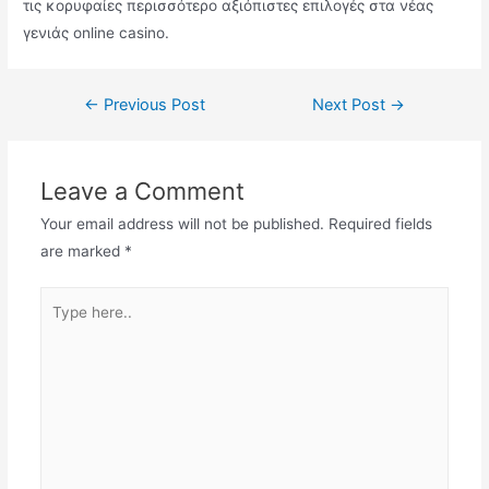
τις κορυφαίες περισσότερο αξιόπιστες επιλογές στα νέας
γενιάς online casino.
←
Previous Post
Next Post
→
Leave a Comment
Your email address will not be published.
Required fields
are marked
*